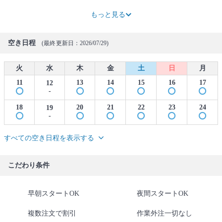
85,100円
6,900円OFF
105,800円
9,200円OFF
126,500円
11,500円OFF
147,200円
13,800円OFF
167,900円
16,100円OFF
188,600円
18,400円OFF
209,300円
20,700円OFF
もっと見る
空き日程
(最終更新日：2026/07/29)
火
水
木
金
土
日
月
11
13
14
15
16
17
12
-
18
20
21
22
23
24
19
-
すべての空き日程を表示する
こだわり条件
早朝スタートOK
夜間スタートOK
複数注文で割引
作業外注一切なし