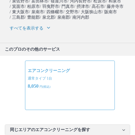
/ 泉佐野市
/ 富田林市
/ 寝屋川市
/ 河内長野市
/ 松原市
/ 和泉市
/ 箕面市
/ 柏原市
/ 羽曳野市
/ 門真市
/ 摂津市
/ 高石市
/ 藤井寺市
/ 東大阪市
/ 泉南市
/ 四條畷市
/ 交野市
/ 大阪狭山市
/ 阪南市
/ 三島郡
/ 豊能郡
/ 泉北郡
/ 泉南郡
/ 南河内郡
すべてを表示する
このプロのその他のサービス
エアコンクリーニング
通常タイプ 1台
8,050
円(税込)
同じエリアのエアコンクリーニングを探す