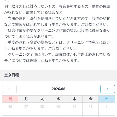
す。
例）取り外しに対応しないもの、異音を発するもの、動作の確認
が取れない、故障している場合など
・専用の道具・洗剤を使用させていただきますので、設備の劣化
などで塗装がはがれてしまう場合があります。ご容赦ください。
・研磨作業が必要なクリーニング作業の場合は設備に微細な傷が
ついてしまう場合があります。
・重度の汚れ（変質や染色など）は、クリーニングで完全に落と
しかねる場合があります。ご容赦ください。
・クリーニング全般において、設備自体が10年以上経過している
モノについては保障しかねる場合があります。
空き日程
2026/08
日
月
火
水
木
金
土
26
27
28
29
30
31
1
-
-
-
-
-
-
-