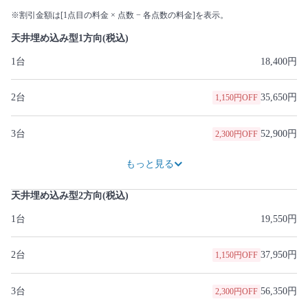
※割引金額は[1点目の料金 × 点数 − 各点数の料金]を表示。
天井埋め込み型1方向(税込)
1台
18,400円
2台
35,650円
1,150円OFF
3台
52,900円
2,300円OFF
70,150円
3,450円OFF
87,400円
4,600円OFF
104,650円
5,750円OFF
121,900円
6,900円OFF
139,150円
8,050円OFF
156,400円
9,200円OFF
173,650円
10,350円OFF
もっと見る
天井埋め込み型2方向(税込)
1台
19,550円
2台
37,950円
1,150円OFF
3台
56,350円
2,300円OFF