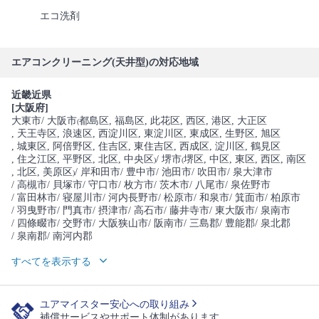
エコ洗剤
エアコンクリーニング(天井型)の対応地域
近畿近県
[大阪府]
大東市
/ 大阪市
都島区
, 福島区
, 此花区
, 西区
, 港区
, 大正区
(
, 天王寺区
, 浪速区
, 西淀川区
, 東淀川区
, 東成区
, 生野区
, 旭区
, 城東区
, 阿倍野区
, 住吉区
, 東住吉区
, 西成区
, 淀川区
, 鶴見区
, 住之江区
, 平野区
, 北区
, 中央区
/ 堺市
堺区
, 中区
, 東区
, 西区
, 南区
)
(
, 北区
, 美原区
/ 岸和田市
/ 豊中市
/ 池田市
/ 吹田市
/ 泉大津市
)
/ 高槻市
/ 貝塚市
/ 守口市
/ 枚方市
/ 茨木市
/ 八尾市
/ 泉佐野市
/ 富田林市
/ 寝屋川市
/ 河内長野市
/ 松原市
/ 和泉市
/ 箕面市
/ 柏原市
/ 羽曳野市
/ 門真市
/ 摂津市
/ 高石市
/ 藤井寺市
/ 東大阪市
/ 泉南市
/ 四條畷市
/ 交野市
/ 大阪狭山市
/ 阪南市
/ 三島郡
/ 豊能郡
/ 泉北郡
/ 泉南郡
/ 南河内郡
すべてを表示する
ユアマイスター安心への取り組み
補償サービスやサポート体制があります