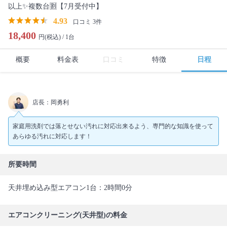
以上✨複数台🈹【7月受付中】
4.93
口コミ 3件
18,400
円(税込) /
1台
概要
料金表
口コミ
特徴
日程
店長：岡勇利
家庭用洗剤では落とせない汚れに対応出来るよう、専門的な知識を使って
あらゆる汚れに対応します！
所要時間
天井埋め込み型エアコン1台：2時間0分
エアコンクリーニング(天井型)の料金