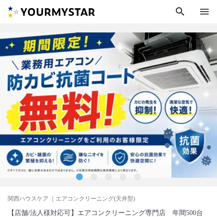
search
menu
関西ハウスケア
｜エアコンクリーニング(天井型)
【店舗/法人様対応可】エアコンクリーニング専門店 年間500台