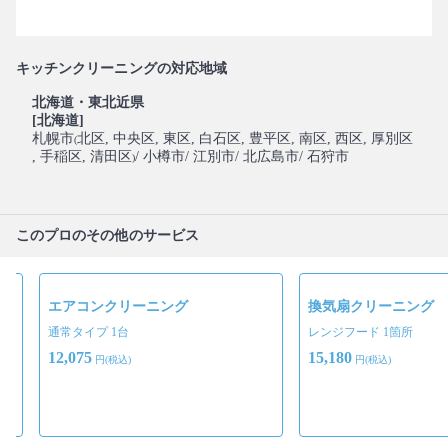
キッチンクリーニングの対応地域
北海道・東北近県
[北海道]
札幌市
北区
, 中央区
, 東区
, 白石区
, 豊平区
, 南区
, 西区
, 厚別区
(
, 手稲区
, 清田区
/ 小樽市
/ 江別市
/ 北広島市
/ 石狩市
)
このプロのその他のサービス
グ
エアコンクリーニング
換気扇クリーニング
通常タイプ 1台
レンジフード 1箇所
12,075
15,180
円(税込)
円(税込)