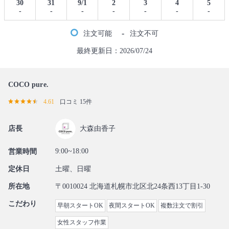
30
31
9/1
2
3
4
5
-
-
-
-
-
-
-
-
注文可能
注文不可
最終更新日：2026/07/24
COCO pure.
4.61
口コミ 15件
店長
大森由香子
9:00~18:00
営業時間
定休日
土曜、日曜
所在地
〒0010024 北海道札幌市北区北24条西13丁目1-30
こだわり
早朝スタートOK
夜間スタートOK
複数注文で割引
女性スタッフ作業