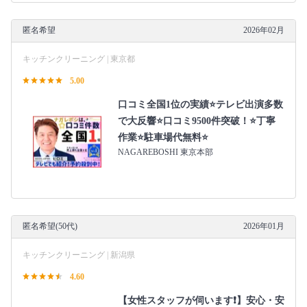
匿名希望
2026年02月
キッチンクリーニング | 東京都
5.00
口コミ全国1位の実績⭐テレビ出演多数
で大反響⭐口コミ9500件突破！⭐丁寧
作業⭐駐車場代無料⭐
NAGAREBOSHI 東京本部
匿名希望(50代)
2026年01月
キッチンクリーニング | 新潟県
4.60
【女性スタッフが伺います❗️】安心・安