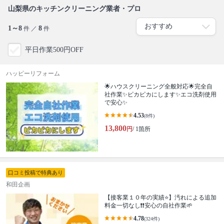
山梨県のキッチンクリーニング業者・プロ
1～8
8
件 ／
件
平日作業500円OFF
ハッピーリフォーム
🌟ハウスクリーニング全般対応🌟完全自
社作業✨️ピカピカにします✨️エコ洗剤使用
で安心✨
4.53
(8件)
13,800
円
/ 1箇所
口コミ投稿で特典あり
和田企画
【接客業１０年の実績⭐️】汚れによる追加
料金一切なし❗️❗️安心の自社作業🌱
4.78
(324件)