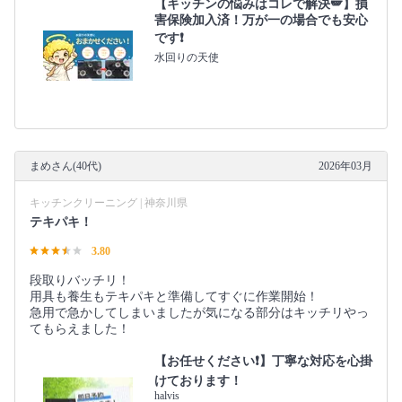
【キッチンの悩みはコレで解決🪽】損
害保険加入済！万が一の場合でも安心
です❗️
水回りの天使
まめさん(40代)
2026年03月
キッチンクリーニング | 神奈川県
テキパキ！
3.80
段取りバッチリ！
用具も養生もテキパキと準備してすぐに作業開始！
急用で急かしてしまいましたが気になる部分はキッチリやっ
てもらえました！
【お任せください❗️】丁寧な対応を心掛
けております！
halvis