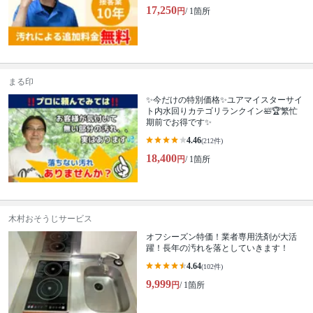
17,250
円
/ 1箇所
まる印
✨今だけの特別価格✨ユアマイスターサイ
ト内水回りカテゴリランクイン🛀🏆繁忙
期前でお得です✨
4.46
(212件)
18,400
円
/ 1箇所
木村おそうじサービス
オフシーズン特価！業者専用洗剤が大活
躍！長年の汚れを落としていきます！
4.64
(102件)
9,999
円
/ 1箇所