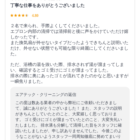
丁寧な仕事をありがとうございました
4.80
２名で来られ、手際よくしてくださいました。
エプロン内部の清掃では清掃前と後に声をかけていただけ嬉
しかったです。
また換気扇が外せないタイプだったようできちんと説明いた
だけ、外せない状態でも可能な限り綺麗にしてくださいまし
た。
ただ、浴槽の湯を抜いた際、排水されず湯が溜まってしま
い、確認するとゴミ受けにゴミが溜まってました。
排水の際に奥にあったゴミが流れてきたのかなと思いますが
一瞬焦りました。
エアテック・クリーニングの返信
この度は数ある業者の中から弊社にご依頼いただきまし
て、誠にありがとうございました！ また、スタッフの説明
がきちんとしていたとのこと、大変嬉しく思っておりま
す。 ゴミ受けにゴミが溜まっていたとのこと、大変失礼い
たしました。 排水溝も分解して清掃した旨をスタッフに確
認いたしましたが、申し訳ありませんでした。 今後このよ
うなことがないようスタッフ一同周知徹底に努めてまいり