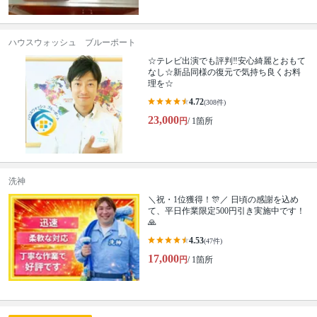
ハウスウォッシュ ブルーポート
☆テレビ出演でも評判‼安心綺麗とおもて
なし☆新品同様の復元で気持ち良くお料
理を☆
4.72
(308件)
23,000
円
/ 1箇所
洗神
＼祝・1位獲得！🎊／ 日頃の感謝を込め
て、平日作業限定500円引き実施中です！
🙏
4.53
(47件)
17,000
円
/ 1箇所