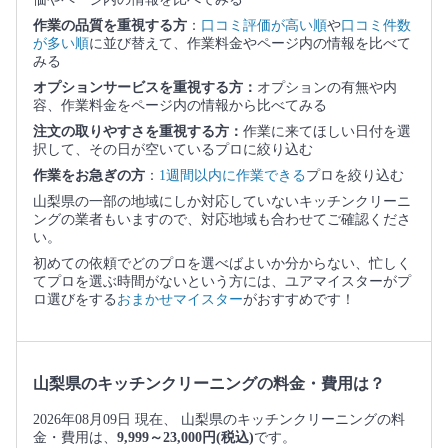
作業の品質を重視する方
：
口コミ評価が高い順
や
口コミ件数
が多い順
に並び替えて、作業料金やページ内の情報を比べて
みる
オプションサービスを重視する方：
オプションの有無や内
容、作業料金をページ内の情報から比べてみる
注文の取りやすさを重視する方：
作業に来てほしい日付を選
択して、その日が空いているプロに絞り込む
作業をお急ぎの方
：
1週間以内に作業できる
プロを絞り込む
山梨県の一部の地域にしか対応していないキッチンクリーニ
ングの業者もいますので、対応地域も合わせてご確認くださ
い。
初めての依頼でどのプロを選べばよいか分からない、忙しく
てプロを選ぶ時間がないという方には、ユアマイスターがプ
ロ選びをする
おまかせマイスター
がおすすめです！
山梨県のキッチンクリーニングの料金・費用は？
2026年08月09日 現在、 山梨県のキッチンクリーニングの料
金・費用は、
9,999～23,000円(税込)
です。