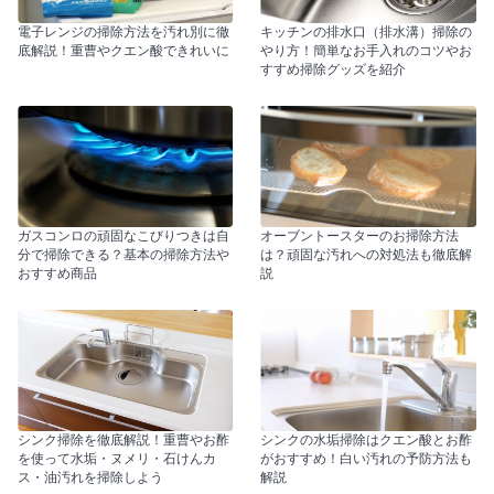
電子レンジの掃除方法を汚れ別に徹
キッチンの排水口（排水溝）掃除の
底解説！重曹やクエン酸できれいに
やり方！簡単なお手入れのコツやお
すすめ掃除グッズを紹介
ガスコンロの頑固なこびりつきは自
オーブントースターのお掃除方法
分で掃除できる？基本の掃除方法や
は？頑固な汚れへの対処法も徹底解
おすすめ商品
説
シンク掃除を徹底解説！重曹やお酢
シンクの水垢掃除はクエン酸とお酢
を使って水垢・ヌメリ・石けんカ
がおすすめ！白い汚れの予防方法も
ス・油汚れを掃除しよう
解説