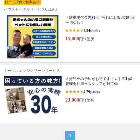
口コミ投稿で特典あり
ハウストータルサービスCLEAS
【駐車場代金無料⭐️】汚れによる追加料金
一切なし！
4.84
(169件)
15,000
円
/ 1箇所
トータルエッジクリーンサービス
大好評めの予約がお得です！大手不動産
管理会社担当スタッフが対応😌
4.79
(448件)
23,000
円
/ 1箇所
1