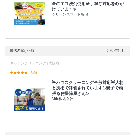
全のエコ洗剤使用🍃丁寧な対応を心が
けています✨
グリーンスマート新潟
匿名希望(40代)
2025年12月
キッチンクリーニング | 大阪府
5.00
🌟ハウスクリーニング全般対応🌟人柄
と技術で評価されています✨親子で頑
張るお掃除屋さん✨
Miki株式会社