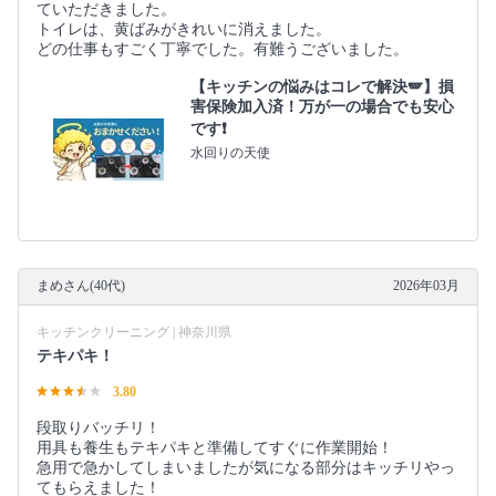
ていただきました。
トイレは、黄ばみがきれいに消えました。
どの仕事もすごく丁寧でした。有難うございました。
【キッチンの悩みはコレで解決🪽】損
害保険加入済！万が一の場合でも安心
です❗️
水回りの天使
まめさん(40代)
2026年03月
キッチンクリーニング | 神奈川県
テキパキ！
3.80
段取りバッチリ！
用具も養生もテキパキと準備してすぐに作業開始！
急用で急かしてしまいましたが気になる部分はキッチリやっ
てもらえました！