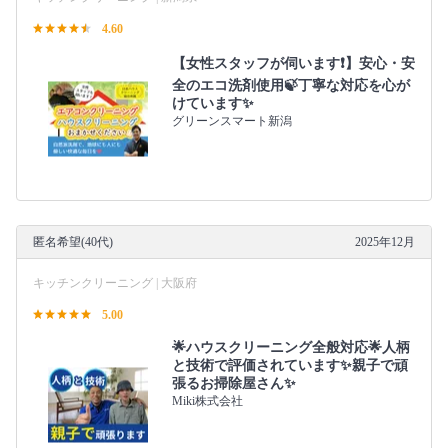
4.60
【女性スタッフが伺います❗️】安心・安
全のエコ洗剤使用🍃丁寧な対応を心が
けています✨
グリーンスマート新潟
匿名希望(40代)
2025年12月
キッチンクリーニング | 大阪府
5.00
🌟ハウスクリーニング全般対応🌟人柄
と技術で評価されています✨親子で頑
張るお掃除屋さん✨
Miki株式会社