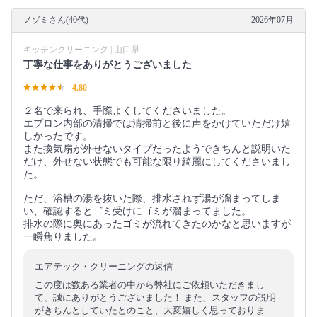
ノゾミさん(40代)
2026年07月
キッチンクリーニング | 山口県
丁寧な仕事をありがとうございました
4.80
２名で来られ、手際よくしてくださいました。
エプロン内部の清掃では清掃前と後に声をかけていただけ嬉
しかったです。
また換気扇が外せないタイプだったようできちんと説明いた
だけ、外せない状態でも可能な限り綺麗にしてくださいまし
た。
ただ、浴槽の湯を抜いた際、排水されず湯が溜まってしま
い、確認するとゴミ受けにゴミが溜まってました。
排水の際に奥にあったゴミが流れてきたのかなと思いますが
一瞬焦りました。
エアテック・クリーニングの返信
この度は数ある業者の中から弊社にご依頼いただきまし
て、誠にありがとうございました！ また、スタッフの説明
がきちんとしていたとのこと、大変嬉しく思っておりま