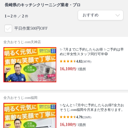
長崎県のキッチンクリーニング業者・プロ
1～2
2
件 ／
件
平日作業500円OFF
全力おそうじ.com天神店
✨ 7月までに予約したらお得 ✨ご予約は早
めに🌸女性スタッフ同行可🌸😷
4.82
(387件)
16,100
円
/ 1箇所
全力おそうじ.com福岡
✨なんと✨7月中に予約したらお得‼️全力お
そうじ.com福岡今月末まだ空き有ります。
4.79
(226件)
16,100
円
/ 1箇所