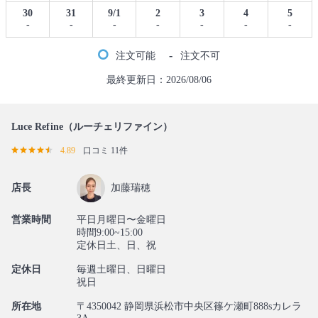
30
31
9/1
2
3
4
5
-
-
-
-
-
-
-
-
注文可能
注文不可
最終更新日：2026/08/06
Luce Refine（ルーチェリファイン）
4.89
口コミ 11件
店長
加藤瑞穂
営業時間
平日月曜日〜金曜日
時間9:00~15:00
定休日土、日、祝
定休日
毎週土曜日、日曜日
祝日
所在地
〒4350042 静岡県浜松市中央区篠ケ瀬町888sカレラ