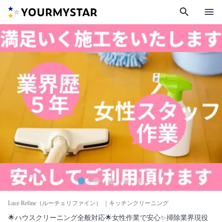
search
menu
Luce Refine（ルーチェリファイン）
｜キッチンクリーニング
🌟ハウスクリーニング全般対応🌟女性作業で安心✨掃除業界現役