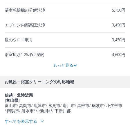
浴室乾燥機の分解洗浄
5,750円
エプロン内部高圧洗浄
3,450円
鏡のウロコ取り
3,450円
浴室広さ1.25坪(2.5畳)
4,600円
9,200円
もっと見る
お風呂・浴室クリーニングの対応地域
信越・北陸近県
[富山県]
富山市
/ 高岡市
/ 魚津市
/ 氷見市
/ 滑川市
/ 黒部市
/ 砺波市
/ 小矢部市
/ 南砺市
/ 射水市
/ 中新川郡
/ 下新川郡
すべてを表示する