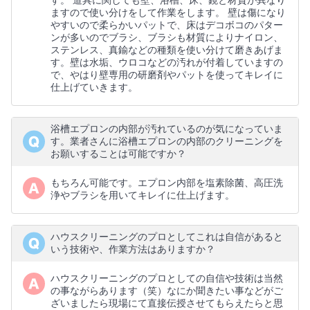
す。 道具に関しても壁、浴槽、床、鏡と材質が異なり
ますので使い分けをして作業をします。 壁は傷になり
やすいので柔らかいパットで、床はデコボコのパター
ンが多いのでブラシ、ブラシも材質によりナイロン、
ステンレス、真鍮などの種類を使い分けて磨きあげま
す。壁は水垢、ウロコなどの汚れが付着していますの
で、やはり壁専用の研磨剤やパットを使ってキレイに
仕上げていきます。
浴槽エプロンの内部が汚れているのが気になっていま
す。業者さんに浴槽エプロンの内部のクリーニングを
お願いすることは可能ですか？
もちろん可能です。エプロン内部を塩素除菌、高圧洗
浄やブラシを用いてキレイに仕上げます。
ハウスクリーニングのプロとしてこれは自信があると
いう技術や、作業方法はありますか？
ハウスクリーニングのプロとしての自信や技術は当然
の事ながらあります（笑）なにか聞きたい事などがご
ざいましたら現場にて直接伝授させてもらえたらと思