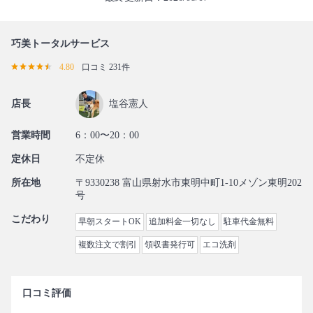
巧美トータルサービス
4.80
口コミ 231件
店長
塩谷憲人
営業時間
6：00〜20：00
定休日
不定休
所在地
〒9330238 富山県射水市東明中町1-10メゾン東明202
号
こだわり
早朝スタートOK
追加料金一切なし
駐車代金無料
複数注文で割引
領収書発行可
エコ洗剤
口コミ評価