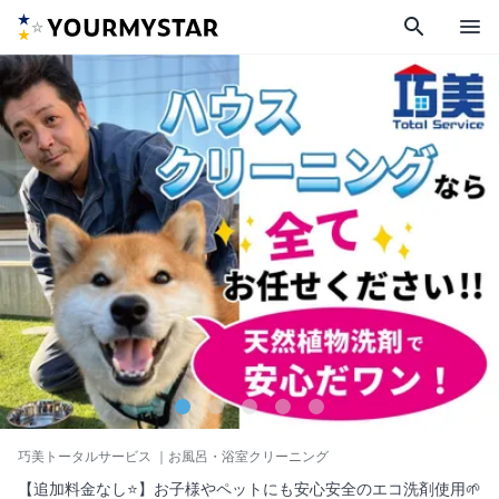
search
menu
巧美トータルサービス
｜お風呂・浴室クリーニング
【追加料金なし⭐️】お子様やペットにも安心安全のエコ洗剤使用🌱