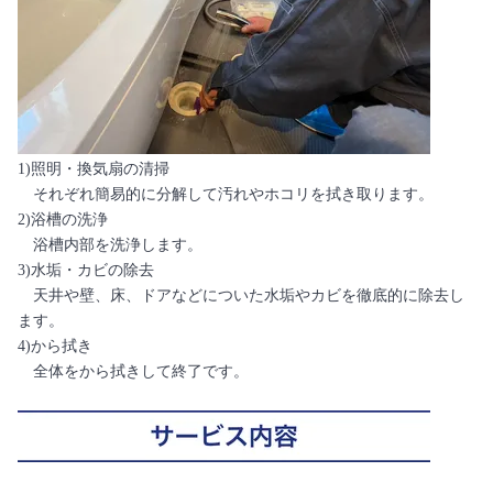
1)照明・換気扇の清掃
それぞれ簡易的に分解して汚れやホコリを拭き取ります。
2)浴槽の洗浄
浴槽内部を洗浄します。
3)水垢・カビの除去
天井や壁、床、ドアなどについた水垢やカビを徹底的に除去し
ます。
4)から拭き
全体をから拭きして終了です。