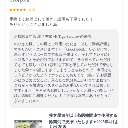
Good job👍🏻
5.00
手際よく綺麗にして頂き、説明も丁寧でした！
ありがとうございました🙏
お掃除専門店 濵ノ虎家 ~H.TigerService~の返信
のりさん様、この度はご利用いただき、そして満点評価ま
でありがとうございます！✨ 「Good job👍🏻」いただけて、
思わずガッツポーズです💪😆 手際よく、そしてキレイに仕
上げることを心がけておりますので、そう言っていただけ
てとても嬉しいです♪ 説明も丁寧と感じていただけて安心し
ました😊 つい話しすぎてしまうこともあるので…今回はち
ょうどよかったようでホッとしております（笑）🤣 お風呂
がピカピカになると、入るたび気分も上がりますよね🫧✨
これからも快適なバスタイムのお手伝いができれば嬉しい
です♪ また「そろそろお願いしようかな」と思った際は、ぜ
ひお気軽にご相談ください！ この度は本当にありがとうご
ざいました🙏✨
接客歴10年以上👍医療関連で使用する
除菌剤で洗浄いたします✨2025年4月よ
り出店!🌟