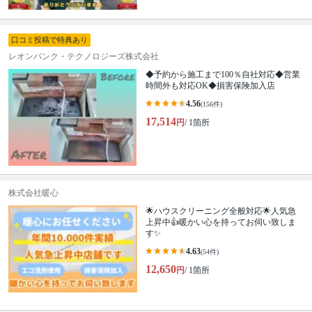
口コミ投稿で特典あり
レオンバンク・テクノロジーズ株式会社
◆予約から施工まで100％自社対応◆営業
時間外も対応OK◆損害保険加入店
4.56
(156件)
17,514
円
/ 1箇所
株式会社暖心
🌟ハウスクリーニング全般対応🌟人気急
上昇中👍暖かい心を持ってお伺い致しま
す✨
4.63
(54件)
12,650
円
/ 1箇所