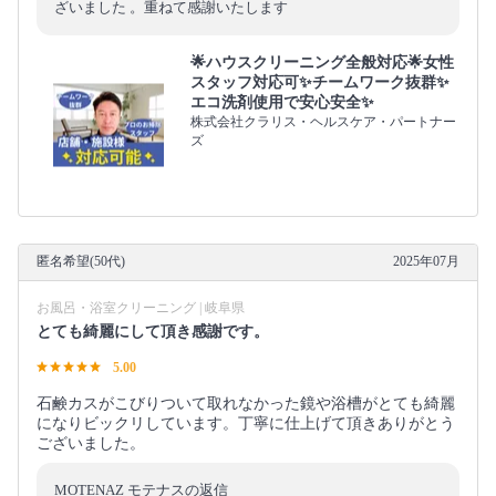
ざいました 。重ねて感謝いたします
🌟ハウスクリーニング全般対応🌟女性
スタッフ対応可✨チームワーク抜群✨
エコ洗剤使用で安心安全✨
株式会社クラリス・ヘルスケア・パートナー
ズ
匿名希望(50代)
2025年07月
お風呂・浴室クリーニング | 岐阜県
とても綺麗にして頂き感謝です。
5.00
石鹸カスがこびりついて取れなかった鏡や浴槽がとても綺麗
になりビックリしています。丁寧に仕上げて頂きありがとう
ございました。
MOTENAZ モテナスの返信