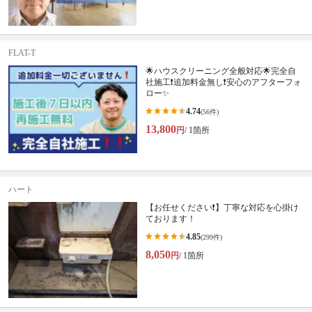
FLAT-T
🌟ハウスクリーニング全般対応🌟完全自
社施工❗️追加料金無し❗️安心のアフターフォ
ロー✨
4.74
(56件)
13,800
円
/ 1箇所
ハート
【お任せください❗️】丁寧な対応を心掛け
ております！
4.85
(299件)
8,050
円
/ 1箇所