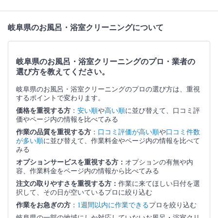
岐阜県のお風呂・浴室クリーニングについて
岐阜県のお風呂・浴室クリーニングのプロ・業者の
選び方を教えてください。
岐阜県のお風呂・浴室クリーニングのプロの選び方は、重視
するポイントで変わります。
価格を重視する方
：
安い順
や
高い順
に並び替えて、口コミ評
価やページ内の情報を比べてみる
作業の品質を重視する方
：
口コミ評価が高い順
や
口コミ件数
が多い順
に並び替えて、作業料金やページ内の情報を比べて
みる
オプションサービスを重視する方：
オプションの有無や内
容、作業料金をページ内の情報から比べてみる
注文の取りやすさを重視する方：
作業に来てほしい日付を選
択して、その日が空いているプロに絞り込む
作業をお急ぎの方
：
1週間以内に作業できる
プロを絞り込む
岐阜県の一部の地域にしか対応していないお風呂・浴室クリ