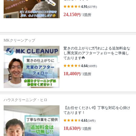
4.91
(637件)
24,150
円
/ 1箇所
MKクリーンアップ
驚きの仕上がりに❗️汚れによる追加料金な
し🈚️充実のアフターフォローをご準備し
ております☘️
4.64
(169件)
18,400
円
/ 1箇所
ハウスクリーニング・ヒロ
【お任せください❗️】丁寧な対応を心掛け
ております！
4.61
(54件)
18,630
円
/ 1箇所