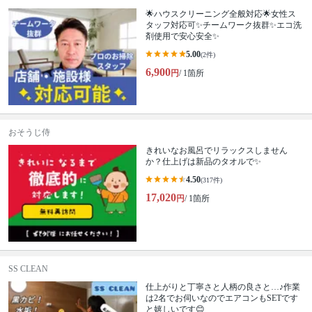
🌟ハウスクリーニング全般対応🌟女性ス
タッフ対応可✨チームワーク抜群✨エコ洗
剤使用で安心安全✨
5.00
(2件)
6,900
円
/ 1箇所
おそうじ侍
きれいなお風呂でリラックスしません
か？仕上げは新品のタオルで✨
4.50
(317件)
17,020
円
/ 1箇所
SS CLEAN
仕上がりと丁寧さと人柄の良さと…♪作業
は2名でお伺いなのでエアコンもSETです
と嬉しいです😊