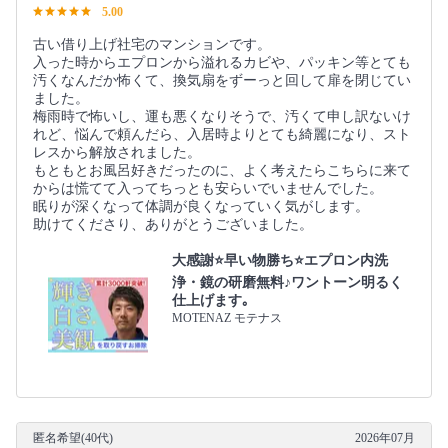
5.00
古い借り上げ社宅のマンションです。
入った時からエプロンから溢れるカビや、パッキン等とても
汚くなんだか怖くて、換気扇をずーっと回して扉を閉じてい
ました。
梅雨時で怖いし、運も悪くなりそうで、汚くて申し訳ないけ
れど、悩んで頼んだら、入居時よりとても綺麗になり、スト
レスから解放されました。
もともとお風呂好きだったのに、よく考えたらこちらに来て
からは慌てて入ってちっとも安らいでいませんでした。
眠りが深くなって体調が良くなっていく気がします。
助けてくださり、ありがとうございました。
大感謝⭐️早い物勝ち⭐️エプロン内洗
浄・鏡の研磨無料♪ワントーン明るく
仕上げます｡
MOTENAZ モテナス
匿名希望(40代)
2026年07月