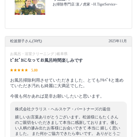
お掃除専門店 濵ノ虎家 ~H.TigerService~
松波朋子さん(50代)
2025年11月
お風呂・浴室クリーニング | 岐阜県
ﾋﾟｶﾋﾟｶになってお風呂時間楽しみです
5.00
お風呂掃除利用させていただきました、とてもﾃｷﾊﾟｷと進め
ていただき汚れも綺麗に大満足でした。
今後も何かあれば是非お願いしたいと思います。
株式会社クラリス・ヘルスケア・パートナーズの返信
嬉しいお言葉ありがとうございます。松波様にもたくさん
のご親切をいただきまして本当に感謝しております。優し
い人柄の滲み出たお客様にお会いできて 本当に 嬉しく思い
ました。 また何かご協力できたら幸いです。 ありがとうご