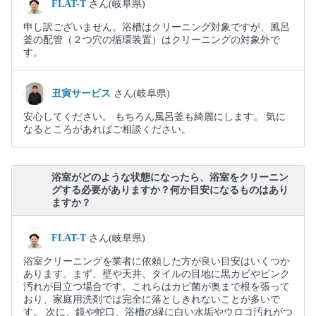
FLAT-T
さん(岐阜県)
申し訳ございません。浴槽はクリーニング対象ですが、風呂
釜の配管（２つ穴の循環装置）はクリーニングの対象外で
す。
丑寅サービス
さん(岐阜県)
安心してください。 もちろん風呂釜も綺麗にします。 気に
なるところがあればご相談ください。
浴室がどのような状態になったら、浴室をクリーニン
グする必要がありますか？何か目安になるものはあり
ますか？
FLAT-T
さん(岐阜県)
浴室クリーニングを業者に依頼した方が良い目安はいくつか
あります。まず、壁や天井、タイルの目地に黒カビやピンク
汚れが目立つ場合です。これらはカビ菌が奥まで根を張って
おり、家庭用洗剤では完全に落としきれないことが多いで
す。 次に、鏡や蛇口、浴槽の縁に白い水垢やウロコ汚れがつ