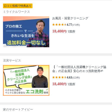
口コミ投稿で特典あり
ミライクルワークス
お風呂・浴室クリーニング
4.77
(172件)
18,400
円
/ 1箇所
丑寅サービス
【「一般社団法人洗濯機クリーニング協
会」の正会員】安心のエコ洗剤使用🌱
4.63
(122件)
18,400
円
/ 1箇所
家のサポートアイビー