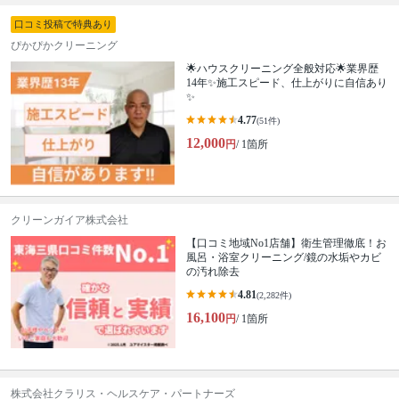
口コミ投稿で特典あり
ぴかぴかクリーニング
🌟ハウスクリーニング全般対応🌟業界歴
14年✨施工スピード、仕上がりに自信あり
✨
4.77
(51件)
12,000
円
/ 1箇所
クリーンガイア株式会社
【口コミ地域No1店舗】衛生管理徹底！お
風呂・浴室クリーニング/鏡の水垢やカビ
の汚れ除去
4.81
(2,282件)
16,100
円
/ 1箇所
株式会社クラリス・ヘルスケア・パートナーズ