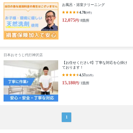
お風呂・浴室クリーニング
4.78
(9件)
12,075
円
/ 8箇所
日本おそうじ代行神沢店
【お任せください❗️】丁寧な対応を心掛け
ております！
4.57
(65件)
15,180
円
/ 1箇所
1