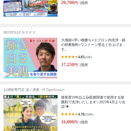
20,700
円
/ 1箇所
MOTENAZ モテナス
大感謝⭐️早い物勝ち⭐️エプロン内洗浄・鏡
の研磨無料♪ワントーン明るく仕上げま
す｡
4.85
(25件)
17,250
円
/ 1箇所
お掃除専門店 濵ノ虎家 ~H.TigerService~
接客歴10年以上👍医療関連で使用する除
菌剤で洗浄いたします✨2025年4月より出
店!🌟
4.78
(259件)
16,800
円
/ 1箇所