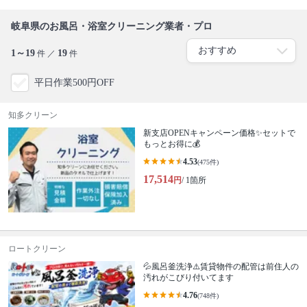
岐阜県のお風呂・浴室クリーニング業者・プロ
1～19
19
件 ／
件
平日作業500円OFF
知多クリーン
新支店OPENキャンペーン価格✨セットで
もっとお得に💰
4.53
(475件)
17,514
円
/ 1箇所
ロートクリーン
💦風呂釜洗浄⚠️賃貸物件の配管は前住人の
汚れがこびり付いてます
4.76
(748件)