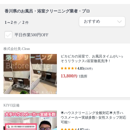
香川県のお風呂・浴室クリーニング業者・プロ
1～2
2
件 ／
件
平日作業500円OFF
株式会社美-Clean
ピカピカの浴室で、お風呂タイムがいっ
そうリラックス♪浴室徹底洗浄！
4.83
(636件)
13,800
円
/ 1箇所
KIYO設備
🌟ハウスクリーニング全般対応🌟大手ハ
ウスメーカー実績多数✨女性スタッフ対応
可能✨
4.87
(3件)