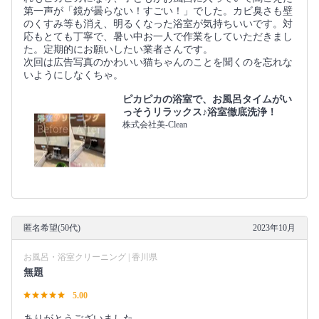
第一声が「鏡が曇らない！すごい！」でした。カビ臭さも壁
のくすみ等も消え、明るくなった浴室が気持ちいいです。対
応もとても丁寧で、暑い中お一人で作業をしていただきまし
た。定期的にお願いしたい業者さんです。
次回は広告写真のかわいい猫ちゃんのことを聞くのを忘れな
いようにしなくちゃ。
ピカピカの浴室で、お風呂タイムがい
っそうリラックス♪浴室徹底洗浄！
株式会社美-Clean
匿名希望(50代)
2023年10月
お風呂・浴室クリーニング | 香川県
無題
5.00
ありがとうございました。