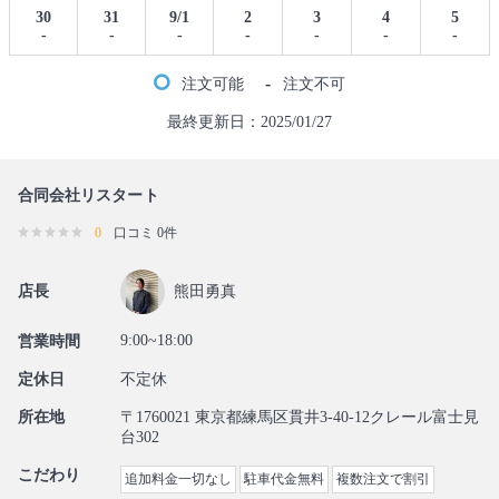
30
31
9/1
2
3
4
5
-
-
-
-
-
-
-
-
注文可能
注文不可
最終更新日：2025/01/27
合同会社リスタート
0
口コミ 0件
店長
熊田勇真
9:00~18:00
営業時間
定休日
不定休
所在地
〒1760021 東京都練馬区貫井3-40-12クレール富士見
台302
こだわり
追加料金一切なし
駐車代金無料
複数注文で割引