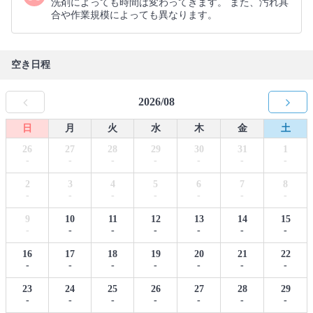
洗剤によっても時間は変わってきます。 また、汚れ具
合や作業規模によっても異なります。
空き日程
2026/08
日
月
火
水
木
金
土
26
27
28
29
30
31
1
-
-
-
-
-
-
-
2
3
4
5
6
7
8
-
-
-
-
-
-
-
9
10
11
12
13
14
15
-
-
-
-
-
-
-
16
17
18
19
20
21
22
-
-
-
-
-
-
-
23
24
25
26
27
28
29
-
-
-
-
-
-
-