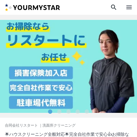
search
menu
合同会社リスタート
｜洗面所クリーニング
🌟ハウスクリーニング全般対応🌟完全自社作業で安心👍お掃除な