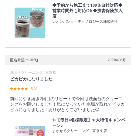
◆予約から施工まで100％自社対応◆
営業時間外も対応OK◆損害保険加入
店
レオンバンク・テクノロジーズ株式会社
匿名希望(〜20代)
2025年06月
洗面所クリーニング | 東京都
ピカピカになりました
5.00
前回に引き続き2回目のリピートで今回は洗面台のクリーニ
ングをお願いしました！気になっていた水垢が取れてピッカ
ピカになりました！ありがとうございました😊
✨【毎日4名様限定】✨大特価キャンペ
ーン♪
まかせるクリーニング 東京支店