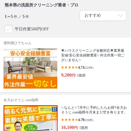
熊本県の洗面所クリーニング業者・プロ
1～5
5
件 ／
件
平日作業500円OFF
便利屋ひでちゃん
🌟ハウスクリーニング全般対応🌟業界最
安値❕安心安全経験豊富✨外注作業一切ご
ざいません✨
4.73
(223件)
9,200
円
/ 1箇所
全力おそうじ.com福岡
✨なんと✨7月中に予約したらお得‼️全力お
そうじ.com福岡今月末まだ空き有ります。
4.79
(226件)
16,100
円
/ 1箇所