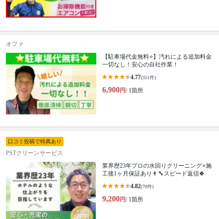
オファ
【駐車場代金無料⭐️】汚れによる追加料金
一切なし！安心の自社作業！
4.77
(351件)
6,900
円
/ 1箇所
口コミ投稿で特典あり
PSTクリーンサービス
業界歴23年プロの水回りクリーニング⭐️施
工後1ヶ月保証あり👨‍🔧スピード返信🍀
4.82
(70件)
9,200
円
/ 1箇所