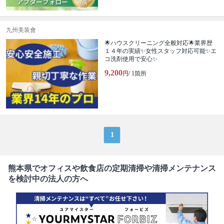
九州美装會
🌟ハウスクリーニング全般対応🌟業界歴
１４年の実績✨女性スタッフ対応可能✨エ
コ洗剤使用で安心✨
9,200
円
/ 1箇所
1
熊本県でオフィスや飲食店の定期清掃や清掃メンテナンス
を検討中の法人の方へ