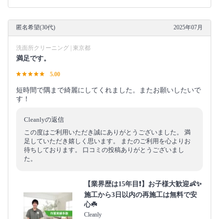
匿名希望(30代)
2025年07月
洗面所クリーニング | 東京都
満足です。
5.00
短時間で隅まで綺麗にしてくれました。またお願いしたいで
す！
Cleanlyの返信
この度はご利用いただき誠にありがとうございました。 満
足していただき嬉しく思います。 またのご利用を心よりお
待ちしております。 口コミの投稿ありがとうございまし
た。
【業界歴は15年目❗️】お子様大歓迎👶✨
施工から3日以内の再施工は無料で安
心☘️
Cleanly