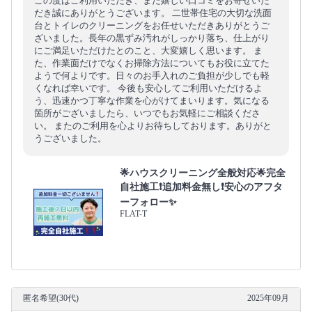
この度はご利用いただき、また嬉しい口コミをお寄せいた
だき誠にありがとうございます。 二世帯住宅の大切な洗面
台とトイレのクリーニングをお任せいただきありがとうご
ざいました。長年の黒ずみ汚れがしっかり落ち、仕上がり
にご満足いただけたとのこと、大変嬉しく思います。 ま
た、作業面だけでなくお掃除方法についてもお役に立てた
ようで何よりです。日々のお手入れのご負担が少しでも軽
くなれば幸いです。 今後も安心してご利用いただけるよ
う、迅速かつ丁寧な作業を心がけてまいります。気になる
箇所がございましたら、いつでもお気軽にご相談くださ
い。 またのご利用を心よりお待ちしております。ありがと
うございました。
🌟ハウスクリーニング全般対応🌟完全
自社施工❗️追加料金無し❗️安心のアフタ
ーフォロー✨
FLAT-T
匿名希望(30代)
2025年09月