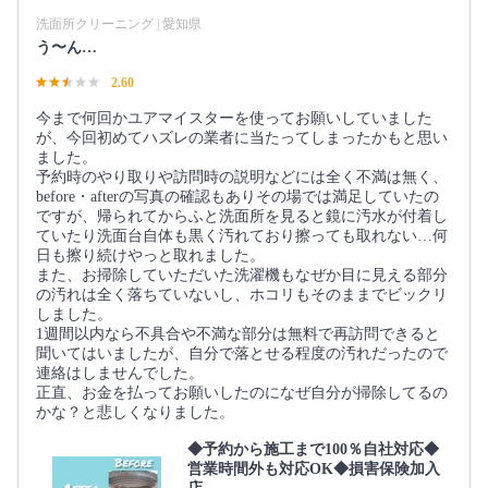
洗面所クリーニング | 愛知県
う〜ん…
2.60
今まで何回かユアマイスターを使ってお願いしていました
が、今回初めてハズレの業者に当たってしまったかもと思い
ました。
予約時のやり取りや訪問時の説明などには全く不満は無く、
before・afterの写真の確認もありその場では満足していたの
ですが、帰られてからふと洗面所を見ると鏡に汚水が付着し
ていたり洗面台自体も黒く汚れており擦っても取れない…何
日も擦り続けやっと取れました。
また、お掃除していただいた洗濯機もなぜか目に見える部分
の汚れは全く落ちていないし、ホコリもそのままでビックリ
しました。
1週間以内なら不具合や不満な部分は無料で再訪問できると
聞いてはいましたが、自分で落とせる程度の汚れだったので
連絡はしませんでした。
正直、お金を払ってお願いしたのになぜ自分が掃除してるの
かな？と悲しくなりました。
◆予約から施工まで100％自社対応◆
営業時間外も対応OK◆損害保険加入