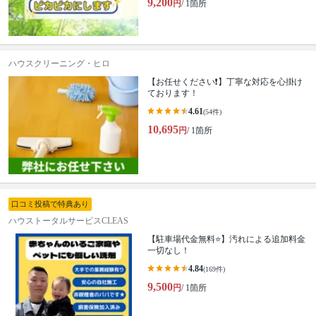
9,200
円
/ 1箇所
ハウスクリーニング・ヒロ
【お任せください❗️】丁寧な対応を心掛け
ております！
4.61
(54件)
10,695
円
/ 1箇所
口コミ投稿で特典あり
ハウストータルサービスCLEAS
【駐車場代金無料⭐️】汚れによる追加料金
一切なし！
4.84
(169件)
9,500
円
/ 1箇所