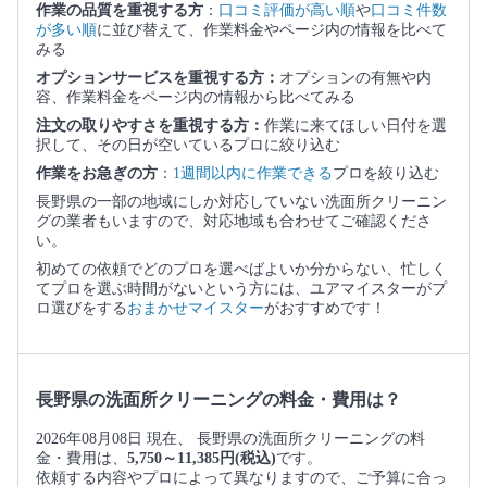
作業の品質を重視する方
：
口コミ評価が高い順
や
口コミ件数
が多い順
に並び替えて、作業料金やページ内の情報を比べて
みる
オプションサービスを重視する方：
オプションの有無や内
容、作業料金をページ内の情報から比べてみる
注文の取りやすさを重視する方：
作業に来てほしい日付を選
択して、その日が空いているプロに絞り込む
作業をお急ぎの方
：
1週間以内に作業できる
プロを絞り込む
長野県の一部の地域にしか対応していない洗面所クリーニン
グの業者もいますので、対応地域も合わせてご確認くださ
い。
初めての依頼でどのプロを選べばよいか分からない、忙しく
てプロを選ぶ時間がないという方には、ユアマイスターがプ
ロ選びをする
おまかせマイスター
がおすすめです！
長野県の洗面所クリーニングの料金・費用は？
2026年08月08日 現在、 長野県の洗面所クリーニングの料
金・費用は、
5,750～11,385円(税込)
です。
依頼する内容やプロによって異なりますので、ご予算に合っ