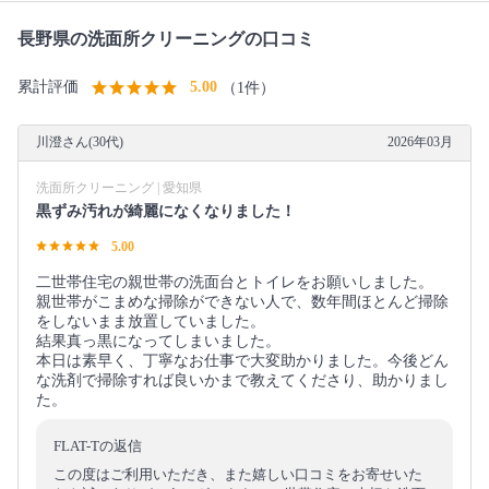
長野県の洗面所クリーニングの口コミ
累計評価
5.00
（1件）
川澄さん(30代)
2026年03月
洗面所クリーニング | 愛知県
黒ずみ汚れが綺麗になくなりました！
5.00
二世帯住宅の親世帯の洗面台とトイレをお願いしました。
親世帯がこまめな掃除ができない人で、数年間ほとんど掃除
をしないまま放置していました。
結果真っ黒になってしまいました。
本日は素早く、丁寧なお仕事で大変助かりました。今後どん
な洗剤で掃除すれば良いかまで教えてくださり、助かりまし
た。
FLAT-Tの返信
この度はご利用いただき、また嬉しい口コミをお寄せいた