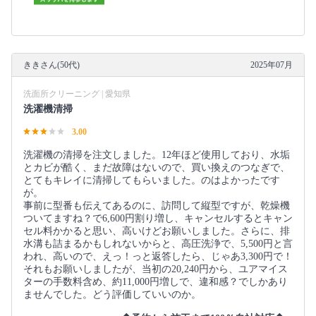
ききさん(50代)
2025年07月
洗面所クリーニング | 愛知県
洗濯機清掃
3.00
洗濯機の清掃を注文しました。12年ほど使用しており、水垢
とカビが酷く、まだ故障はないので、買い換えのつなぎで、
とてもキレイに清掃してもらいました。のはよかったです
が。
事前に型番も伝えてあるのに、訪問して縦型ですが、乾燥機
ついてますね？で6,600円割り増し、キャンセルするとキャン
セル料かかると思い、高いけどお願いしました。さらに、排
水溝も詰まるかもしれないからと、高圧洗浄で、5,500円と言
われ、高いので、えっ！っと返答したら、じゃあ3,300円で！
それもお願いしましたが、当初の20,240円から、ユアマイス
ターの手数料含め、約11,000円増しで、違和感？でしかあり
ませんでした。どう評価していいのか。