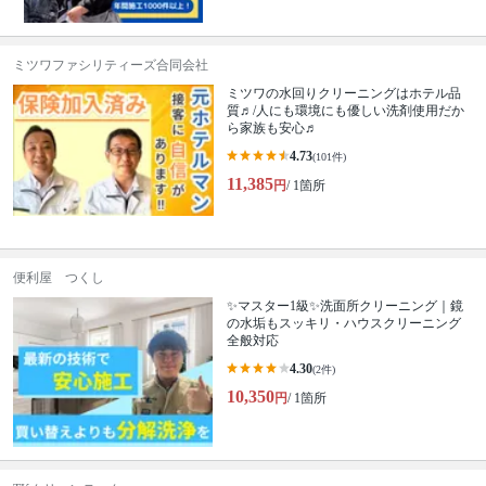
ミツワファシリティーズ合同会社
ミツワの水回りクリーニングはホテル品
質♬/人にも環境にも優しい洗剤使用だか
ら家族も安心♬
4.73
(101件)
11,385
円
/ 1箇所
便利屋 つくし
✨マスター1級✨洗面所クリーニング｜鏡
の水垢もスッキリ・ハウスクリーニング
全般対応
4.30
(2件)
10,350
円
/ 1箇所