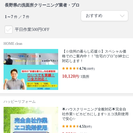
長野県の洗面所クリーニング業者・プロ
1～7
7
件 ／
件
平日作業500円OFF
HOME clean
【☆信州の暮らし応援☆】スペシャル価
格でのご案内中！！”住宅のプロ”が紳士に
対応します！
4.74
(188件)
10,120
円
/ 1箇所
ハッピーリフォーム
🌟ハウスクリーニング全般対応🌟完全自
社作業✨️ピカピカにします✨️エコ洗剤使用
で安心✨
4.53
(8件)