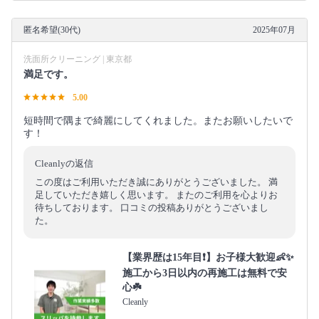
匿名希望(30代)
2025年07月
洗面所クリーニング | 東京都
満足です。
5.00
短時間で隅まで綺麗にしてくれました。またお願いしたいで
す！
Cleanlyの返信
この度はご利用いただき誠にありがとうございました。 満
足していただき嬉しく思います。 またのご利用を心よりお
待ちしております。 口コミの投稿ありがとうございまし
た。
【業界歴は15年目❗️】お子様大歓迎👶✨
施工から3日以内の再施工は無料で安
心☘️
Cleanly