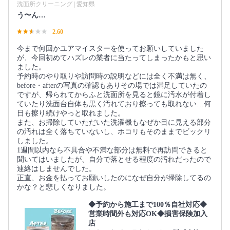
洗面所クリーニング | 愛知県
う〜ん…
2.60
今まで何回かユアマイスターを使ってお願いしていました
が、今回初めてハズレの業者に当たってしまったかもと思い
ました。
予約時のやり取りや訪問時の説明などには全く不満は無く、
before・afterの写真の確認もありその場では満足していたの
ですが、帰られてからふと洗面所を見ると鏡に汚水が付着し
ていたり洗面台自体も黒く汚れており擦っても取れない…何
日も擦り続けやっと取れました。
また、お掃除していただいた洗濯機もなぜか目に見える部分
の汚れは全く落ちていないし、ホコリもそのままでビックリ
しました。
1週間以内なら不具合や不満な部分は無料で再訪問できると
聞いてはいましたが、自分で落とせる程度の汚れだったので
連絡はしませんでした。
正直、お金を払ってお願いしたのになぜ自分が掃除してるの
かな？と悲しくなりました。
◆予約から施工まで100％自社対応◆
営業時間外も対応OK◆損害保険加入
店