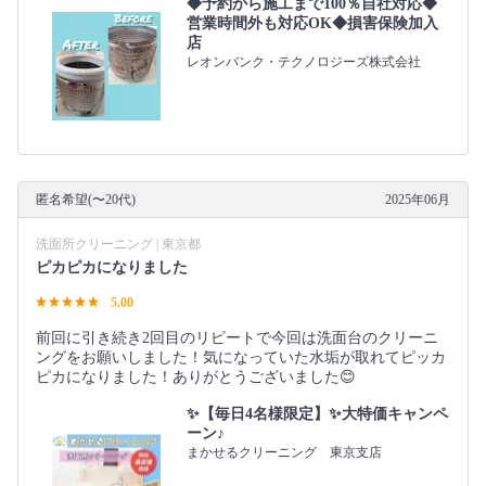
◆予約から施工まで100％自社対応◆
営業時間外も対応OK◆損害保険加入
店
レオンバンク・テクノロジーズ株式会社
匿名希望(〜20代)
2025年06月
洗面所クリーニング | 東京都
ピカピカになりました
5.00
前回に引き続き2回目のリピートで今回は洗面台のクリーニ
ングをお願いしました！気になっていた水垢が取れてピッカ
ピカになりました！ありがとうございました😊
✨【毎日4名様限定】✨大特価キャンペ
ーン♪
まかせるクリーニング 東京支店