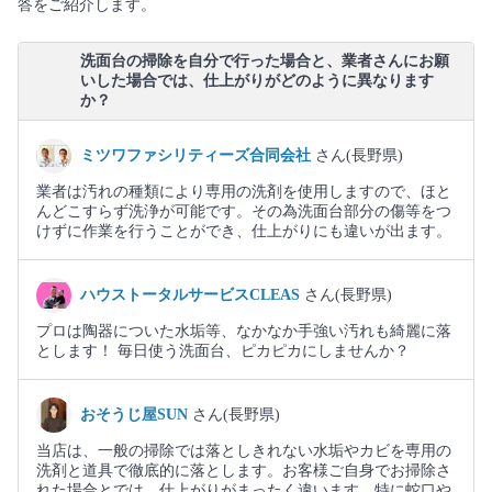
答をご紹介します。
洗面台の掃除を自分で行った場合と、業者さんにお願
いした場合では、仕上がりがどのように異なります
か？
ミツワファシリティーズ合同会社
さん(長野県)
業者は汚れの種類により専用の洗剤を使用しますので、ほと
んどこすらず洗浄が可能です。その為洗面台部分の傷等をつ
けずに作業を行うことができ、仕上がりにも違いが出ます。
ハウストータルサービスCLEAS
さん(長野県)
プロは陶器についた水垢等、なかなか手強い汚れも綺麗に落
とします！ 毎日使う洗面台、ピカピカにしませんか？
おそうじ屋SUN
さん(長野県)
当店は、一般の掃除では落としきれない水垢やカビを専用の
洗剤と道具で徹底的に落とします。お客様ご自身でお掃除さ
れた場合とでは、仕上がりがまったく違います。特に蛇口や