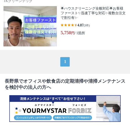
TKクリーンテック
🌟ハウスクリーニング全般対応🌟お客様
ファースト✨迅速丁寧な対応✨複数台注文
で割引有✨
4.87
(3件)
5,750
円
/ 1箇所
1
長野県でオフィスや飲食店の定期清掃や清掃メンテナンス
を検討中の法人の方へ