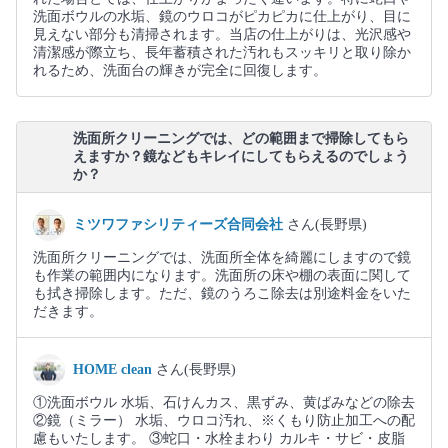
洗面ボウルの水垢、鏡のウロコがピカピカに仕上がり、目に
見えない部分も清掃されます。当店の仕上がりは、光沢感や
清潔感が際立ち、長年蓄積された汚れもスッキリと取り除か
れるため、洗面台の輝きが完全に回復します。
洗面所クリーニングでは、どの範囲まで掃除してもら
えますか？鏡などもキレイにしてもらえるのでしょう
か？
ミツワファシリティーズ合同会社
さん(長野県)
洗面所クリーニングでは、洗面所全体を綺麗にしますので鏡
も作業の範囲内になります。洗面所の床や棚の表面に関して
も拭き掃除します。ただ、鏡のうろこ除去は別途料金をいた
だきます。
HOME clean
さん(長野県)
①洗面ボウル 水垢、石けんカス、黒ずみ、黄ばみなどの除去
②鏡（ミラー） 水垢、ウロコ汚れ、※くもり防止加工への配
慮もいたします。 ③蛇口・水栓まわり カルキ・サビ・皮脂