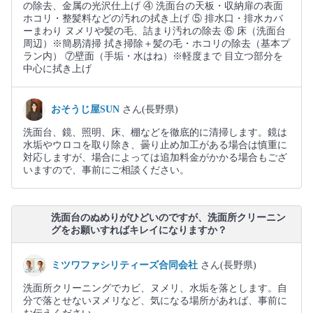
の除去、金属の光沢仕上げ ④ 洗面台の天板・収納扉の表面
ホコリ・整髪料などの汚れの拭き上げ ⑤ 排水口・排水カバ
ーまわり ヌメリや髪の毛、詰まり汚れの除去 ⑥ 床（洗面台
周辺）※簡易清掃 拭き掃除＋髪の毛・ホコリの除去（基本プ
ラン内） ⑦壁面（手垢・水はね）※軽度まで 目立つ部分を
中心に拭き上げ
おそうじ屋SUN
さん(長野県)
洗面台、鏡、照明、床、棚などを徹底的に清掃します。鏡は
水垢やウロコを取り除き、曇り止め加工がある場合は慎重に
対応しますが、場合によっては追加料金がかかる場合もござ
いますので、事前にご相談ください。
洗面台のぬめりがひどいのですが、洗面所クリーニン
グをお願いすればキレイになりますか？
ミツワファシリティーズ合同会社
さん(長野県)
洗面所クリーニングでカビ、ヌメリ、水垢を落とします。自
分で落とせないヌメリなど、気になる場所があれば、事前に