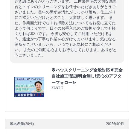
だき誠にありがとうございます。 二世帯住宅の大切な洗面
台とトイレのクリーニングをお任せいただきありがとうご
ざいました。長年の黒ずみ汚れがしっかり落ち、仕上がり
にご満足いただけたとのこと、大変嬉しく思います。 ま
た、作業面だけでなくお掃除方法についてもお役に立てた
ようで何よりです。日々のお手入れのご負担が少しでも軽
くなれば幸いです。 今後も安心してご利用いただけるよ
う、迅速かつ丁寧な作業を心がけてまいります。気になる
箇所がございましたら、いつでもお気軽にご相談くださ
い。 またのご利用を心よりお待ちしております。ありがと
うございました。
🌟ハウスクリーニング全般対応🌟完全
自社施工❗️追加料金無し❗️安心のアフタ
ーフォロー✨
FLAT-T
匿名希望(30代)
2025年09月