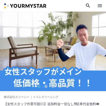
search
menu
株式会社スリーシー
｜トイレクリーニング
【女性スタッフ作業可能🙆‍♀️】追加料金一切なし❗️❗️駐車代金無料🚐