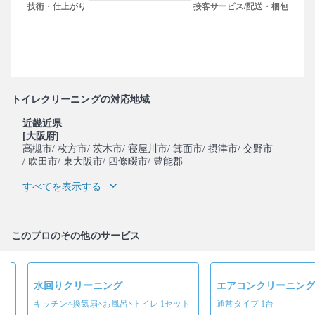
トイレクリーニングの対応地域
近畿近県
[大阪府]
高槻市
/ 枚方市
/ 茨木市
/ 寝屋川市
/ 箕面市
/ 摂津市
/ 交野市
/ 吹田市
/ 東大阪市
/ 四條畷市
/ 豊能郡
すべてを表示する
このプロのその他のサービス
水回りクリーニング
エアコンクリーニング
キッチン×換気扇×お風呂×トイレ 1セット
通常タイプ 1台