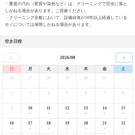
・重度の汚れ（変質や染色など）は、クリーニングで完全に落と
しかねる場合があります。ご容赦ください。
・クリーニング全般において、設備自体が10年以上経過している
モノについては保障しかねる場合があります。
空き日程
2026/08
日
月
火
水
木
金
土
26
27
28
29
30
31
1
-
-
-
-
-
-
-
2
3
4
5
6
7
8
-
-
-
-
-
-
-
9
10
11
12
13
14
15
-
-
-
-
-
-
-
16
17
18
19
20
21
22
-
-
-
-
-
-
-