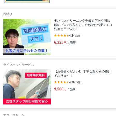
お結び
🌟ハウスクリーニング全般対応🌟空間除
菌のプロ✨お客さまに合わせた作業✨エコ
洗剤使用で安心✨
4.54
(30件)
6,325
円
/ 1箇所
ライフハックサービス
【お任せください❗️】丁寧な対応を心掛け
ております！
4.79
(78件)
9,500
円
/ 1箇所
エコ・クリーン