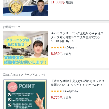
11,500
円
/ 1箇所
お掃除パーク
🌟ハウスクリーニング全般対応🌟女性ス
タッフ対応可能✨エコ洗剤使用で安心
✨100%自社施工✨
4.57
(13件)
8,050
円
/ 1箇所
Clean-Alpha（クリーンアルファ）
【豊富な経験❗️】見えない汚れもスッキリ
綺麗✨さぼったリングもおまかせあれ！
4.40
(102件)
9,775
円
/ 1箇所