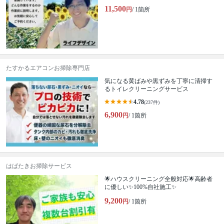
11,500
円
/ 1箇所
たすかるエアコンお掃除専門店
気になる黄ばみや黒ずみを丁寧に清掃す
るトイレクリーニングサービス
4.78
(237件)
6,900
円
/ 1箇所
はばたきお掃除サービス
🌟ハウスクリーニング全般対応🌟高齢者
に優しい✨100%自社施工✨
9,200
円
/ 1箇所