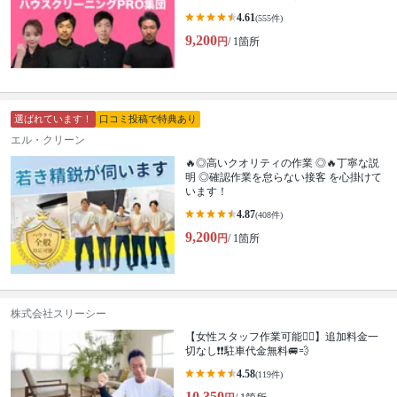
4.61
(555件)
9,200
円
/ 1箇所
選ばれています！
口コミ投稿で特典あり
エル・クリーン
🔥◎高いクオリティの作業 ◎🔥丁寧な説
明 ◎確認作業を怠らない接客 を心掛けて
います！
4.87
(408件)
9,200
円
/ 1箇所
株式会社スリーシー
【女性スタッフ作業可能🙆‍♀️】追加料金一
切なし❗️❗️駐車代金無料🚐💨
4.58
(119件)
10,350