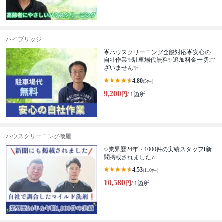
ハイブリッジ
🌟ハウスクリーニング全般対応🌟安心の
自社作業✨️駐車場代無料✨️追加料金一切ご
ざいません✨
4.80
(5件)
9,200
円
/ 1箇所
ハウスクリーニング磯屋
✨業界歴24年・1000件の実績スタッフ❗️新
聞掲載されました⭐️
4.53
(110件)
10,580
円
/ 1箇所