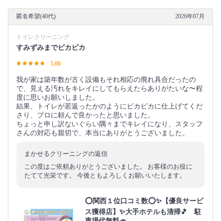
匿名希望(40代)
2026年07月
トイレクリーニング
すみずみまでピカピカ
5.00
我が家は築年数が古く設備もそれ相応の廃れ具合だったの
で、見える汚れをキレイにしてもらえたらありがたいな〜程
度に思いお願いしました。
結果、トイレが若返ったかのようにピカピカに仕上げてくだ
さり、プロに頼んで良かったと思いました。
ちょっと申し訳ないぐらい隅々までキレイになり、スタッフ
さんの対応も親切で、本当にありがとうございました。
まかせるクリーニングの返信
この度はご依頼ありがとうございました。 お客様のお役に
たてて光栄です。 今後ともよろしくお願いいたします。
⭕関西１位口コミ数⭕✨【優良サービ
ス獲得店】✨大手ホテルも清掃🎵 駐
車場代無料🚙