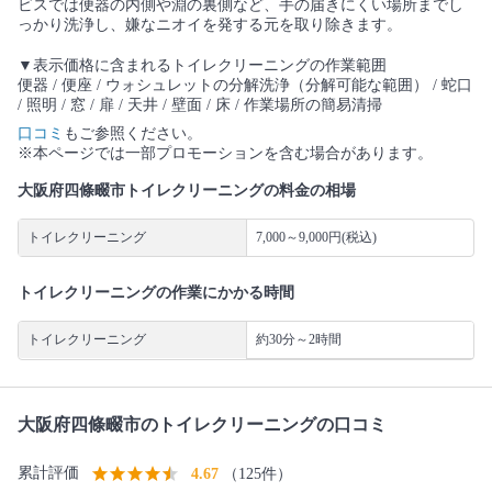
ビスでは便器の内側や淵の裏側など、手の届きにくい場所までし
っかり洗浄し、嫌なニオイを発する元を取り除きます。
▼表示価格に含まれるトイレクリーニングの作業範囲
便器 / 便座 / ウォシュレットの分解洗浄（分解可能な範囲） / 蛇口
/ 照明 / 窓 / 扉 / 天井 / 壁面 / 床 / 作業場所の簡易清掃
口コミ
もご参照ください。
※本ページでは一部プロモーションを含む場合があります。
大阪府四條畷市トイレクリーニングの料金の相場
トイレクリーニング
7,000～9,000円(税込)
トイレクリーニングの作業にかかる時間
トイレクリーニング
約30分～2時間
大阪府四條畷市のトイレクリーニングの口コミ
累計評価
4.67
（125件）