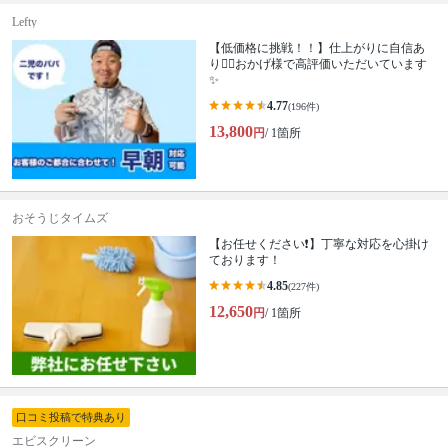
Lefty
【低価格に挑戦！！】仕上がりに自信あ
り🙆‍♂️おかげ様で高評価いただいています
✨
4.77
(196件)
13,800
円
/ 1箇所
おそうじタイムズ
【お任せください❗️】丁寧な対応を心掛け
ております！
4.85
(227件)
12,650
円
/ 1箇所
口コミ投稿で特典あり
エビスクリーン