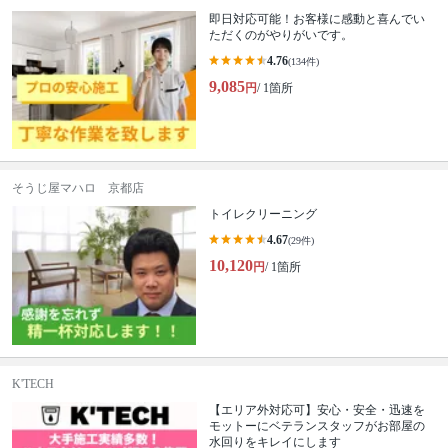
即日対応可能！お客様に感動と喜んでい
ただくのがやりがいです。
4.76
(134件)
9,085
円
/ 1箇所
そうじ屋マハロ 京都店
トイレクリーニング
4.67
(29件)
10,120
円
/ 1箇所
K'TECH
【エリア外対応可】安心・安全・迅速を
モットーにベテランスタッフがお部屋の
水回りをキレイにします