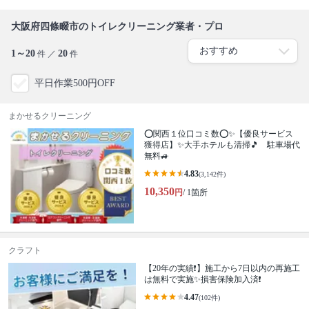
大阪府四條畷市のトイレクリーニング業者・プロ
1～20
20
件 ／
件
平日作業500円OFF
まかせるクリーニング
⭕関西１位口コミ数⭕✨【優良サービス
獲得店】✨大手ホテルも清掃🎵 駐車場代
無料🚙
4.83
(3,142件)
10,350
円
/ 1箇所
クラフト
【20年の実績❗️】施工から7日以内の再施工
は無料で実施✨損害保険加入済❗️
4.47
(102件)