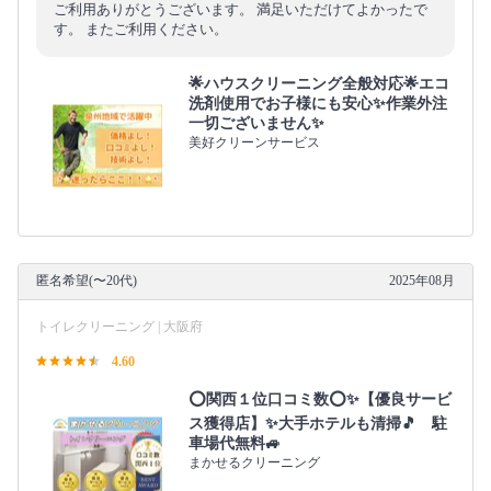
ご利用ありがとうございます。 満足いただけてよかったで
す。 またご利用ください。
🌟ハウスクリーニング全般対応🌟エコ
洗剤使用でお子様にも安心✨作業外注
一切ございません✨
美好クリーンサービス
匿名希望(〜20代)
2025年08月
トイレクリーニング | 大阪府
4.60
⭕関西１位口コミ数⭕✨【優良サービ
ス獲得店】✨大手ホテルも清掃🎵 駐
車場代無料🚙
まかせるクリーニング