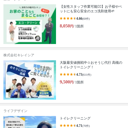
【女性スタッフ作業可能🙆‍♀️】お子様やペ
ットにも安心安全のエコ洗剤使用🌱
4.66
(69件)
8,050
円
/ 1箇所
株式会社キレイシア
大阪最安値挑戦中☆おそうじ代行 高槻の
トイレクリーニング！
4.73
(611件)
9,500
円
/ 1箇所
ライフデザイン
トイレクリーニング
4.71
(70件)