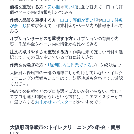
価格を重視する方
：
安い順
や
高い順
に並び替えて、口コミ評
価やページ内の情報を比べてみる
作業の品質を重視する方
：
口コミ評価が高い順
や
口コミ件数
が多い順
に並び替えて、作業料金やページ内の情報を比べて
みる
オプションサービスを重視する方：
オプションの有無や内
容、作業料金をページ内の情報から比べてみる
注文の取りやすさを重視する方：
作業に来てほしい日付を選
択して、その日が空いているプロに絞り込む
作業をお急ぎの方
：
1週間以内に作業できる
プロを絞り込む
大阪府四條畷市の一部の地域にしか対応していないトイレク
リーニングの業者もいますので、対応地域も合わせてご確認
ください。
初めての依頼でどのプロを選べばよいか分からない、忙しく
てプロを選ぶ時間がないという方には、ユアマイスターがプ
ロ選びをする
おまかせマイスター
がおすすめです！
大阪府四條畷市のトイレクリーニングの料金・費用
は？