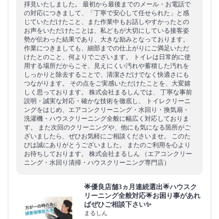
拝見いたしました。 最初から最後までのメール・お電話で
の対応につきまして、「丁寧で安心して任せられた」と感
じていただけたこと、また作業中もお話しやすかったとの
お声をいただけたことは、私どもが大切にしている接客姿
勢が伝わった結果であり、大きな励みとなっております。
作業につきましても、細部までの仕上がりにご満足いただ
けたとのこと、何よりでございます。 トイレは日常的に使
用する場所だからこそ、見えにくい汚れや蓄積した汚れを
しっかりと除去することで、清潔さだけでなく快適さにも
つながります。 その点をご実感いただけたことを、大変嬉
しく思っております。 株式会社まるしんでは、 丁寧な事前
説明・誠実な対応・確かな技術を徹底し、 トイレクリーニ
ングをはじめ、エアコンクリーニング・水回り・換気扇・
洗濯機・ハウスクリーニング全般に幅広く対応しておりま
す。 また次回のクリーニングや、他にも気になる箇所がご
ざいましたら、ぜひお気軽にご相談くださいませ。 このた
びは誠にありがとうございました。 またのご利用を心より
お待ちしております。 株式会社まるしん （エアコンクリー
ニング・水回り清掃・ハウスクリーニング専門店）
🌟優良店舗3ヵ月連続選出🌟ハウスク
リーニング全般対応🌟お困り事があれ
ばぜひご相談下さい✨
まるしん