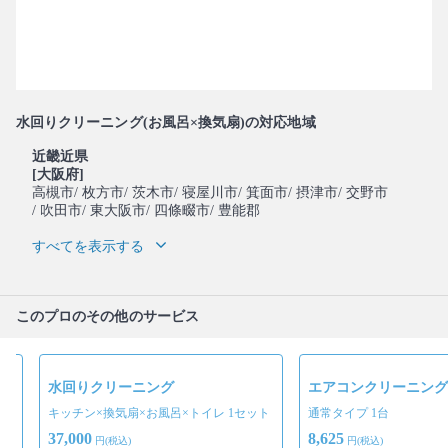
水回りクリーニング(お風呂×換気扇)の対応地域
近畿近県
[大阪府]
高槻市
/ 枚方市
/ 茨木市
/ 寝屋川市
/ 箕面市
/ 摂津市
/ 交野市
/ 吹田市
/ 東大阪市
/ 四條畷市
/ 豊能郡
すべてを表示する
このプロのその他のサービス
水回りクリーニング
エアコンクリーニング
キッチン×換気扇×お風呂×トイレ 1セット
通常タイプ 1台
37,000
8,625
円(税込)
円(税込)