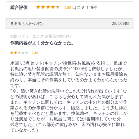
総合評価
4.58
口コミ 119件
るるるさん(〜20代)
2024/01/03
水回りクリーニング(お風呂×換気扇)
作業内容がよく分からなかった。
2.40
水回り3点セット(キッチン/換気扇/お風呂)を依頼し、追加で
お風呂の追い焚き配管の洗浄(+11000円)も依頼しましたが、
特に追い焚き配管の説明が無く、知らないままお風呂掃除も
終わり、本当にその作業をしているのかよく分からなかった
です。
"今、追い焚き配管の洗浄中でこれだけ汚れが出ています"な
どの説明があれば、こちらも安心して終えれた気がします。
また、キッチンに関しては、キッチンの中のどの部分まで作
業されるのか事前に分からず、困惑しました。もう少し詳細
を記載するべきだと思います。換気扇や、キッチンの仕上が
りは満足でしたが、お風呂に関しては1番期待していた分、
残念でした。(ゴム部分の黄ばみや、床の汚れが完全に取れ
ていなかった)