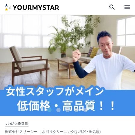
search
menu
お風呂×換気扇
株式会社スリーシー
｜水回りクリーニング(お風呂×換気扇)