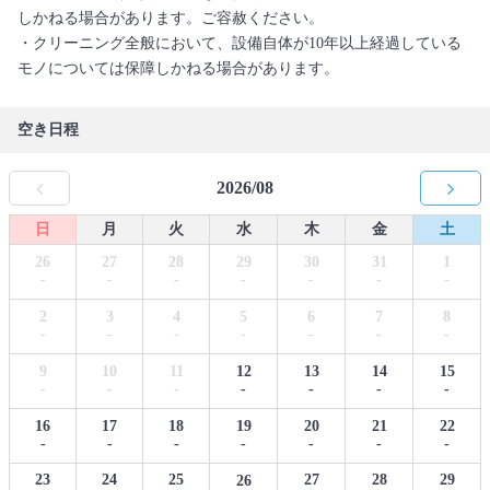
しかねる場合があります。ご容赦ください。
・クリーニング全般において、設備自体が10年以上経過している
モノについては保障しかねる場合があります。
空き日程
2026/08
日
月
火
水
木
金
土
26
27
28
29
30
31
1
-
-
-
-
-
-
-
2
3
4
5
6
7
8
-
-
-
-
-
-
-
9
10
11
12
13
14
15
-
-
-
-
-
-
-
16
17
18
19
20
21
22
-
-
-
-
-
-
-
23
24
25
27
28
29
26