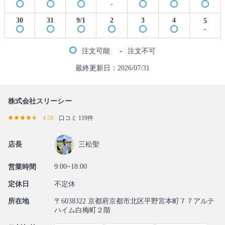
-
30
31
9/1
2
3
4
5
-
-
注文可能
注文不可
最終更新日：2026/07/31
株式会社スリーシー
4.58
口コミ 119件
店長
三松聖
9:00~18:00
営業時間
定休日
不定休
所在地
〒6038322 京都府京都市北区平野宮本町７７アルテ
ハイム白梅町２階