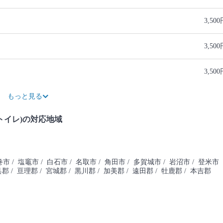
3,50
3,50
3,50
5,50
12,00
1,50
6,00
9,00
3,50
2,50
6,60
7,80
13,80
1,00
2,00
3,50
5,00
もっと見る
トイレ)の対応地域
巻市
/ 塩竈市
/ 白石市
/ 名取市
/ 角田市
/ 多賀城市
/ 岩沼市
/ 登米市
具郡
/ 亘理郡
/ 宮城郡
/ 黒川郡
/ 加美郡
/ 遠田郡
/ 牡鹿郡
/ 本吉郡