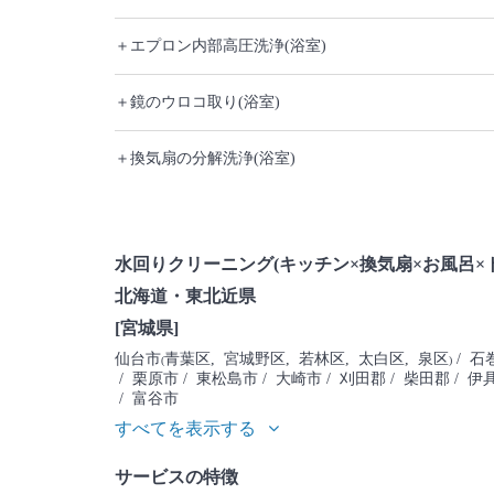
＋エプロン内部高圧洗浄(浴室)
＋鏡のウロコ取り(浴室)
＋換気扇の分解洗浄(浴室)
水回りクリーニング(キッチン×換気扇×お風呂×
北海道・東北近県
[宮城県]
仙台市
青葉区
, 宮城野区
, 若林区
, 太白区
, 泉区
/ 石
(
)
/ 栗原市
/ 東松島市
/ 大崎市
/ 刈田郡
/ 柴田郡
/ 伊
/ 富谷市
すべてを表示する
サービスの特徴