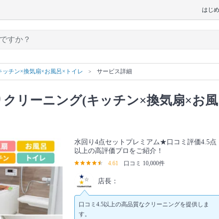
はじ
キッチン×換気扇×お風呂×トイレ
サービス詳細
クリーニング(キッチン×換気扇×お風
水回り4点セットプレミアム★口コミ評価4.5点
以上の高評価プロをご紹介！
4.61
口コミ 10,000件
店長：
口コミ4.5以上の高品質なクリーニングを提供しま
す。