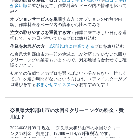
作業の品質を重視する方
：
口コミ評価が高い順
や
口コミ件数
が多い順
に並び替えて、作業料金やページ内の情報を比べて
みる
オプションサービスを重視する方：
オプションの有無や内
容、作業料金をページ内の情報から比べてみる
注文の取りやすさを重視する方：
作業に来てほしい日付を選
択して、その日が空いているプロに絞り込む
作業をお急ぎの方
：
1週間以内に作業できる
プロを絞り込む
奈良県大和郡山市の一部の地域にしか対応していない水回り
クリーニングの業者もいますので、対応地域も合わせてご確
認ください。
初めての依頼でどのプロを選べばよいか分からない、忙しく
てプロを選ぶ時間がないという方には、ユアマイスターがプ
ロ選びをする
おまかせマイスター
がおすすめです！
奈良県大和郡山市の水回りクリーニングの料金・費
用は？
2026年08月08日 現在、 奈良県大和郡山市の水回りクリーニ
ングの料金・費用は、
17,480～114,770円(税込)
です。