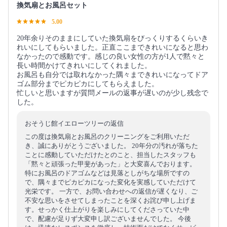
換気扇とお風呂セット
5.00
20年余りそのままにしていた換気扇をびっくりするくらいき
れいにしてもらいました。正直ここまできれいになると思わ
なかったので感動です。感じの良い女性の方が1人で黙々と
長い時間かけてきれいにしてくれました。
お風呂も自分では取れなかった隅々まできれいになってドア
ゴム部分までピカピカにしてもらえました。
忙しいと思いますが質問メールの返事が遅いのが少し残念で
した。
おそうじ館イエローツリーの返信
この度は換気扇とお風呂のクリーニングをご利用いただ
き、誠にありがとうございました。 20年分の汚れが落ちた
ことに感動していただけたとのこと、担当したスタッフも
「黙々と頑張った甲斐があった」と大変喜んでおります。
特にお風呂のドアゴムなどは見落としがちな場所ですの
で、隅々までピカピカになった変化を実感していただけて
光栄です。 一方で、お問い合わせへの返信が遅くなり、ご
不安な思いをさせてしまったことを深くお詫び申し上げま
す。せっかく仕上がりを楽しみにしてくださっていた中
で、配慮が足りず大変申し訳ございませんでした。 今後