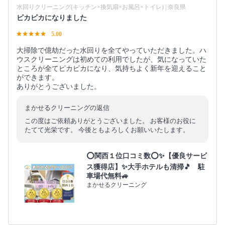
水回りクリーニング(キッチン×換気扇×お風呂×トイレ) | 奈良県
ピカピカになりました
5.00
大掃除で億劫だった水回りを全てやっていただきました。ハ
ウスクリーニングは初めての利用でしたが、気になっていた
ところが全てピカピカになり、気持ちよく新年を迎えること
ができます。
ありがとうございました。
まかせるクリーニングの返信
この度はご依頼ありがとうございました。 お客様のお役に
たてて光栄です。 今後ともよろしくお願いいたします。
⭕関西１位口コミ数⭕✨【優良サービ
ス獲得店】✨大手ホテルも清掃🎵 駐
車場代無料🚙
まかせるクリーニング