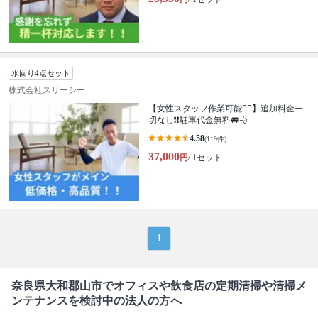
水回り4点セット
株式会社スリーシー
【女性スタッフ作業可能🙆‍♀️】追加料金一
切なし❗️❗️駐車代金無料🚐💨
4.58
(119件)
37,000
円
/ 1セット
1
奈良県大和郡山市でオフィスや飲食店の定期清掃や清掃メ
ンテナンスを検討中の法人の方へ