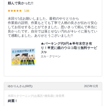
頼んで良かった!!
5.00
水回り5点お願いしました。最初のやりとりから
作業前の説明、作業もとても丁寧で人柄の良さが伝わり安心
してお任せすることができました。思いきって頼んで本当に
良かったです。自分では落とせない汚れがキレイに落ちてい
て感動しました。ありがとうございました!!
🔥パーキング代0円🔥🌟年末空き有
り！🌟更に鏡のウロコ取り無料サービ
ス✨
エル・クリーン
ゆかりんさん(60代)
2025年12月
水回りクリーニング(お風呂×換気扇) | 奈良県
綺麗！