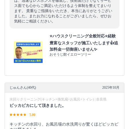
は、迅速なレスポンスを徹底し、技術面だけでなくサービ
ス面でも心からご満足いただけるよう体制を整えてまいり
ます。 貴重なご指摘をいただき、本当にありがとうござい
ました。またお力になれることがございましたら、ぜひお
気軽にご相談ください。
⭐ハウスクリーニング全般対応⭐経験
豊富なスタッフが施工いたします👍追
加料金一切御座いません✨
おそうじ館イエローツリー
じゅんさん(40代)
2025年10月
水回りクリーニング(キッチン×換気扇×お風呂×トイレ) | 奈良県
ピッカピカにして頂きました。
5.00
キッチンの水回り、お風呂場の水洗周りが驚くほどピッカピ