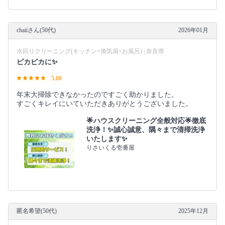
chaiiさん(50代)
2026年01月
水回りクリーニング(キッチン×換気扇×お風呂) | 奈良県
ピカピカに✨
5.00
年末大掃除できなかったのですごく助かりました。
すごくキレイにいていただきありがとうございました。
🌟ハウスクリーニング全般対応🌟徹底
洗浄！✨誠心誠意、隅々まで清掃洗浄
いたします✨
りさいくる壱番屋
匿名希望(50代)
2025年12月