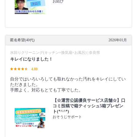
お結び
匿名希望(40代)
2026年01月
水回りクリーニング(キッチン×換気扇×お風呂) | 奈良県
キレイになりました！
4.80
自分ではいろいろしても取れなかった汚れをキレイにしてい
ただきました。
手際よく、対応もとても丁寧でした。
【☆運営公認優良サービス店舗☆】口
コミ投稿で箱ティッシュ5箱プレゼン
ト(*^^*)
おそうじサポート