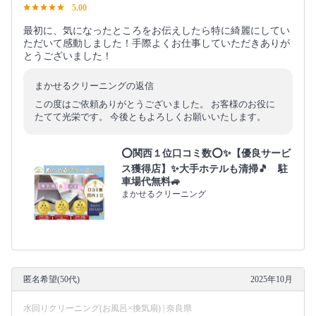
5.00
最初に、気になったところをお伝えしたら特に綺麗にしてい
ただいて感動しました！手際よくお仕事していただきありが
とうございました！
まかせるクリーニングの返信
この度はご依頼ありがとうございました。 お客様のお役に
たてて光栄です。 今後ともよろしくお願いいたします。
⭕関西１位口コミ数⭕✨【優良サービ
ス獲得店】✨大手ホテルも清掃🎵 駐
車場代無料🚙
まかせるクリーニング
匿名希望(50代)
2025年10月
水回りクリーニング(お風呂×換気扇) | 奈良県