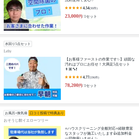
洗剤使用で安心✨
4.54
(30件)
23,000
円
/ 1セット
水回り5点セット
Lefty
【お客様ファーストの作業です✨】頑固な
汚れはプロにお任せ！大満足5点セット
👨🏽‍🔧❗️
4.77
(196件)
78,200
円
/ 1セット
お風呂×換気扇
口コミ投稿で特典あり
おそうじ館イエローツリー
⭐ハウスクリーニング全般対応⭐経験豊富
なスタッフが施工いたします👍追加料金
一切御座いません✨