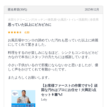
匿名希望(30代)
2025年12月
水回りクリーニング(キッチン×換気扇×お風呂×トイレ×洗面所) | 奈良県
思っていた以上にピカピカに
4.80
お風呂場やコンロの諦めていた汚れも思っていた以上に綺麗
にしてくれて驚きました。
料理をするのが楽しみになるほど、シンクもコンロもピカピ
カなので本当にスタッフの方たちには感謝しています。
小さい子供がいるので邪魔にならないかと思いましたが、優
しく声をかけてくれて有難かったです。
またよろしくお願いします。
【お客様ファーストの作業です✨】頑
固な汚れはプロにお任せ！大満足5点
セット👨🏽‍🔧❗️
Lefty