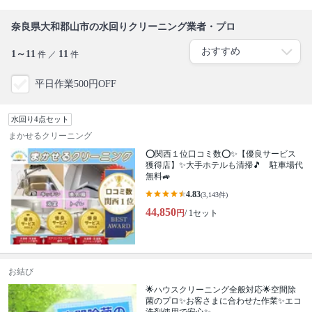
奈良県大和郡山市の水回りクリーニング業者・プロ
1～11
11
件 ／
件
平日作業500円OFF
水回り4点セット
まかせるクリーニング
⭕関西１位口コミ数⭕✨【優良サービス
獲得店】✨大手ホテルも清掃🎵 駐車場代
無料🚙
4.83
(3,143件)
44,850
円
/ 1セット
お結び
🌟ハウスクリーニング全般対応🌟空間除
菌のプロ✨お客さまに合わせた作業✨エコ