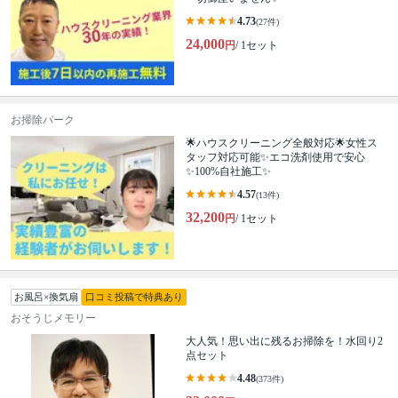
4.73
(27件)
24,000
円
/ 1セット
お掃除パーク
🌟ハウスクリーニング全般対応🌟女性ス
タッフ対応可能✨エコ洗剤使用で安心
✨100%自社施工✨
4.57
(13件)
32,200
円
/ 1セット
お風呂×換気扇
口コミ投稿で特典あり
おそうじメモリー
大人気！思い出に残るお掃除を！水回り2
点セット
4.48
(373件)