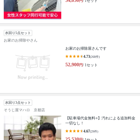
54,050
円
/ 1セット
水回り5点セット
お家のお掃除やさん
お家のお掃除屋さんです
4.73
(268件)
52,900
円
/ 1セット
水回り3点セット
そうじ屋マハロ 京都店
【駐車場代金無料⭐️】汚れによる追加料金
一切なし！
4.67
(29件)
25,530
円
/ 1セット