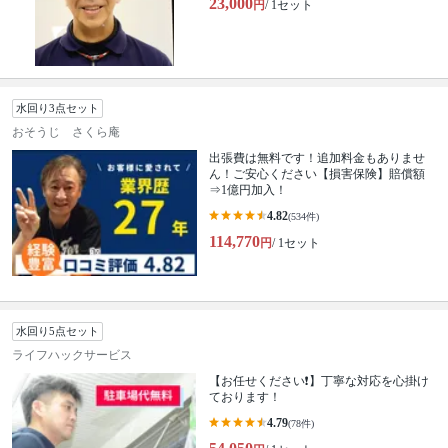
23,000
円
/ 1セット
水回り3点セット
おそうじ さくら庵
出張費は無料です！追加料金もありませ
ん！ご安心ください【損害保険】賠償額
⇒1億円加入！
4.82
(534件)
114,770
円
/ 1セット
水回り5点セット
ライフハックサービス
【お任せください❗️】丁寧な対応を心掛け
ております！
4.79
(78件)