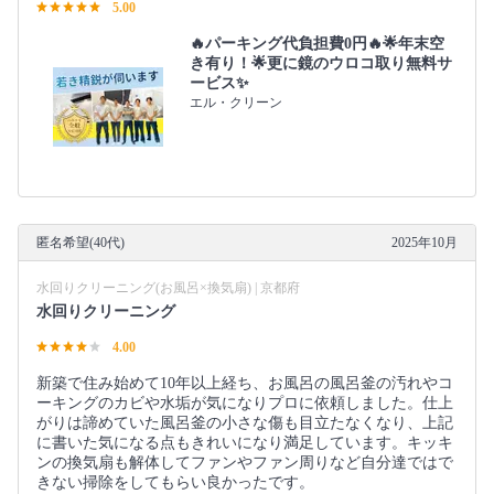
5.00
🔥パーキング代負担費0円🔥🌟年末空
き有り！🌟更に鏡のウロコ取り無料サ
ービス✨
エル・クリーン
匿名希望(40代)
2025年10月
水回りクリーニング(お風呂×換気扇) | 京都府
水回りクリーニング
4.00
新築で住み始めて10年以上経ち、お風呂の風呂釜の汚れやコ
ーキングのカビや水垢が気になりプロに依頼しました。仕上
がりは諦めていた風呂釜の小さな傷も目立たなくなり、上記
に書いた気になる点もきれいになり満足しています。キッキ
ンの換気扇も解体してファンやファン周りなど自分達ではで
きない掃除をしてもらい良かったです。