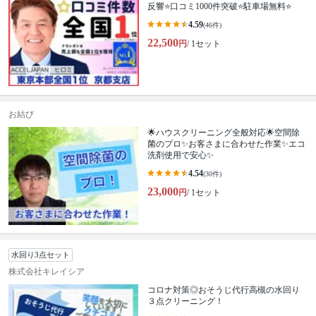
反響⭐️口コミ1000件突破⭐️駐車場無料⭐
4.59
(46件)
22,500
円
/ 1セット
お結び
🌟ハウスクリーニング全般対応🌟空間除
菌のプロ✨お客さまに合わせた作業✨エコ
洗剤使用で安心✨
4.54
(30件)
23,000
円
/ 1セット
水回り3点セット
株式会社キレイシア
コロナ対策◎おそうじ代行高槻の水回り
３点クリーニング！