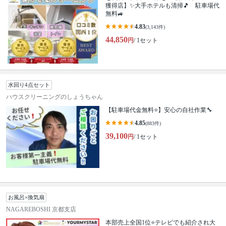
獲得店】✨大手ホテルも清掃🎵 駐車場代
無料🚙
4.83
(3,143件)
44,850
円
/ 1セット
水回り4点セット
ハウスクリーニングのしょうちゃん
【駐車場代金無料⭐️】安心の自社作業🔧
4.85
(883件)
39,100
円
/ 1セット
お風呂×換気扇
NAGAREBOSHI 京都支店
本部売上全国1位⭐テレビでも紹介され大