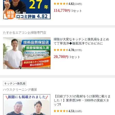
4.82
(534件)
114,770
円
/ 1セット
たすかるエアコンお掃除専門店
掃除が大変なキッチンと換気扇をまとめ
て丁寧洗浄◆徹底洗浄でピカピカに
4.78
(237件)
20,700
円
/ 1セット
キッチン×換気扇
ハウスクリーニング磯屋
【日経プラス1の取材をうけ新聞に載りま
した！】業界歴24年・1000件の実績スタ
ッフ❗️
4.53
(110件)