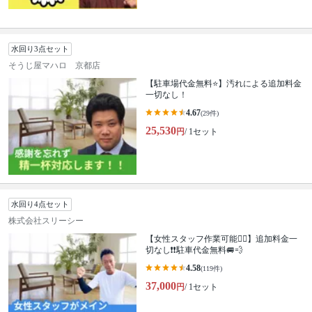
水回り3点セット
そうじ屋マハロ 京都店
【駐車場代金無料⭐️】汚れによる追加料金
一切なし！
4.67
(29件)
25,530
円
/ 1セット
水回り4点セット
株式会社スリーシー
【女性スタッフ作業可能🙆‍♀️】追加料金一
切なし❗️❗️駐車代金無料🚐💨
4.58
(119件)
37,000
円
/ 1セット