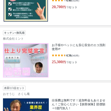
4.40
(102件)
20,700
円
/ 1セット
キッチン×換気扇
株式会社ミント
お子様やペットにも安心安全のエコ洗剤
使用🌱
4.56
(345件)
25,300
円
/ 1セット
水回り3点セット
おそうじ さくら庵
出張費は無料です！追加料金もありませ
ん！ご安心ください【損害保険】賠償額
⇒1億円加入！