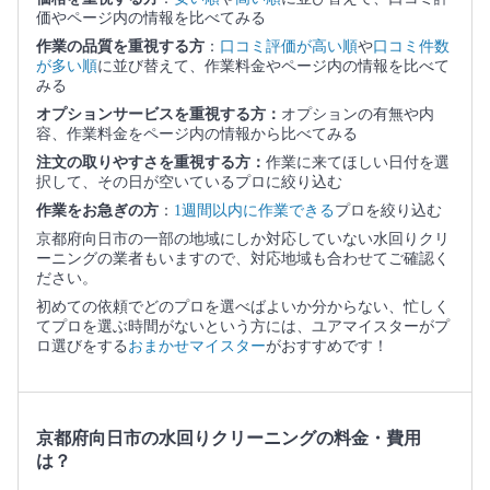
価やページ内の情報を比べてみる
作業の品質を重視する方
：
口コミ評価が高い順
や
口コミ件数
が多い順
に並び替えて、作業料金やページ内の情報を比べて
みる
オプションサービスを重視する方：
オプションの有無や内
容、作業料金をページ内の情報から比べてみる
注文の取りやすさを重視する方：
作業に来てほしい日付を選
択して、その日が空いているプロに絞り込む
作業をお急ぎの方
：
1週間以内に作業できる
プロを絞り込む
京都府向日市の一部の地域にしか対応していない水回りクリ
ーニングの業者もいますので、対応地域も合わせてご確認く
ださい。
初めての依頼でどのプロを選べばよいか分からない、忙しく
てプロを選ぶ時間がないという方には、ユアマイスターがプ
ロ選びをする
おまかせマイスター
がおすすめです！
京都府向日市の水回りクリーニングの料金・費用
は？