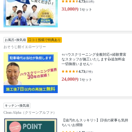
4.73
(611件)
31,000
円
/ 1セット
お風呂×換気扇
口コミ投稿で特典あり
おそうじ館イエローツリー
⭐ハウスクリーニング全般対応⭐経験豊富
なスタッフが施工いたします👍追加料金
一切御座いません✨
4.73
(27件)
24,000
円
/ 1セット
キッチン×換気扇
Clean-Alpha（クリーンアルファ）
【油汚れもスッキリ✨】日頃の家事も気持
ちいいお掃除