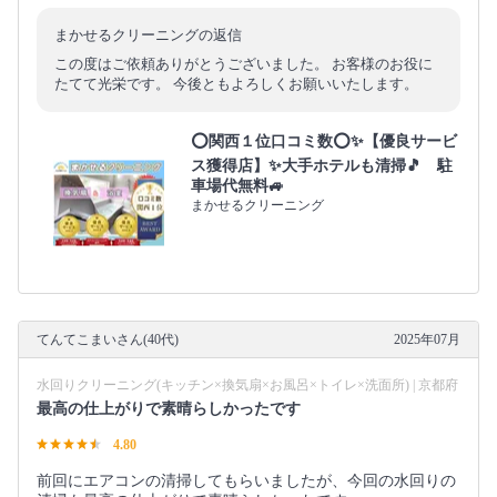
まかせるクリーニングの返信
この度はご依頼ありがとうございました。 お客様のお役に
たてて光栄です。 今後ともよろしくお願いいたします。
⭕関西１位口コミ数⭕✨【優良サービ
ス獲得店】✨大手ホテルも清掃🎵 駐
車場代無料🚙
まかせるクリーニング
てんてこまいさん(40代)
2025年07月
水回りクリーニング(キッチン×換気扇×お風呂×トイレ×洗面所) | 京都府
最高の仕上がりで素晴らしかったです
4.80
前回にエアコンの清掃してもらいましたが、今回の水回りの