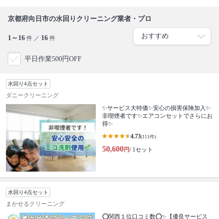
京都府向日市の水回りクリーニング業者・プロ
1～16
16
件 ／
件
平日作業500円OFF
水回り4点セット
ダニークリーニング
✨サービス大特価✨安心の損害保険加入✨
非喫煙者です✨エアコンセットでさらにお
得✨
4.73
(111件)
50,600
円
/ 1セット
水回り4点セット
まかせるクリーニング
⭕関西１位口コミ数⭕✨【優良サービス