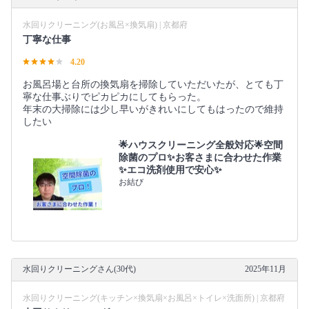
水回りクリーニング(お風呂×換気扇) | 京都府
丁寧な仕事
4.20
お風呂場と台所の換気扇を掃除していただいたが、とても丁
寧な仕事ぶりでピカピカにしてもらった。
年末の大掃除には少し早いがきれいにしてもはったので維持
したい
🌟ハウスクリーニング全般対応🌟空間
除菌のプロ✨お客さまに合わせた作業
✨エコ洗剤使用で安心✨
お結び
水回りクリーニングさん(30代)
2025年11月
水回りクリーニング(キッチン×換気扇×お風呂×トイレ×洗面所) | 京都府