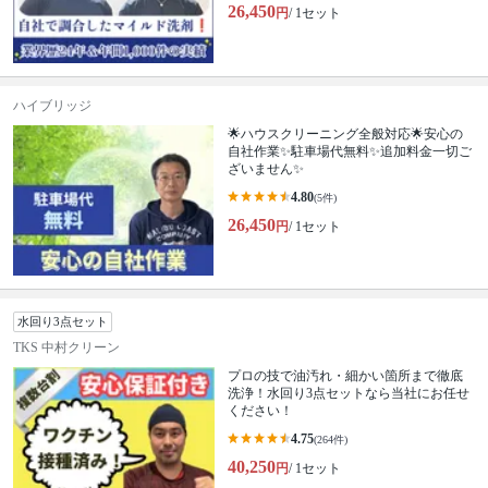
26,450
円
/ 1セット
ハイブリッジ
🌟ハウスクリーニング全般対応🌟安心の
自社作業✨️駐車場代無料✨️追加料金一切ご
ざいません✨
4.80
(5件)
26,450
円
/ 1セット
水回り3点セット
TKS 中村クリーン
プロの技で油汚れ・細かい箇所まで徹底
洗浄！水回り3点セットなら当社にお任せ
ください！
4.75
(264件)
40,250
円
/ 1セット