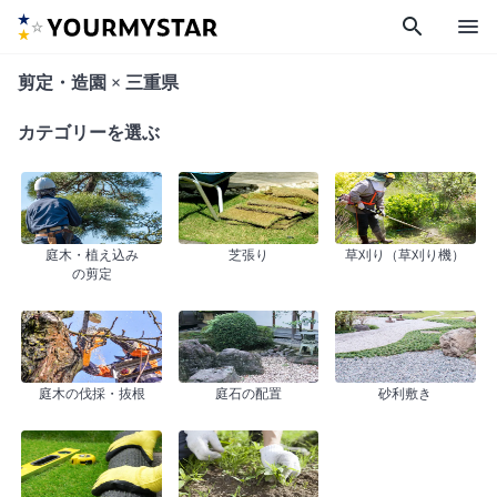
search
menu
剪定・造園 × 三重県
カテゴリーを選ぶ
庭木・植え込み
芝張り
草刈り（草刈り機）
の剪定
庭木の伐採・抜根
庭石の配置
砂利敷き