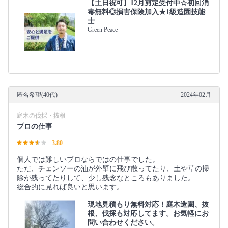
【土日祝可】12月剪定受付中☆初回消
毒無料◎損害保険加入★1級造園技能
士
Green Peace
匿名希望(40代)
2024年02月
庭木の伐採・抜根
プロの仕事
3.80
個人では難しいプロならではの仕事でした。
ただ、チェンソーの油が外壁に飛び散ってたり、土や草の掃
除が残ってたりして、少し残念なところもありました。
総合的に見れば良いと思います。
現地見積もり無料対応！庭木造園、抜
根、伐採も対応してます。お気軽にお
問い合わせください。