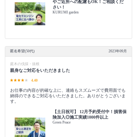
やご近所への配慮もOK！ご相談くだ
さい！
KURUMI garden
匿名希望(50代)
2023年09月
庭木の伐採・抜根
親身なご対応をいただきました
4.40
お仕事の内容が的確な上に、連絡もスズムーズで費用面でも
納得のできるご対応をいただきました。ありがとうございま
す。
【土日祝可】 12月予約受付中！損害保
険加入◎施工実績1000件以上
Green Peace