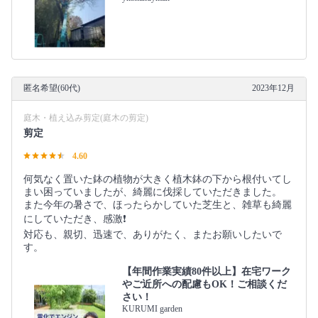
匿名希望(60代)
2023年12月
庭木・植え込み剪定(庭木の剪定)
剪定
4.60
何気なく置いた鉢の植物が大きく植木鉢の下から根付いてし
まい困っていましたが、綺麗に伐採していただきました。
また今年の暑さで、ほったらかしていた芝生と、雑草も綺麗
にしていただき、感激❗️
対応も、親切、迅速で、ありがたく、またお願いしたいで
す。
【年間作業実績80件以上】在宅ワーク
やご近所への配慮もOK！ご相談くだ
さい！
KURUMI garden