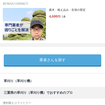
HUMAN CONNECT
庭木・植え込み・生垣の剪定
4,600
円
/ 1本
業者さんを探す
草刈り（草刈り機）
三重県の草刈り（草刈り機）でおすすめのプロ
便利屋エコファミリー