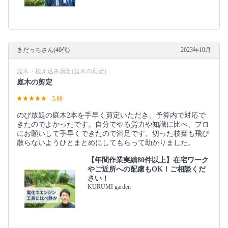
きだっちさん(40代)
2023年10月
庭木・植え込み剪定(庭木の剪定)
庭木の剪定
5.00
のび放題の庭木2本を手早く剪定いただき、予算内で対応で
きたのでよかったです。自分でやる労力や知識に比べ、プロ
にお願いして手早くできたので満足です。切った枝葉も飛び
散らないようひとまとめにしてもらって助かりました。
【年間作業実績80件以上】在宅ワーク
やご近所への配慮もOK！ご相談くだ
さい！
KURUMI garden