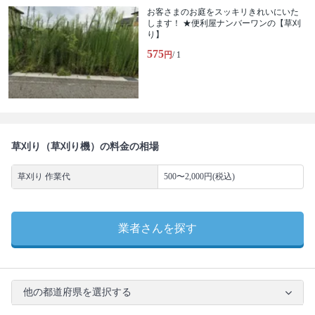
お客さまのお庭をスッキリきれいにいた
します！ ★便利屋ナンバーワンの【草刈
り】
575
円
/ 1
草刈り（草刈り機）の料金の相場
草刈り 作業代
500〜2,000円(税込)
業者さんを探す
他の都道府県を選択する