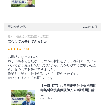
匿名希望(50代)
2023年11月
庭木・植え込み剪定(庭木の剪定)
安心してお任せできました
5.00
お世話になりました。
難しい高木でしたが、この木の特性をよくご存知で、長いス
パンでどう剪定していけばいいか、わかりやすく説明いただ
き、安心してお任せできました。
作業も手早く、仕上がりもとても良かったです。
ぜひまたよろしくお願いします。
【土日祝可】12月剪定受付中☆初回消
毒無料◎損害保険加入★1級造園技能
士
Green Peace