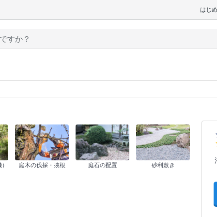
はじ
機）
庭木の伐採・抜根
庭石の配置
砂利敷き