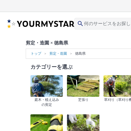
search
剪定・造園 × 徳島県
トップ
剪定・造園
徳島県
カテゴリーを選ぶ
庭木・植え込み
芝張り
草刈り（草刈り
の剪定