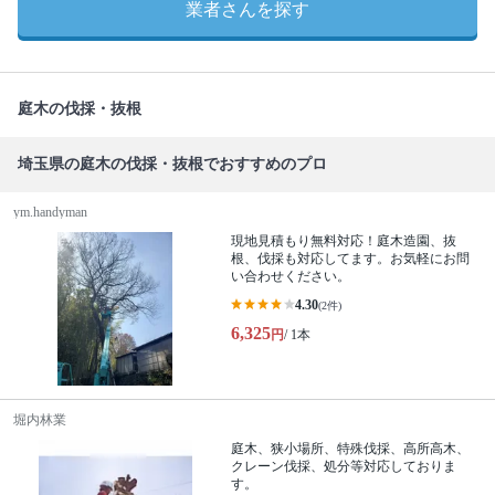
業者さんを探す
庭木の伐採・抜根
埼玉県の庭木の伐採・抜根でおすすめのプロ
ym.handyman
現地見積もり無料対応！庭木造園、抜
根、伐採も対応してます。お気軽にお問
い合わせください。
4.30
(2件)
6,325
円
/ 1本
堀内林業
庭木、狭小場所、特殊伐採、高所高木、
クレーン伐採、処分等対応しておりま
す。