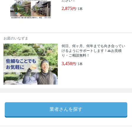
ださい！
2,875
円
/ 1本
お庭のいなずま
何日、何ヶ月、何年までも向き合ってい
けるようにサポートします！🙏お見積
り・ご相談無料！
3,450
円
/ 1本
業者さんを探す