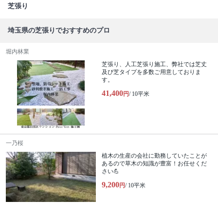
芝張り
埼玉県の芝張りでおすすめのプロ
堀内林業
芝張り、人工芝張り施工、弊社では芝丈
及び芝タイプを多数ご用意しておりま
す。
41,400
円
/ 10平米
一乃桜
植木の生産の会社に勤務していたことが
あるので草木の知識が豊富！お任せくだ
さい💪
9,200
円
/ 10平米