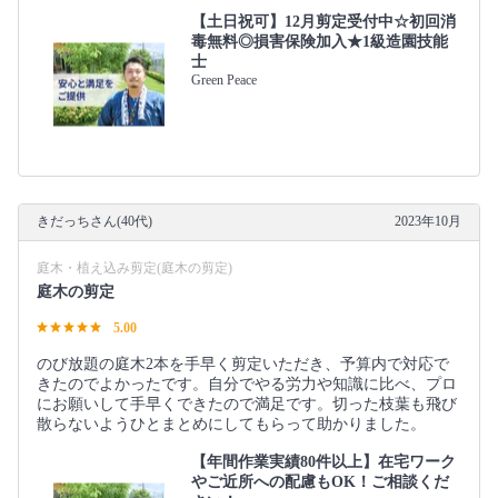
【土日祝可】12月剪定受付中☆初回消
毒無料◎損害保険加入★1級造園技能
士
Green Peace
きだっちさん(40代)
2023年10月
庭木・植え込み剪定(庭木の剪定)
庭木の剪定
5.00
のび放題の庭木2本を手早く剪定いただき、予算内で対応で
きたのでよかったです。自分でやる労力や知識に比べ、プロ
にお願いして手早くできたので満足です。切った枝葉も飛び
散らないようひとまとめにしてもらって助かりました。
【年間作業実績80件以上】在宅ワーク
やご近所への配慮もOK！ご相談くだ