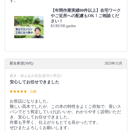
す。
【年間作業実績80件以上】在宅ワーク
やご近所への配慮もOK！ご相談くだ
さい！
KURUMI garden
匿名希望(50代)
2023年11月
庭木・植え込み剪定(庭木の剪定)
安心してお任せできました
5.00
お世話になりました。
難しい高木でしたが、この木の特性をよくご存知で、長いス
パンでどう剪定していけばいいか、わかりやすく説明いただ
き、安心してお任せできました。
作業も手早く、仕上がりもとても良かったです。
ぜひまたよろしくお願いします。