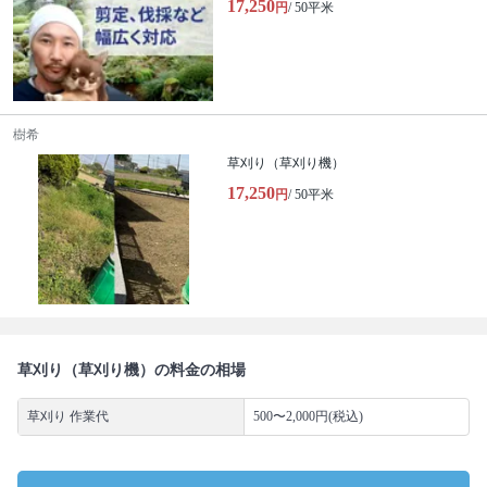
17,250
円
/ 50平米
樹希
草刈り（草刈り機）
17,250
円
/ 50平米
草刈り（草刈り機）の料金の相場
草刈り 作業代
500〜2,000円(税込)