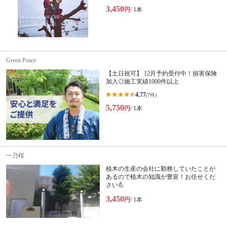
3,450
円
/ 1本
Green Peace
【土日祝可】 12月予約受付中！損害保険
加入◎施工実績1000件以上
4.77
(7件)
5,750
円
/ 1本
一乃桜
植木の生産の会社に勤務していたことが
あるので植木の知識が豊富！お任せくだ
さい💪
3,450
円
/ 1本