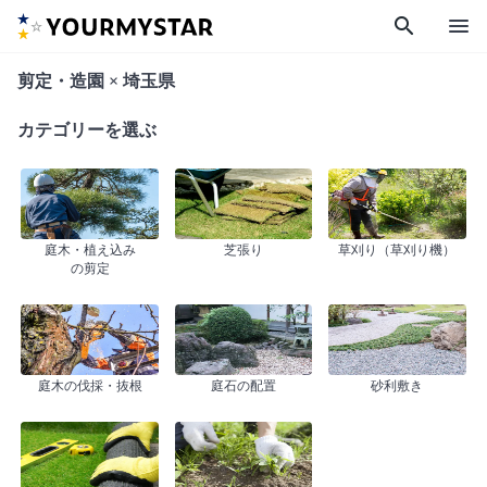
search
menu
剪定・造園 × 埼玉県
カテゴリーを選ぶ
庭木・植え込み
芝張り
草刈り（草刈り機）
の剪定
庭木の伐採・抜根
庭石の配置
砂利敷き