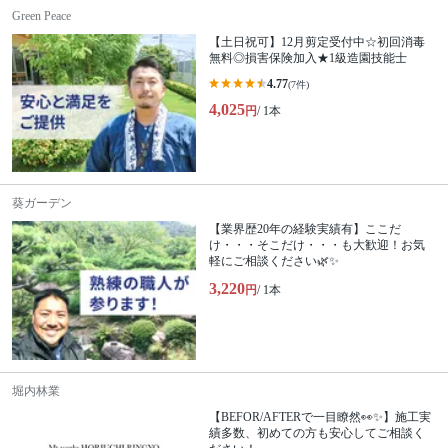
Green Peace
【土日祝可】12月剪定受付中☆初回消毒
無料◎損害保険加入★1級造園技能士
4.77
(7件)
4,025
円
/ 1本
葵ガーデン
【業界歴20年の経験実績有】ここだ
け・・・そこだけ・・・も大歓迎！お気
軽にご相談ください🌿✨
3,220
円
/ 1本
堀内林業
【BEFOR/AFTERで一目瞭然👀✨】施工実
績多数、初めての方も安心してご相談く