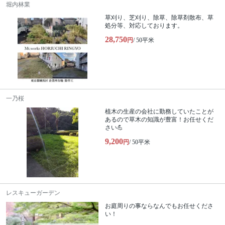
堀内林業
草刈り、芝刈り、除草、除草剤散布、草
処分等、対応しております。
28,750
円
/ 50平米
一乃桜
植木の生産の会社に勤務していたことが
あるので草木の知識が豊富！お任せくだ
さい💪
9,200
円
/ 50平米
レスキューガーデン
お庭周りの事ならなんでもお任せくださ
い！