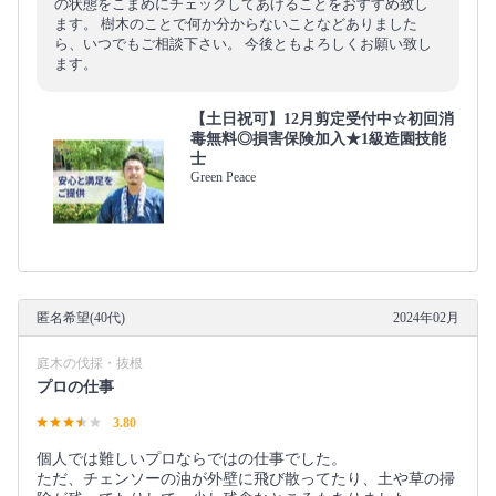
の状態をこまめにチェックしてあげることをおすすめ致し
ます。 樹木のことで何か分からないことなどありました
ら、いつでもご相談下さい。 今後ともよろしくお願い致し
ます。
【土日祝可】12月剪定受付中☆初回消
毒無料◎損害保険加入★1級造園技能
士
Green Peace
匿名希望(40代)
2024年02月
庭木の伐採・抜根
プロの仕事
3.80
個人では難しいプロならではの仕事でした。
ただ、チェンソーの油が外壁に飛び散ってたり、土や草の掃