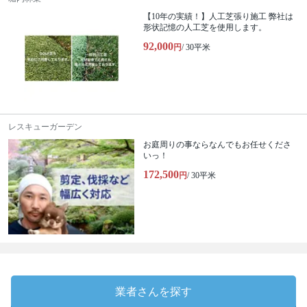
【10年の実績！】人工芝張り施工 弊社は
形状記憶の人工芝を使用します。
92,000
円
/ 30平米
レスキューガーデン
お庭周りの事ならなんでもお任せくださ
いっ！
172,500
円
/ 30平米
業者さんを探す