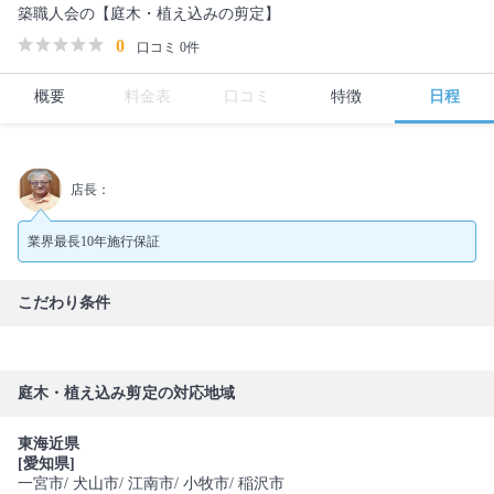
築職人会の【庭木・植え込みの剪定】
0
口コミ 0件
概要
料金表
口コミ
特徴
日程
店長：
業界最長10年施行保証
こだわり条件
庭木・植え込み剪定の対応地域
東海近県
[愛知県]
一宮市
/ 犬山市
/ 江南市
/ 小牧市
/ 稲沢市