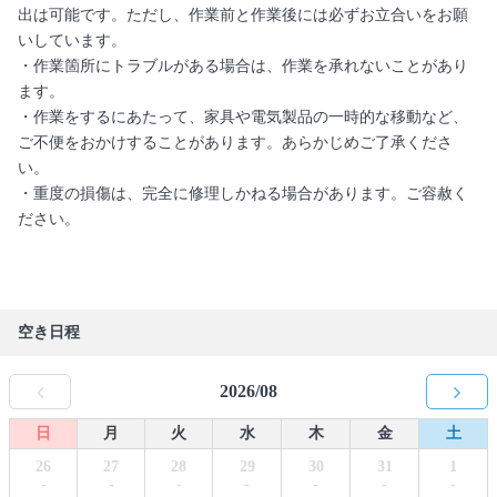
出は可能です。ただし、作業前と作業後には必ずお立合いをお願
いしています。
・作業箇所にトラブルがある場合は、作業を承れないことがあり
ます。
・作業をするにあたって、家具や電気製品の一時的な移動など、
ご不便をおかけすることがあります。あらかじめご了承くださ
い。
・重度の損傷は、完全に修理しかねる場合があります。ご容赦く
ださい。
空き日程
2026/08
日
月
火
水
木
金
土
26
27
28
29
30
31
1
-
-
-
-
-
-
-