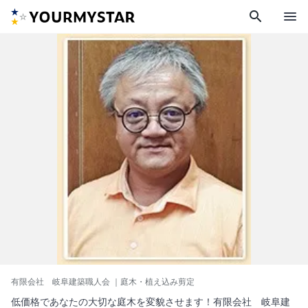
search
menu
有限会社 岐阜建築職人会
｜庭木・植え込み剪定
低価格であなたの大切な庭木を変貌させます！有限会社 岐阜建