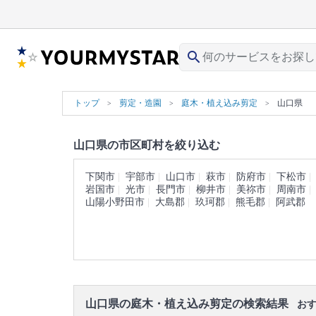
search
トップ
剪定・造園
庭木・植え込み剪定
山口県
山口県の市区町村を絞り込む
下関市
宇部市
山口市
萩市
防府市
下松市
岩国市
光市
長門市
柳井市
美祢市
周南市
山陽小野田市
大島郡
玖珂郡
熊毛郡
阿武郡
山口県の庭木・植え込み剪定の検索結果
おす