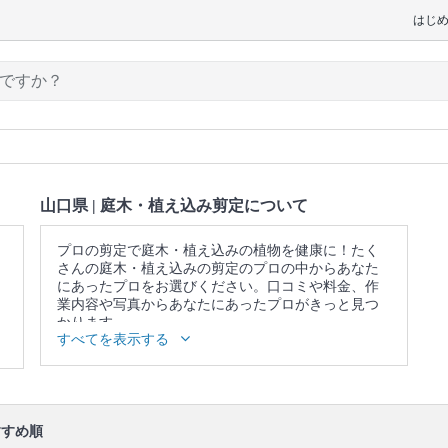
はじ
山口県 | 庭木・植え込み剪定について
プロの剪定で庭木・植え込みの植物を健康に！たく
さんの庭木・植え込みの剪定のプロの中からあなた
にあったプロをお選びください。口コミや料金、作
業内容や写真からあなたにあったプロがきっと見つ
かります。
すべてを表示する
▼表示価格に含まれる庭木・植え込み剪定の作業範
囲
庭木の背丈調整 / 作業場所の簡易清掃 / 庭木の状態確
認・事前説明 / 無料調査の実施/ 庭木の剪定・刈り込
み / ゴミ回収を受ける場合は剪定作業で発生したすべ
すめ順
てのゴミを回収 / 今後のメンテナンス方法の教示