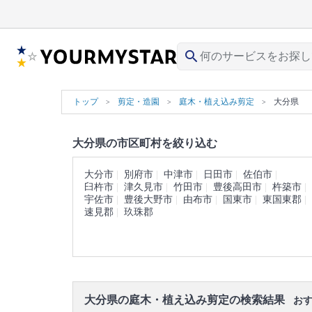
search
トップ
剪定・造園
庭木・植え込み剪定
大分県
大分県の市区町村を絞り込む
大分市
別府市
中津市
日田市
佐伯市
臼杵市
津久見市
竹田市
豊後高田市
杵築市
宇佐市
豊後大野市
由布市
国東市
東国東郡
速見郡
玖珠郡
大分県の庭木・植え込み剪定の検索結果
おす