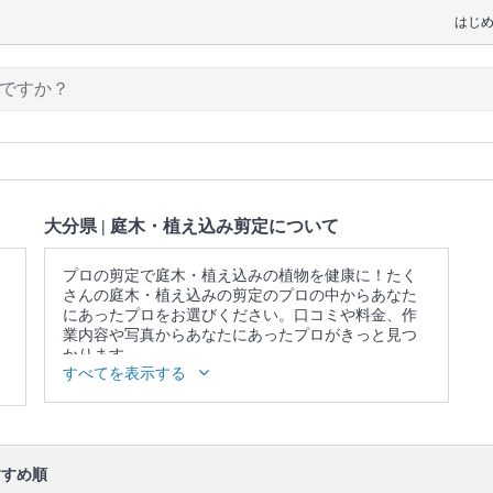
はじ
大分県 | 庭木・植え込み剪定について
プロの剪定で庭木・植え込みの植物を健康に！たく
さんの庭木・植え込みの剪定のプロの中からあなた
にあったプロをお選びください。口コミや料金、作
業内容や写真からあなたにあったプロがきっと見つ
かります。
すべてを表示する
▼表示価格に含まれる庭木・植え込み剪定の作業範
囲
庭木の背丈調整 / 作業場所の簡易清掃 / 庭木の状態確
認・事前説明 / 無料調査の実施/ 庭木の剪定・刈り込
み / ゴミ回収を受ける場合は剪定作業で発生したすべ
すめ順
てのゴミを回収 / 今後のメンテナンス方法の教示