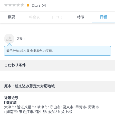
0
口コミ 0件
概要
料金表
口コミ
特徴
日程
店長：
親子3代の植木屋 創業50年の実績。
こだわり条件
庭木・植え込み剪定の対応地域
近畿近県
[滋賀県]
大津市
/ 近江八幡市
/ 草津市
/ 守山市
/ 栗東市
/ 甲賀市
/ 野洲市
/ 湖南市
/ 東近江市
/ 蒲生郡
/ 愛知郡
/ 犬上郡