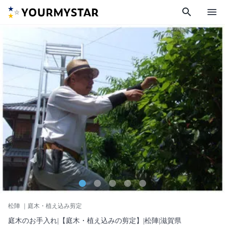
search
menu
松陣
｜庭木・植え込み剪定
庭木のお手入れ|【庭木・植え込みの剪定】|松陣|滋賀県