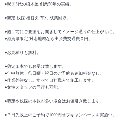
♦︎親子3代の植木屋 創業50年の実績。
♦︎剪定 伐採 植替え 草刈 枝葉回収。
♦︎施工前にご要望をお聞きしてイメージ通りの仕上がりに。
♦︎滋賀県限定 対応地域なら出張費交通費０円。
♦︎お見積りも無料。
♦︎剪定１本でもお受け致します。
♦︎年中無休 ◎日曜・祝日のご予約も追加料金なし。
♦︎作業外注なし。すべて自社職人で施工します。
♦︎女性スタッフの同行も可能。
♦︎剪定や伐採の本数が多い場合はお値引き致します。
♦︎７日先以上のご予約で1000円オフキャンペーンを実施中。