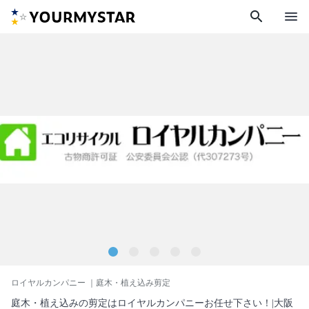
search
menu
ロイヤルカンパニー
｜庭木・植え込み剪定
庭木・植え込みの剪定はロイヤルカンパニーお任せ下さい！|大阪