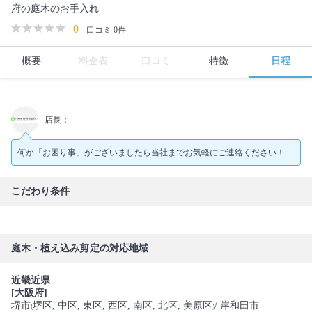
府の庭木のお手入れ
0
口コミ 0件
概要
料金表
口コミ
特徴
日程
店長：
何か「お困り事」がございましたら当社までお気軽にご連絡ください！
こだわり条件
庭木・植え込み剪定の対応地域
近畿近県
[大阪府]
堺市
堺区
, 中区
, 東区
, 西区
, 南区
, 北区
, 美原区
/ 岸和田市
(
)