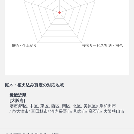
庭木・植え込み剪定の対応地域
近畿近県
[大阪府]
堺市
堺区
, 中区
, 東区
, 西区
, 南区
, 北区
, 美原区
/ 岸和田市
(
)
/ 泉大津市
/ 富田林市
/ 河内長野市
/ 和泉市
/ 高石市
/ 大阪狭山市