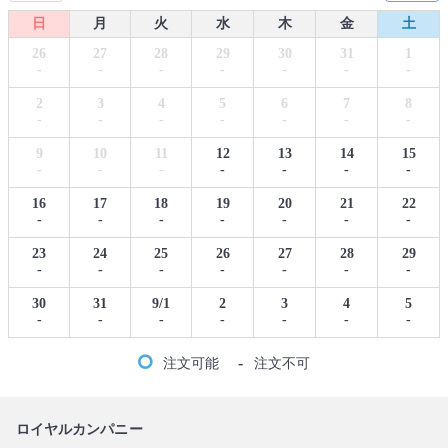
日
月
火
水
木
金
土
26
27
28
29
30
31
1
-
-
-
-
-
-
-
2
3
4
5
6
7
8
-
-
-
-
-
-
-
9
10
11
12
13
14
15
-
-
-
-
-
-
-
16
17
18
19
20
21
22
-
-
-
-
-
-
-
23
24
25
26
27
28
29
-
-
-
-
-
-
-
30
31
9/1
2
3
4
5
-
-
-
-
-
-
-
-
注文可能
注文不可
ロイヤルカンパニー