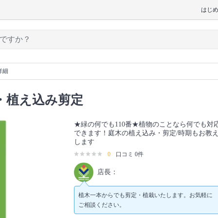
はじ
詳細
・植え込み剪定
★緑の何でも110番★植物のことなら何でも対
できます！庭木の植え込み・剪定/時期もお教
します
0
口コミ 0件
店長：
植木一本からでも剪定・植栽いたします。お気軽に
ご相談ください。