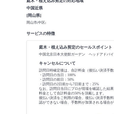
庭木・植え込み剪定の対応地域
中国近県
[岡山県]
岡山市
中区
(
)
サービスの特徴
庭木・植え込み剪定のセールスポイント
中国北京日本大使館ガーデン ヘッドアドバイ
キャンセルについて
訪問日時確定後は、合計料金（後払い決済手数
・訪問日の当日：100%
・訪問日の前日：50%
・訪問日の2日前から7日前まで：25%
なお、訪問日当日にプロが現場を確認した結果
料金として合計料金の50%を頂戴します。
後払い決済をご利用の場合、後払い決済手数料3
認ができない場合、手数料が加算される場合が