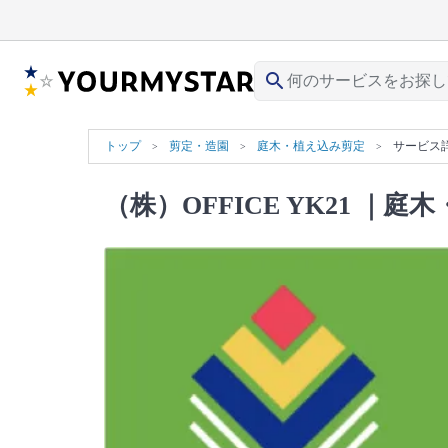
search
トップ
剪定・造園
庭木・植え込み剪定
サービス
（株）OFFICE YK21
｜庭木