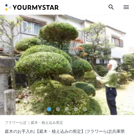
search
menu
フラワーらぼ
｜庭木・植え込み剪定
庭木のお手入れ|【庭木・植え込みの剪定】|フラワーらぼ|兵庫県