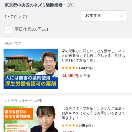
東京都中央区のネズミ駆除業者・プロ
1～7
7
件 ／
件
平日作業500円OFF
U&Sハウス
家の間取りに詳しいことを活かし、ネズ
ミの再発防止でお役に立ちます。見積も
り無料にて対応可能。
4.84
(17件)
34,500
円
/ 60平米
エミテラスサービス城東
【女性スタッフ対応可】大切なご家族・
お家をネズミから守るお手伝いをさせて
頂きます！
5.00
(10件)