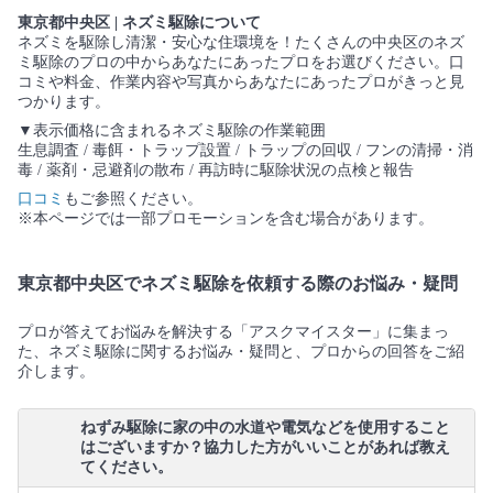
東京都中央区 | ネズミ駆除について
ネズミを駆除し清潔・安心な住環境を！たくさんの中央区のネズ
ミ駆除のプロの中からあなたにあったプロをお選びください。口
コミや料金、作業内容や写真からあなたにあったプロがきっと見
つかります。
▼表示価格に含まれるネズミ駆除の作業範囲
生息調査 / 毒餌・トラップ設置 / トラップの回収 / フンの清掃・消
毒 / 薬剤・忌避剤の散布 / 再訪時に駆除状況の点検と報告
口コミ
もご参照ください。
※本ページでは一部プロモーションを含む場合があります。
東京都中央区でネズミ駆除を依頼する際のお悩み・疑問
プロが答えてお悩みを解決する「アスクマイスター」に集まっ
た、ネズミ駆除に関するお悩み・疑問と、プロからの回答をご紹
介します。
ねずみ駆除に家の中の水道や電気などを使用すること
はございますか？協力した方がいいことがあれば教え
てください。