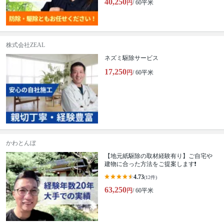
40,250
円
/ 60平米
株式会社ZEAL
ネズミ駆除サービス
17,250
円
/ 60平米
かわとんぼ
【地元紙駆除の取材経験有り】ご自宅や
建物に合った方法をご提案します❗️
4.73
(12件)
63,250
円
/ 60平米