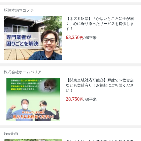
駆除本舗マゴノテ
【ネズミ駆除】「かゆいところに手が届
く」心に寄り添ったサービスを提供しま
す！
63,250
円
/ 60平米
株式会社ホームバリア
【関東全域対応可能◎】戸建て〜飲食店
なども実績有り！お気軽にご相談くださ
い！
28,750
円
/ 60平米
Free企画