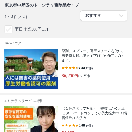
東京都中野区のトコジラミ駆除業者・プロ
1～2
2
件 ／
件
平日作業500円OFF
U&Sハウス
薬剤、スプレー、高圧スチームを使い、
再発率を最小限まで下げての施工になり
ます。
4.84
(17件)
86,250
円
/ 30平米
エミテラスサービス城東
【女性スタッフ対応可】特技はかくれん
ぼ スーパートコジラミが勢力拡大中 ！損
害保険加入済み！
5.00
(10件)