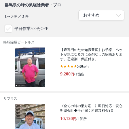
群馬県の蜂の巣駆除業者・プロ
1～3
3
件 ／
件
平日作業500円OFF
蜂駆除屋ビートルズ
【蜂専門のため知識豊富】お子様、ペッ
トが気になる方に薬剤なしの駆除ありま
す。忌避剤・保証付き。
5.00
(3件)
9,200
円
/ 1箇所
リプラス
《全ての蜂の巣対応！》即日対応・安心
明朗会計◆手が届く所追加料金¥０
10,120
円
/ 1箇所