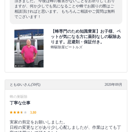
頂きました。 今後は蜂の被害がないことをお祈りしており
ますが、何か少しでも気になることや蜂でお困りの際はご
相談頂ければと思います。 もちろんご相談やご質問は無料
でございます！
【蜂専門のため知識豊富】お子様、ペ
ットが気になる方に薬剤なしの駆除あ
ります。忌避剤・保証付き。
蜂駆除屋ビートルズ
ともゆいさん(50代)
2020年09月
蜂の巣駆除
丁寧な仕事
3.80
実家の剪定をお願いしました。
日程の変更などがあり少し心配しましたが、作業はとても丁