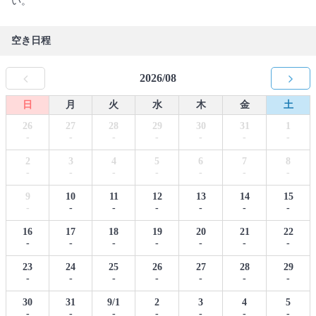
い。
空き日程
2026/08
日
月
火
水
木
金
土
26
27
28
29
30
31
1
-
-
-
-
-
-
-
2
3
4
5
6
7
8
-
-
-
-
-
-
-
9
10
11
12
13
14
15
-
-
-
-
-
-
-
16
17
18
19
20
21
22
-
-
-
-
-
-
-
23
24
25
26
27
28
29
-
-
-
-
-
-
-
30
31
9/1
2
3
4
5
-
-
-
-
-
-
-