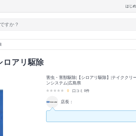
はじ
細
シロアリ駆除
害虫・害獣駆除|【シロアリ駆除】|テイククリ
ンシステム|広島県
0
口コミ 0件
店長：