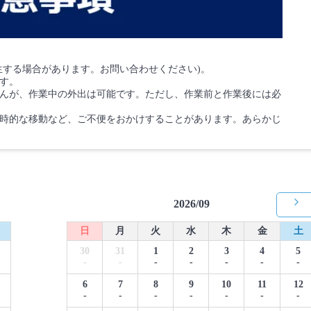
生する場合があります。お問い合わせください)。
す。
んが、作業中の外出は可能です。ただし、作業前と作業後には必
時的な移動など、ご不便をおかけすることがあります。あらかじ
2026/09
日
月
火
水
木
金
土
30
31
1
2
3
4
5
-
-
-
-
-
-
-
6
7
8
9
10
11
12
-
-
-
-
-
-
-