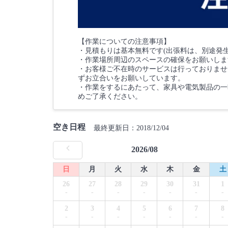
【作業についての注意事項】
・見積もりは基本無料です(出張料は、別途発
・作業場所周辺のスペースの確保をお願いしま
・お客様ご不在時のサービスは行っておりませ
ずお立合いをお願いしています。
・作業をするにあたって、家具や電気製品の一
めご了承ください。
空き日程
最終更新日：2018/12/04
2026/08
日
月
火
水
木
金
土
26
27
28
29
30
31
1
-
-
-
-
-
-
-
2
3
4
5
6
7
8
-
-
-
-
-
-
-