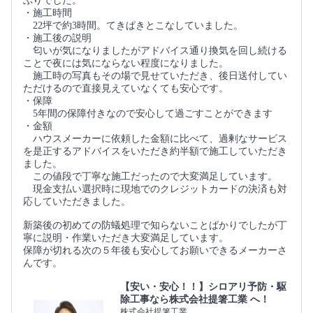
ぶりでした。
・施工時間
22坪で約3時間。てきぱきとこなしていました。
・施工後の説明
匂いが気になりましたがアドバイス通り換気を回し続ける
ことで夜には気にならない程度になりました。
施工時の写真もその場で見せていただき、後日送付してい
ただけるので直接見えていなくても安心です。
・保障
5年間の保障付きなので安心して過ごすことができます
・金額
ハウスメーカーに依頼した金額に比べて、過剰なサービス
を是正するアドバイスをいただき約半額で施工していただき
ました。
この値段で丁寧な施工だったので大変満足しています。
現金支払い選択時に現地でのクレジットカードの決済も対
応していただきました。
新築後の初めての防蟻処理で知らないことばかりでしたが丁
寧に説明・作業いただき大変満足しています。
保障が切れる次の５年後も安心してお願いできるメーカーさ
んです。
【安い・安心！！】シロアリ予防・駆
除工事なら株式会社提箸工業 へ！
株式会社提箸工業