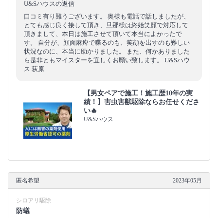
U&Sハウスの返信
口コミ有り難うございます。 奥様も電話で話しましたが、
とても感じ良く接して頂き、旦那様は終始笑顔で対応して
頂きまして、本日は施工させて頂いて本当によかったで
す。 自分が、顔面麻痺で喋るのも、笑顔を出すのも難しい
状況なのに、本当に助かりました。 また、何かありました
ら是非ともマイスターを宜しくお願い致します。 U&Sハウ
ス 荻原
【男女ペアで施工！施工歴10年の実
績！】害虫害獣駆除ならお任せくださ
い🔥
U&Sハウス
匿名希望
2023年05月
シロアリ駆除
防蟻