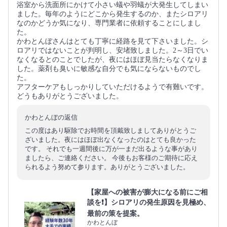
浴室から洗面所にかけて小さい蟻や羽蟻が大発生してしまい
ました。毎年のようにどこから発生するのか、またシロアリ
なのかどうか気になり、専門業者に依頼することにしまし
た。
かわとんぼさんはとても丁寧に経路を見て下さいました。シ
ロアリではないことが判明し、安堵致しました。2～3日でい
なくなるとのことでしたが、夜にはほぼ見当たらなくなりま
した。薬剤も臭いに敏感な自分でも気にならないものでし
た。
アフターケアもしっかりしていただけるようで有難いです。
どうもありがとうございました。
かわとんぼの返信
この度はあり駆除でお時間を頂戴致しましてありがとうご
ざいました。夜にはほぼ出なくなったのはとても良かった
です。 それでも一週間後に万が一まだ出るような事があり
ましたら、ご連絡ください。 今後もお客様のご期待に応え
られるよう努めて参ります。ありがとうございました。
【家屋への被害が膨大になる前にご相
談を❗️】シロアリの発生原因を見極め、
最前の策を提案。
かわとんぼ