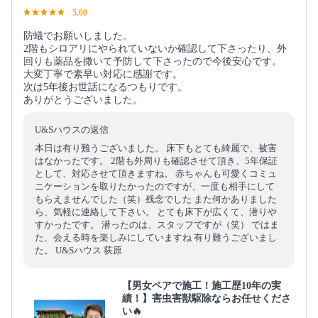
5.00
防蟻でお願いしました。
2階もシロアリにやられていないか確認して下さったり、外
回りも薬品を撒いて予防して下さったので今後安心です。
大変丁寧で素早い対応に感謝です。
次は5年後お世話になるつもりです。
ありがとうございました。
U&Sハウスの返信
本日は有り難うございました。 床下もとても綺麗で、被害
はなかったです。 2階も外周りも確認させて頂き、5年保証
として、対応させて頂きますね。 赤ちゃんも可愛くコミュ
ニケーションを取りたかったのですが、一度も相手にして
もらえませんでした（笑）残念でした また何かありました
ら、気軽に連絡して下さい。 とても床下が広くて、潜りや
すかったです。 潜ったのは、スタッフですが（笑） ではま
た、会える時を楽しみにしていますね 有り難うございまし
た。 U&Sハウス 荻原
【男女ペアで施工！施工歴10年の実
績！】害虫害獣駆除ならお任せくださ
い🔥