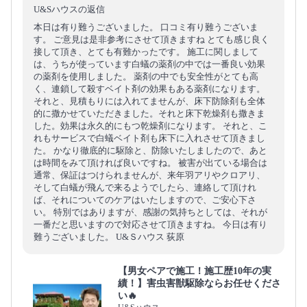
U&Sハウスの返信
本日は有り難うございました。 口コミ有り難うございま
す。 ご意見は是非参考にさせて頂きますね とても感じ良く
接して頂き、とても有難かったです。 施工に関しまして
は、うちが使っています白蟻の薬剤の中では一番良い効果
の薬剤を使用しました。 薬剤の中でも安全性がとても高
く、連鎖して殺すベイト剤の効果もある薬剤になります。
それと、見積もりには入れてませんが、床下防除剤も全体
的に撒かせていただきました。それと床下乾燥剤も撒きま
した。効果は永久的にもつ乾燥剤になります。 それと、こ
れもサービスで白蟻ベイト剤も床下に入れさせて頂きまし
た。 かなり徹底的に駆除と、防除いたしましたので、あと
は時間をみて頂ければ良いですね。 被害が出ている場合は
通常、保証はつけられませんが、来年羽アリやクロアリ、
そして白蟻が飛んで来るようでしたら、連絡して頂けれ
ば、それについてのケアはいたしますので、ご安心下さ
い。 特別ではありますが、感謝の気持ちとしては、それが
一番だと思いますので対応させて頂きますね。 今日は有り
難うございました。 U&Ｓハウス 荻原
【男女ペアで施工！施工歴10年の実
績！】害虫害獣駆除ならお任せくださ
い🔥