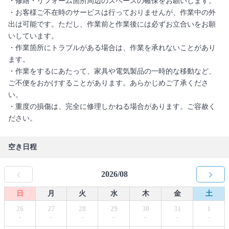
・修繕・リフォーム箇所周辺のスペースの確保をお願いします。
・お客様ご不在時のサービスは行っておりませんが、作業中の外
出は可能です。ただし、作業前と作業後には必ずお立合いをお願
いしています。
・作業箇所にトラブルがある場合は、作業を承れないことがあり
ます。
・作業をするにあたって、家具や電気製品の一時的な移動など、
ご不便をおかけすることがあります。あらかじめご了承くださ
い。
・重度の損傷は、完全に修理しかねる場合があります。ご容赦く
ださい。
空き日程
2026/08
日
月
火
水
木
金
土
26
27
28
29
30
31
1
-
-
-
-
-
-
-