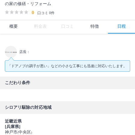
の家の修繕・リフォーム
0
口コミ 0件
概要
料金表
口コミ
特徴
日程
店長：
「ドアノブの調子が悪い」などの小さな工事にも迅速に対応いたします。
こだわり条件
シロアリ駆除の対応地域
近畿近県
[兵庫県]
神戸市
中央区
(
)