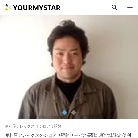
search
menu
便利屋アレックス
｜シロアリ駆除
便利屋アレックスのシロアリ駆除サービス長野北新地域限定|便利