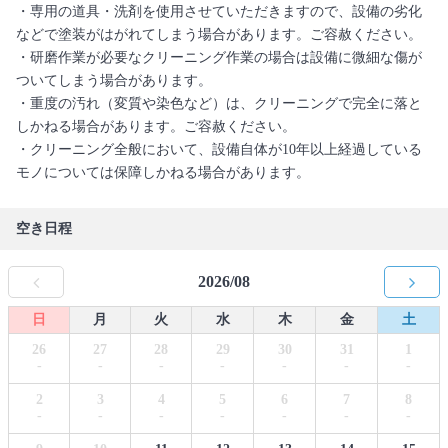
・専用の道具・洗剤を使用させていただきますので、設備の劣化
などで塗装がはがれてしまう場合があります。ご容赦ください。
・研磨作業が必要なクリーニング作業の場合は設備に微細な傷が
ついてしまう場合があります。
・重度の汚れ（変質や染色など）は、クリーニングで完全に落と
しかねる場合があります。ご容赦ください。
・クリーニング全般において、設備自体が10年以上経過している
モノについては保障しかねる場合があります。
空き日程
2026/08
日
月
火
水
木
金
土
26
27
28
29
30
31
1
-
-
-
-
-
-
-
2
3
4
5
6
7
8
-
-
-
-
-
-
-