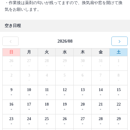
・作業後は薬剤の匂いが残ってますので、換気扇や窓を開けて換
気をお願いします。
空き日程
2026/08
日
月
火
水
木
金
土
26
27
28
29
30
31
1
-
-
-
-
-
-
-
2
3
4
5
6
7
8
-
-
-
-
-
-
-
9
10
11
12
13
14
15
-
-
-
-
-
-
-
16
17
18
19
20
21
22
-
-
-
-
-
-
-
23
24
25
26
27
28
29
-
-
-
-
-
-
-