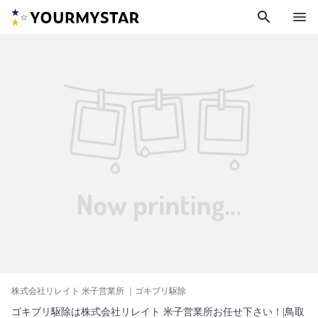
search
menu
株式会社リレイト 米子営業所
｜ゴキブリ駆除
ゴキブリ駆除は株式会社リレイト 米子営業所お任せ下さい！|鳥取