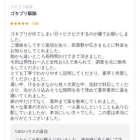
ゴキブリ駆除
ゴキブリ駆除
5.00
ゴキブリが出てしまい日々ビクビクするのが嫌でお願いしま
した。
ご連絡をしてすぐ返信があり、部屋数や広さをもとに料金を
お知らせしてくれました。
朝から遠いところ長時間かけてきて頂きました。
今回は男性お一人と女性お1人で来られて、調査を元に散布
をしてくださいました。
とても丁寧でわかりやすく説明してくださり、素早く作業し
てくださいました。
暑い中、汗をかきながら色々大変な中、笑顔で対応してくだ
さり、虫が入り込みそうな隙間を全て埋めて要所要所に薬を
撒いてくれました。
家の中だけでなく、屋外まで薬を散布してくれました。
色々な業者の方がいるので、一人暮らしということもあり心
配していましたが、本当にいい方々でした。この度は本当に
ありがとうございました。
U&Sハウスの返信
こちらこそ有り難うございました。 終始感じ良く接して頂