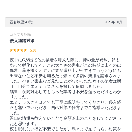
匿名希望(40代)
2025年10月
ゴキブリ駆除
侵入経路対策
5.00
夜中にGが出て他の業者を呼んだ際に、糞の量が異常、卵も
あって孵化してる、この大きさの害虫がこの時期に出るのは
異常、薬を撒くとすぐに糞が盛り上がってきてもうどうにも
出来ないなど不安を煽るだけ煽って多額の費用を請求されま
した。小さい害虫など見たことがなかったためその業者は断
り、自分でエミテラスさんを探して依頼しました。
結果、夜間対応してもらった業者は不安を煽っただけとわか
りました。
エミテラスさんはとても丁寧に説明をしてくださり、侵入経
路も塞いでいただき、自己対策の仕方までご指導いただきま
した。
沢山の情報も教えていただき金額以上のことをしてくださっ
たと思います。
夜も眠れないほど不安でしたが、隅々まで見てもらい対策を