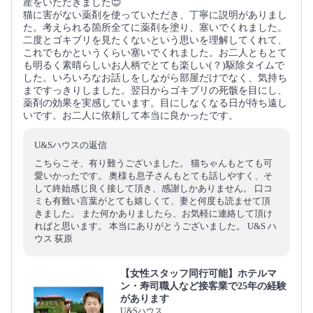
産をいただきました😊
猫に害がない薬剤を使っていただき、丁寧に説明がありまし
た。考えられる箇所全てに薬剤を塗り、塞いでくれました。
二度とゴキブリを見たくないという思いを理解してくれて、
これでもかというくらい塞いでくれました。お二人ともとて
も明るく素晴らしいお人柄でとても楽しい(？)駆除タイムで
した。いろいろなお話しをしながら部屋だけでなく、気持ち
まですっきりしました。翌日からゴキブリの死骸を目にし、
薬剤の効果を実感しています。目にしなくなる日が待ち遠し
いです。お二人に依頼して本当に良かったです。
U&Sハウスの返信
こちらこそ、有り難うございました。 猫ちゃんもとても可
愛いかったです。 奥様も息子さんもとても話しやすく、そ
して終始感じ良く接して頂き、感謝しかありません。 口コ
ミも有難い言葉がとても嬉しくて、妻と何度も読ませて頂
きました。 また何かありましたら、お気軽に連絡して頂け
ればと思います。 本当にありがとうございました。 U&S ハ
ウス 荻原
【女性スタッフ同行可能】ホテルマ
ン・寿司職人など接客業で25年の経験
があります
U&Sハウス