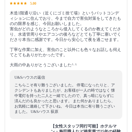
5.00
木造1階通り沿い（近くにゴミ捨て場）というバットコンデ
ィションに住んでおり、今まで自力で害虫対策をしてきたも
のの限界を感じ、今回お願いしました。
害虫がどのようなところから侵入してくるのか教えてくださ
り、水道管周りやエアコンの後ろなどとても丁寧に塞いでく
ださり本当に感謝です。今日から安心して夜を過ごせます。
丁寧な作業に加え、害虫のこと以外にも色々なお話しも伺え
てとてもありがたかったです。
大雨の中ありがとうございました^ ^
U&Sハウスの返信
こちらこそ有り難うございました。 停電になったりと、ア
クシデントもありましたが、お客様が一人の時ではなく 懐
中電灯を持った二人と一緒でしたので、真っ暗にならずに
済んだのも良かったと思います。 また何かありましたら、
お気軽に連絡して下さいね。 今日は本当に有り難うござい
ました。 U&Sハウス 荻原
【女性スタッフ同行可能】ホテルマ
ン・寿司職人など接客業で25年の経験