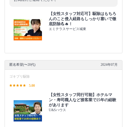
【女性スタッフ対応可】駆除はもちろ
んのこと侵入経路もしっかり塞いで徹
底防除💪🔥！
エミテラスサービス城東
匿名希望(〜20代)
2024年07月
ゴキブリ駆除
5.00
【女性スタッフ同行可能】ホテルマ
ン・寿司職人など接客業で25年の経験
があります
U&Sハウス