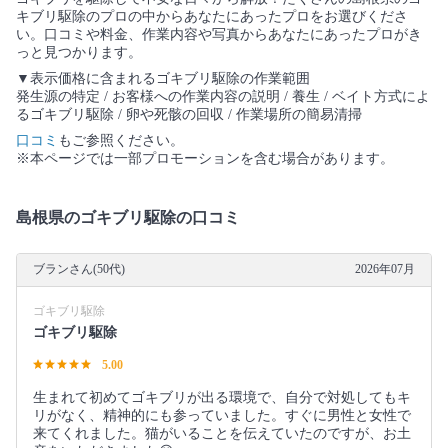
キブリ駆除のプロの中からあなたにあったプロをお選びくださ
い。口コミや料金、作業内容や写真からあなたにあったプロがき
っと見つかります。
▼表示価格に含まれるゴキブリ駆除の作業範囲
発生源の特定 / お客様への作業内容の説明 / 養生 / ベイト方式によ
るゴキブリ駆除 / 卵や死骸の回収 / 作業場所の簡易清掃
口コミ
もご参照ください。
※本ページでは一部プロモーションを含む場合があります。
島根県のゴキブリ駆除の口コミ
ブランさん(50代)
2026年07月
ゴキブリ駆除
ゴキブリ駆除
5.00
生まれて初めてゴキブリが出る環境で、自分で対処してもキ
リがなく、精神的にも参っていました。すぐに男性と女性で
来てくれました。猫がいることを伝えていたのですが、お土