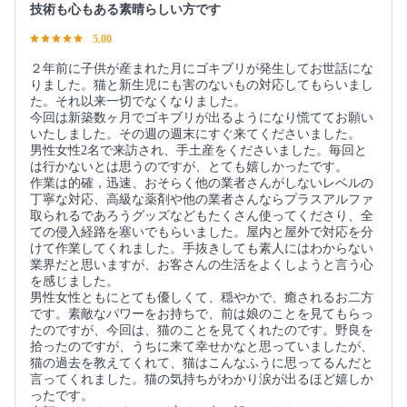
技術も心もある素晴らしい方です
5.00
２年前に子供が産まれた月にゴキブリが発生してお世話にな
りました。猫と新生児にも害のないもの対応してもらいまし
た。それ以来一切でなくなりました。
今回は新築数ヶ月でゴキブリが出るようになり慌ててお願い
いたしました。その週の週末にすぐ来てくださいました。
男性女性2名で来訪され、手土産をくださいました。毎回と
は行かないとは思うのですが、とても嬉しかったです。
作業は的確，迅速、おそらく他の業者さんがしないレベルの
丁寧な対応、高級な薬剤や他の業者さんならプラスアルファ
取られるであろうグッズなどもたくさん使ってくださり、全
ての侵入経路を塞いでもらいました。屋内と屋外で対応を分
けて作業してくれました。手抜きしても素人にはわからない
業界だと思いますが、お客さんの生活をよくしようと言う心
を感じました。
男性女性ともにとても優しくて、穏やかで、癒されるお二方
です。素敵なパワーをお持ちで、前は娘のことを見てもらっ
たのですが、今回は、猫のことを見てくれたのです。野良を
拾ったのですが、うちに来て幸せかなと思っていましたが、
猫の過去を教えてくれて、猫はこんなふうに思ってるんだと
言ってくれました。猫の気持ちがわかり涙が出るほど嬉しか
ったです。