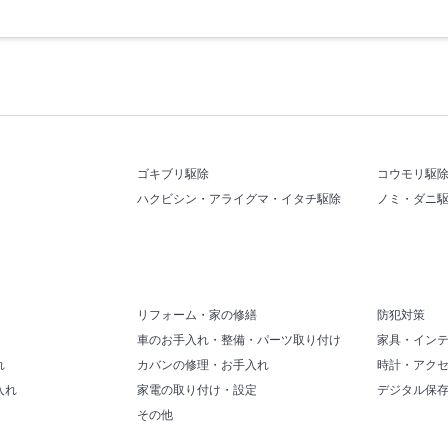
ゴキブリ駆除
コウモリ駆
ハクビシン・アライグマ・イタチ駆除
ノミ・ダニ
リフォーム・家の修繕
防犯対策
車のお手入れ・整備・パーツ取り付け
家具・イン
れ
カバンの修理・お手入れ
時計・アク
入れ
家電の取り付け・設定
デジタル保
その他