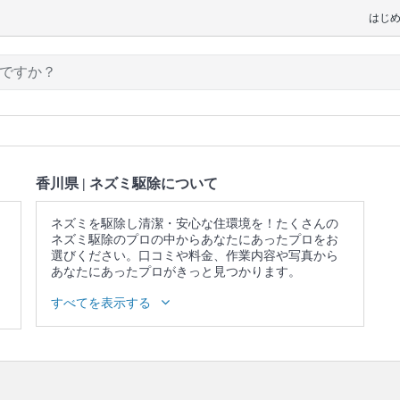
はじ
香川県 | ネズミ駆除について
ネズミを駆除し清潔・安心な住環境を！たくさんの
ネズミ駆除のプロの中からあなたにあったプロをお
選びください。口コミや料金、作業内容や写真から
あなたにあったプロがきっと見つかります。
▼表示価格に含まれるネズミ駆除の作業範囲
すべてを表示する
生息調査 / 毒餌・トラップ設置 / トラップの回収 / フ
ンの清掃・消毒 / 薬剤・忌避剤の散布 / 再訪時に駆除
状況の点検と報告
口コミ
もご参照ください。
※本ページでは一部プロモーションを含む場合があ