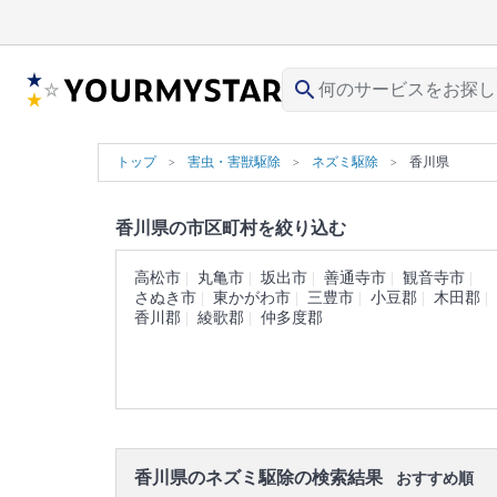
search
トップ
害虫・害獣駆除
ネズミ駆除
香川県
香川県の市区町村を絞り込む
高松市
丸亀市
坂出市
善通寺市
観音寺市
さぬき市
東かがわ市
三豊市
小豆郡
木田郡
香川郡
綾歌郡
仲多度郡
香川県のネズミ駆除の検索結果
おすすめ順