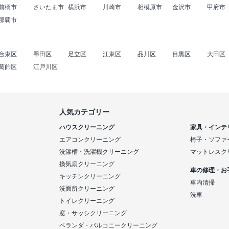
前橋市
さいたま市
横浜市
川崎市
相模原市
金沢市
甲府市
那覇市
台東区
墨田区
足立区
江東区
品川区
目黒区
大田区
葛飾区
江戸川区
人気カテゴリー
ハウスクリーニング
家具・インテ
エアコンクリーニング
椅子・ソファ
洗濯槽・洗濯機クリーニング
マットレスク
換気扇クリーニング
車の修理・お
キッチンクリーニング
車内清掃
洗面所クリーニング
洗車
トイレクリーニング
窓・サッシクリーニング
ベランダ・バルコニークリーニング