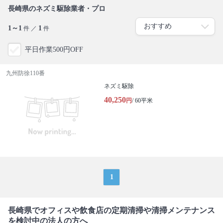
長崎県のネズミ駆除業者・プロ
1～1
1
件 ／
件
平日作業500円OFF
九州防徐110番
ネズミ駆除
40,250
円
/ 60平米
1
長崎県でオフィスや飲食店の定期清掃や清掃メンテナンス
を検討中の法人の方へ