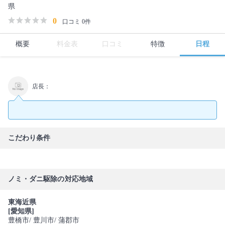
県
0
口コミ 0件
概要
料金表
口コミ
特徴
日程
店長：
こだわり条件
ノミ・ダニ駆除の対応地域
東海近県
[愛知県]
豊橋市
/ 豊川市
/ 蒲郡市