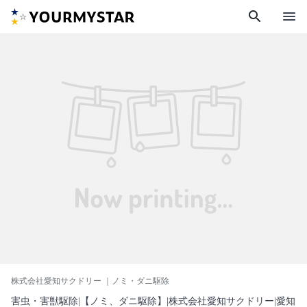
search
menu
株式会社愛知サクドリー
｜ノミ・ダニ駆除
害虫・害獣駆除|【ノミ、ダニ駆除】|株式会社愛知サクドリー|愛知