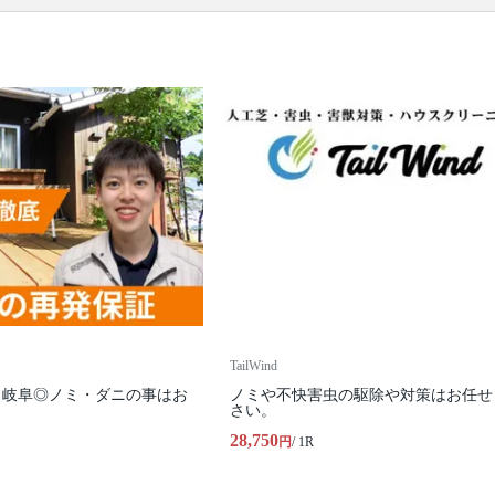
TailWind
・岐阜◎ノミ・ダニの事はお
ノミや不快害虫の駆除や対策はお任せ
！
さい。
28,750
円
/ 1R