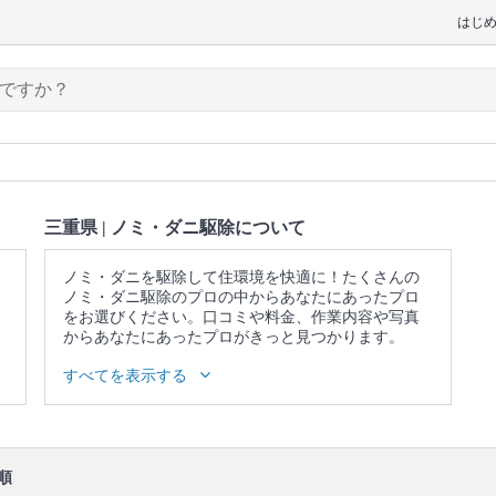
はじ
三重県 | ノミ・ダニ駆除について
ノミ・ダニを駆除して住環境を快適に！たくさんの
ノミ・ダニ駆除のプロの中からあなたにあったプロ
をお選びください。口コミや料金、作業内容や写真
からあなたにあったプロがきっと見つかります。
▼表示価格に含まれるノミ・ダニ駆除の作業範囲
すべてを表示する
作業内容の事前説明 / 被害調査 / 養生 / 薬剤の塗布・
散布 / 作業後の簡易清掃
口コミ
もご参照ください。
※本ページでは一部プロモーションを含む場合があ
順
ります。