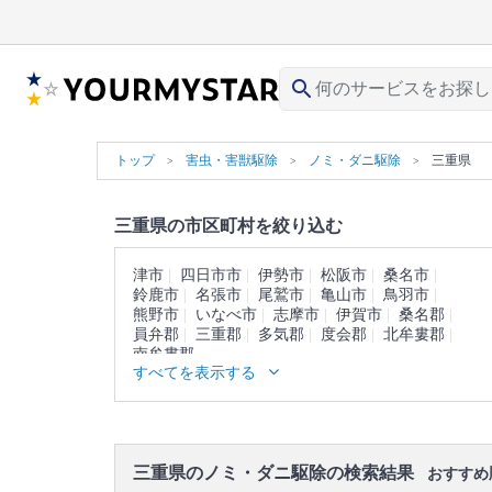
search
トップ
害虫・害獣駆除
ノミ・ダニ駆除
三重県
三重県の市区町村を絞り込む
津市
四日市市
伊勢市
松阪市
桑名市
鈴鹿市
名張市
尾鷲市
亀山市
鳥羽市
熊野市
いなべ市
志摩市
伊賀市
桑名郡
員弁郡
三重郡
多気郡
度会郡
北牟婁郡
南牟婁郡
すべてを表示する
三重県のノミ・ダニ駆除の検索結果
おすすめ