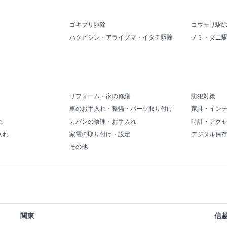
ゴキブリ駆除
コウモリ駆
ハクビシン・アライグマ・イタチ駆除
ノミ・ダニ
リフォーム・家の修繕
防犯対策
車のお手入れ・整備・パーツ取り付け
家具・イン
れ
カバンの修理・お手入れ
時計・アク
入れ
家電の取り付け・設定
デジタル保
その他
関東
信