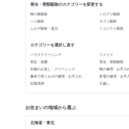
害虫・害獣駆除のカテゴリーを変更する
蜂の巣駆除
シロアリ駆除
ハト駆除
ネズミ駆除
ムカデ駆除・退治
トコジラミ駆除
カテゴリーを選択し直す
ハウスクリーニング
リメイク
剪定・造園
害虫・害獣駆除
衣服のお直し・クリーニング
靴の修理・お手入
趣味で使うものの修理・お手入れ
家電の修理・お手
定期清掃
引越し
お住まいの地域から選ぶ
北海道・東北