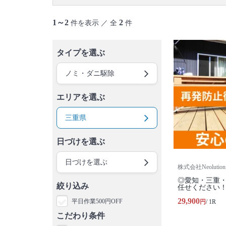
1～2
2
件を表示 ／ 全
件
タイプを選ぶ
ノミ・ダニ駆除
エリアを選ぶ
三重県
日づけを選ぶ
日づけを選ぶ
株式会社Neolution
◎愛知・三重
絞り込み
任せください
29,900
平日作業500円OFF
円
/ 1R
こだわり条件