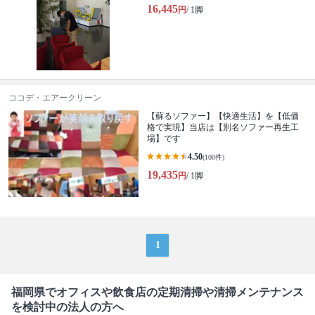
16,445
円
/ 1脚
ココデ・エアークリーン
【蘇るソファー】【快適生活】を【低価
格で実現】当店は【別名ソファー再生工
場】です
4.50
(100件)
19,435
円
/ 1脚
1
福岡県でオフィスや飲食店の定期清掃や清掃メンテナンス
を検討中の法人の方へ