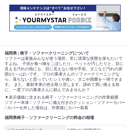
福岡県 | 椅子・ソファークリーニングについて
ソファーは家族みんなが使う場所。常に清潔な状態を保ちたいで
すよね。 子供が食べ物をこぼしたり、ペットが汚したりと、目に
見える汚れの他にも、目に見えない埃や手垢、ダニなど汚れの原
因がいっぱいです。 プロの業者さんのソファークリーニングな
ら、落ちないと思っていたシミや臭い、ダニや雑菌を一掃できま
す。 また、素材本来の色を取り戻します。諦めて買い換える前
に、一度プロの業者さんに頼んでみませんか？
▼表示価格に含まれる椅子・ソファークリーニングの作業範囲
ソファー本体 / ソファーに備え付きのクッション / ソファーカバー
/ カバーを外した場合は、作業後にカバー装着
福岡県椅子・ソファークリーニングの料金の相場
ソファークリーニング
8,000〜11,000円(税込)