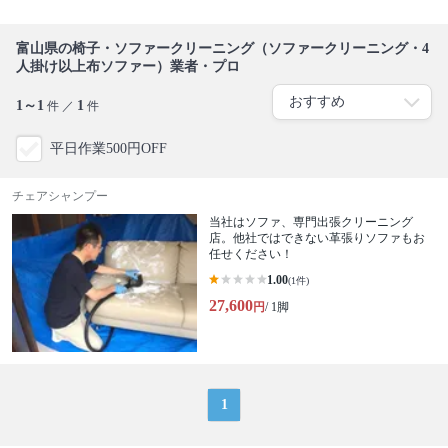
富山県の椅子・ソファークリーニング（ソファークリーニング・4
人掛け以上布ソファー）業者・プロ
1～1
1
件 ／
件
平日作業500円OFF
チェアシャンプー
当社はソファ、専門出張クリーニング
店。他社ではできない革張りソファもお
任せください！
1.00
(1件)
27,600
円
/ 1脚
1