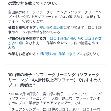
の選び方を教えてください。
富山県の椅子・ソファークリーニング（ソファークリーニン
グ・4人掛け以上布ソファー）のプロの選び方は、重視する
ポイントで変わります。
価格を重視する方
：
安い順
や
高い順
に並び替えて、口コミ評
価やページ内の情報を比べてみる
作業の品質を重視する方
：
口コミ評価が高い順
や
口コミ件数
が多い順
に並び替えて、作業料金やページ内の情報を比べて
みる
作業をお急ぎの方
：
1週間以内に作業できる
プロを絞り込む
富山県の椅子・ソファークリーニング（ソファーク
リーニング・4人掛け以上布ソファー）でおすすめの
プロ・業者は？
2026年08月08日現在、富山県の椅子・ソファークリーニング
（ソファークリーニング・4人掛け以上布ソファー）でおす
すめのプロ・業者は「
チェアシャンプー
」です。
「
チェアシャンプー
」には
1件
の口コミがあり、口コミ平均