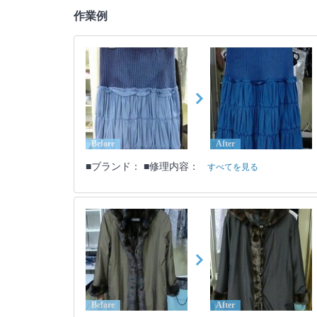
作業例
Before
After
■ブランド： ■修理内容：
すべてを見る
Before
After