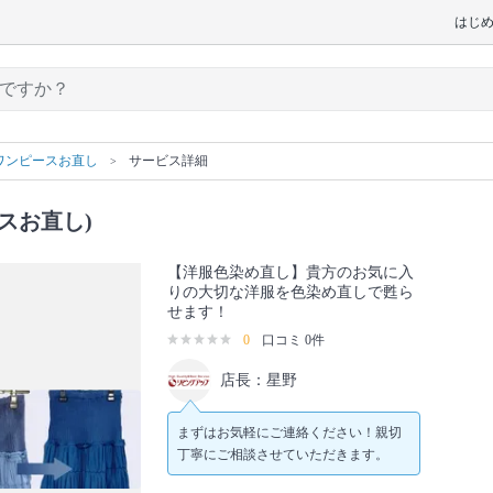
はじ
ワンピースお直し
サービス詳細
スお直し)
【洋服色染め直し】貴方のお気に入
りの大切な洋服を色染め直しで甦ら
せます！
0
口コミ 0件
店長：星野
まずはお気軽にご連絡ください！親切
丁寧にご相談させていただきます。