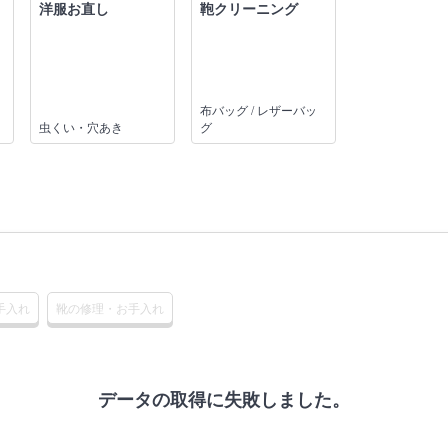
洋服お直し
鞄クリーニング
布バッグ / レザーバッ
虫くい・穴あき
グ
手入れ
靴の修理・お手入れ
データの取得に失敗しました。