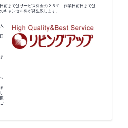
2日前まではサービス料金の２５％ 作業日前日までは
のキャンセル料が発生致します。
入
日
ま
っ
ま
し
復
ご