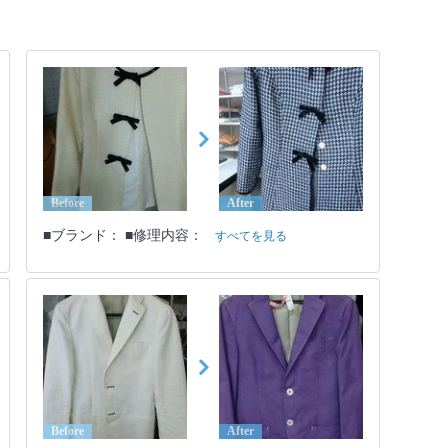
Before
After
■ブランド： ■修理内容：
すべてを見る
Before
After