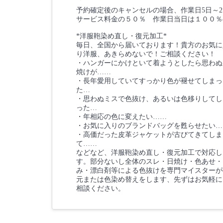
予約確定後のキャンセルの場合、作業日5日～
サービス料金の５０％ 作業日当日は１００％
*洋服鞄染め直し・復元加工*
毎日、全国から届いております！貴方のお気に
り洋服、あきらめないで！ご相談ください！
・ハンガーにかけといて着ようとしたら思わぬ
焼けが……
・長年愛用していてすっかり色が褪せてしまっ
た…
・思わぬミスで色抜け、あるいは色移りしてし
った…
・年相応の色に変えたい……
・お気に入りのブランドバッグを甦らせたい…
・高価だった皮革ジャケットが古びてきてしま
て……
などなど、洋服鞄染め直し・復元加工で対応し
す。部分ないし全体のスレ・日焼け・色あせ・
み・漂白剤等による色抜けを専門マイスターが
元または色染め替えをします、先ずはお気軽に
相談ください。