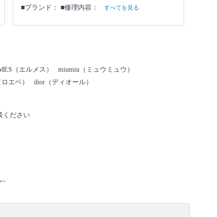
■ブランド： ■修理内容：
すべてを見る
RMES（エルメス）
miumiu（ミュウミュウ）
（ロエベ）
dior（ディオール）
談ください
ん。