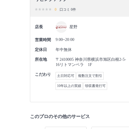
0
口コミ 0件
店長
星野
9:00~20:00
営業時間
定休日
年中無休
所在地
〒2410005 神奈川県横浜市旭区白根2-5-
16リトマンベラ 1F
こだわり
土日対応可
複数注文で割引
10年以上の実績
領収書発行可
このプロのその他のサービス