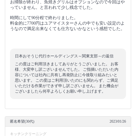
お掃除が終わり、魚焼きグリルはオプションなので今回はや
っていません。と言われて少し残念でした。
時間にして90分程で終わりました。
料金的に7700円はユアマイスターさんの中でも安い設定のよ
うなので満足出来なくても仕方ないかなという感想でした。
日本おそうじ代行ホールディングス～関東支部～の返信
この度はご利用頂きましてありがとうございました。 お客
様、大変申し訳ございませんでした。 ご指摘いただいた内
容については社内に共有し再発防止に今後取り組みたいと
思います。 この度はご利用頂いたのにも関わらず、ご満足
いただける作業ができず申し訳ございません。 また機会が
ございましたら何卒よろしくお願い申し上げます。
匿名希望(30代)
2023/01/26
キッチンクリーニング