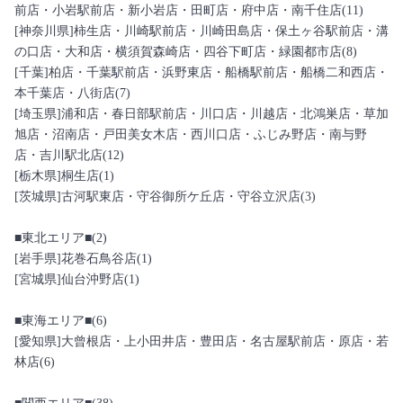
前店・小岩駅前店・新小岩店・田町店・府中店・南千住店(11)
[神奈川県]柿生店・川崎駅前店・川崎田島店・保土ヶ谷駅前店・溝
の口店・大和店・横須賀森崎店・四谷下町店・緑園都市店(8)
[千葉]柏店・千葉駅前店・浜野東店・船橋駅前店・船橋二和西店・
本千葉店・八街店(7)
[埼玉県]浦和店・春日部駅前店・川口店・川越店・北鴻巣店・草加
旭店・沼南店・戸田美女木店・西川口店・ふじみ野店・南与野
店・吉川駅北店(12)
[栃木県]桐生店(1)
[茨城県]古河駅東店・守谷御所ケ丘店・守谷立沢店(3)
■東北エリア■(2)
[岩手県]花巻石鳥谷店(1)
[宮城県]仙台沖野店(1)
■東海エリア■(6)
[愛知県]大曾根店・上小田井店・豊田店・名古屋駅前店・原店・若
林店(6)