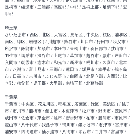
浦市 / 秦野市 / 厚木市 / 大和市 / 伊勢原市 / 海老名市 / 座間市 / 南
足柄市 / 綾瀬市 / 三浦郡 / 高座郡 / 中郡 / 足柄上郡 / 足柄下郡 / 愛
甲郡
埼玉県
さいたま市 ( 西区 , 北区 , 大宮区 , 見沼区 , 中央区 , 桜区 , 浦和区 ,
南区 , 緑区 , 岩槻区 ) / 川越市 / 熊谷市 / 川口市 / 行田市 / 秩父市 /
所沢市 / 飯能市 / 加須市 / 本庄市 / 東松山市 / 春日部市 / 狭山市 /
羽生市 / 鴻巣市 / 深谷市 / 上尾市 / 草加市 / 越谷市 / 蕨市 / 戸田市 /
入間市 / 朝霞市 / 志木市 / 和光市 / 新座市 / 桶川市 / 久喜市 / 北本
市 / 八潮市 / 富士見市 / 三郷市 / 蓮田市 / 坂戸市 / 幸手市 / 鶴ヶ島
市 / 日高市 / 吉川市 / ふじみ野市 / 白岡市 / 北足立郡 / 入間郡 / 比
企郡 / 秩父郡 / 児玉郡 / 大里郡 / 南埼玉郡 / 北葛飾郡
千葉県
千葉市 ( 中央区 , 花見川区 , 稲毛区 , 若葉区 , 緑区 , 美浜区 ) / 銚子
市 / 市川市 / 船橋市 / 館山市 / 木更津市 / 松戸市 / 野田市 / 茂原市 /
成田市 / 佐倉市 / 東金市 / 旭市 / 習志野市 / 柏市 / 勝浦市 / 市原市 /
流山市 / 八千代市 / 我孫子市 / 鴨川市 / 鎌ヶ谷市 / 君津市 / 富津市 /
浦安市 / 四街道市 / 袖ヶ浦市 / 八街市 / 印西市 / 白井市 / 富里市 /