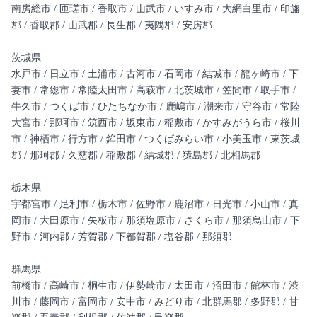
南房総市 / 匝瑳市 / 香取市 / 山武市 / いすみ市 / 大網白里市 / 印旛
郡 / 香取郡 / 山武郡 / 長生郡 / 夷隅郡 / 安房郡
茨城県
水戸市 / 日立市 / 土浦市 / 古河市 / 石岡市 / 結城市 / 龍ヶ崎市 / 下
妻市 / 常総市 / 常陸太田市 / 高萩市 / 北茨城市 / 笠間市 / 取手市 /
牛久市 / つくば市 / ひたちなか市 / 鹿嶋市 / 潮来市 / 守谷市 / 常陸
大宮市 / 那珂市 / 筑西市 / 坂東市 / 稲敷市 / かすみがうら市 / 桜川
市 / 神栖市 / 行方市 / 鉾田市 / つくばみらい市 / 小美玉市 / 東茨城
郡 / 那珂郡 / 久慈郡 / 稲敷郡 / 結城郡 / 猿島郡 / 北相馬郡
栃木県
宇都宮市 / 足利市 / 栃木市 / 佐野市 / 鹿沼市 / 日光市 / 小山市 / 真
岡市 / 大田原市 / 矢板市 / 那須塩原市 / さくら市 / 那須烏山市 / 下
野市 / 河内郡 / 芳賀郡 / 下都賀郡 / 塩谷郡 / 那須郡
群馬県
前橋市 / 高崎市 / 桐生市 / 伊勢崎市 / 太田市 / 沼田市 / 館林市 / 渋
川市 / 藤岡市 / 富岡市 / 安中市 / みどり市 / 北群馬郡 / 多野郡 / 甘