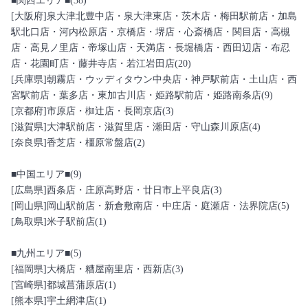
■関西エリア■(38)
[大阪府]泉大津北豊中店・泉大津東店・茨木店・梅田駅前店・加島
駅北口店・河内松原店・京橋店・堺店・心斎橋店・関目店・高槻
店・高見ノ里店・帝塚山店・天満店・長堀橋店・西田辺店・布忍
店・花園町店・藤井寺店・若江岩田店(20)
[兵庫県]朝霧店・ウッディタウン中央店・神戸駅前店・土山店・西
宮駅前店・葉多店・東加古川店・姫路駅前店・姫路南条店(9)
[京都府]市原店・椥辻店・長岡京店(3)
[滋賀県]大津駅前店・滋賀里店・瀬田店・守山森川原店(4)
[奈良県]香芝店・橿原常盤店(2)
■中国エリア■(9)
[広島県]西条店・庄原高野店・廿日市上平良店(3)
[岡山県]岡山駅前店・新倉敷南店・中庄店・庭瀬店・法界院店(5)
[鳥取県]米子駅前店(1)
■九州エリア■(5)
[福岡県]大橋店・糟屋南里店・西新店(3)
[宮崎県]都城菖蒲原店(1)
[熊本県]宇土網津店(1)