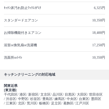
ｷｯﾁﾝ床汚れ防止ﾜｯｸｽがけ
6,325円
スタンダードエアコン
10,350円
お掃除機能付きエアコン
18,400円
浴室or換気扇or洗濯機
17,250円
洗面所orﾄｲﾚ
10,350円
キッチンクリーニングの対応地域
関東近県
[東京都]
千代田区
/ 港区
/ 新宿区
/ 文京区
/ 品川区
/ 目黒区
/ 大田区
/ 世田谷区
/ 渋谷区
/ 中野区
/ 杉並区
/ 豊島区
/ 練馬区
/ 中央区
/ 台東区
/ 墨田区
/ 江東区
/ 北区
/ 荒川区
/ 板橋区
/ 足立区
/ 葛飾区
/ 江戸川区