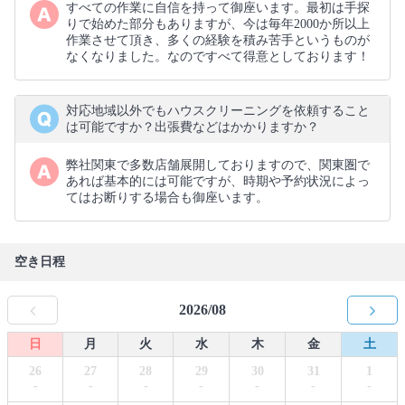
すべての作業に自信を持って御座います。最初は手探
りで始めた部分もありますが、今は毎年2000か所以上
作業させて頂き、多くの経験を積み苦手というものが
なくなりました。なのですべて得意としております！
対応地域以外でもハウスクリーニングを依頼すること
は可能ですか？出張費などはかかりますか？
弊社関東で多数店舗展開しておりますので、関東圏で
あれば基本的には可能ですが、時期や予約状況によっ
てはお断りする場合も御座います。
空き日程
2026/08
日
月
火
水
木
金
土
26
27
28
29
30
31
1
-
-
-
-
-
-
-