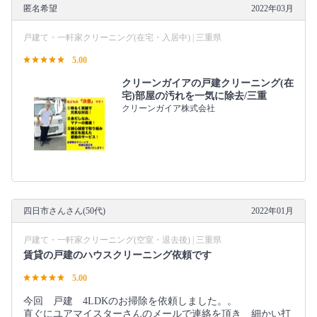
匿名希望
2022年03月
戸建て・一軒家クリーニング(在宅・入居中) | 三重県
5.00
クリーンガイアの戸建クリーニング(在
宅)部屋の汚れを一気に除去/三重
クリーンガイア株式会社
四日市さんさん(50代)
2022年01月
戸建て・一軒家クリーニング(空室・退去後) | 三重県
賃貸の戸建のハウスクリーニング依頼です
5.00
今回 戸建 4LDKのお掃除を依頼しました。。
直ぐにユアマイスターさんのメールで連絡を頂き 細かい打