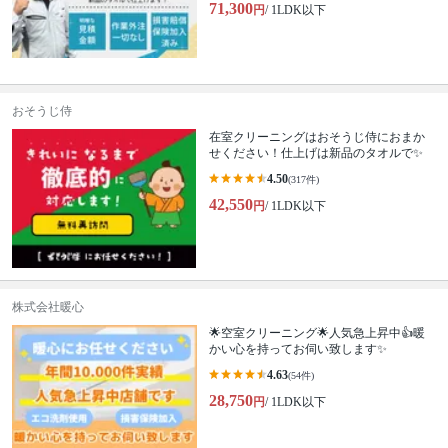
71,300
円
/ 1LDK以下
おそうじ侍
在室クリーニングはおそうじ侍におまか
せください！仕上げは新品のタオルで✨
4.50
(317件)
42,550
円
/ 1LDK以下
株式会社暖心
🌟空室クリーニング🌟人気急上昇中👍暖
かい心を持ってお伺い致します✨
4.63
(54件)
28,750
円
/ 1LDK以下