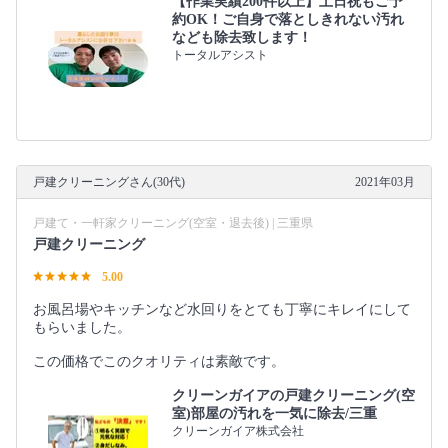
【作業実績200件以上】土日祝もご予
約OK！ご自身で落としきれない汚れ
なども除去致します！
トータルアシスト
戸建クリーニングさん(30代)
2021年03月
戸建て・一軒家クリーニング(空室・退去後) | 三重県
戸建クリーニング
5.00
お風呂場やキッチンなど水回りをとても丁寧にキレイにして
もらいました。
この価格でこのクオリティは素敵です。
クリーンガイアの戸建クリーニング(空
室)部屋の汚れを一気に除去/三重
クリーンガイア株式会社