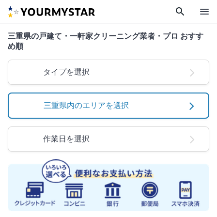
search
menu
三重県の戸建て・一軒家クリーニング業者・プロ おすす
め順
タイプを選択
三重県内のエリアを選択
作業日を選択