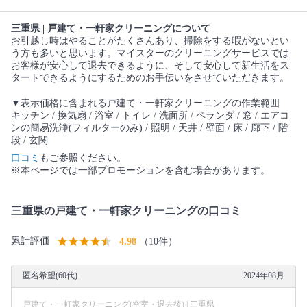
三重県 | 戸建て・一軒家クリーニングについて
お引越し時はやることがたくさんあり、掃除をする暇がないとい
う方も多いと思います。マイスターのクリーニングサービスでは
お客様が安心して退去できるように、そして安心して新生活をス
タートできるようにするためのお手伝いをさせていただきます。
▼表示価格に含まれる戸建て・一軒家クリーニングの作業範囲
キッチン / 換気扇 / 浴室 / トイレ / 洗面所 / ベランダ / 窓 / エアコ
ンの簡易洗浄(フィルターのみ) / 照明 / 天井 / 壁面 / 床 / 廊下 / 階
段 / 玄関
口コミ
もご参照ください。
※本ページでは一部プロモーションを含む場合があります。
三重県の戸建て・一軒家クリーニングの口コミ
累計評価
4.98
（10件）
匿名希望(60代)
2024年08月
戸建て・一軒家クリーニング(空室・退去後) | 三重県