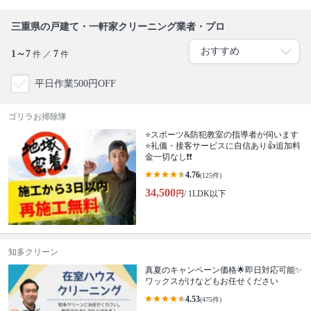
三重県の戸建て・一軒家クリーニング業者・プロ
1～7
7
件 ／
件
平日作業500円OFF
ゴリラお掃除隊
⭐スポーツ&防犯教室の指導者が伺います
⭐礼儀・接客サービスに自信あり👍追加料
金一切なし❗️❗️
4.76
(125件)
34,500
円
/ 1LDK以下
知多クリーン
真夏のキャンペーン価格🌟即日対応可能✨
ワックスがけなどもお任せください
4.53
(475件)