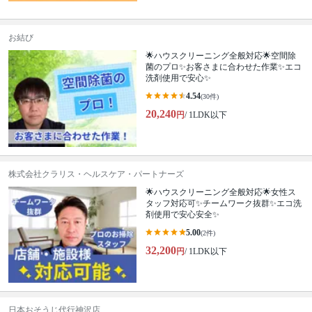
お結び
🌟ハウスクリーニング全般対応🌟空間除
菌のプロ✨お客さまに合わせた作業✨エコ
洗剤使用で安心✨
4.54
(30件)
20,240
円
/ 1LDK以下
株式会社クラリス・ヘルスケア・パートナーズ
🌟ハウスクリーニング全般対応🌟女性ス
タッフ対応可✨チームワーク抜群✨エコ洗
剤使用で安心安全✨
5.00
(2件)
32,200
円
/ 1LDK以下
日本おそうじ代行神沢店