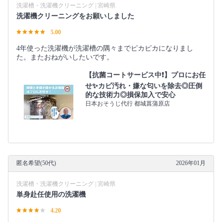
洗濯槽・洗濯機クリーニング | 宮崎県
洗濯機クリーニングをお願いしました
5.00
4年使った洗濯機が洗濯槽の隅々までピカピカになりまし
た。またおねがいしたいです。
【抗菌コートサービス中❗】プロにお任
せ✨カビ汚れ・嫌な匂いを除去◎圧倒
的な技術力◎損保加入で安心
日本おそうじ代行 都城菖蒲原店
匿名希望(50代)
2026年01月
洗濯槽・洗濯機クリーニング | 宮崎県
単身赴任使用の洗濯機
4.20