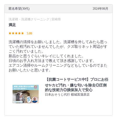
匿名希望(30代)
2024年06月
洗濯槽・洗濯機クリーニング | 宮崎県
満足
5.00
洗濯機の清掃をお願いしました。洗濯槽を外してみたら思っ
ていた程汚れていませんでしたが、クズ取りネット周辺がす
ごく汚れていました。
新品かと思うぐらいキレイにしてくれました。
日頃のお手入れ方法まで教えて頂き感謝しています。
エアコン清掃やルームクリーニングなどもしているのでまた
お願いしたいと思います。
【抗菌コートサービス中❗】プロにお任
せ✨カビ汚れ・嫌な匂いを除去◎圧倒
的な技術力◎損保加入で安心
日本おそうじ代行 都城菖蒲原店