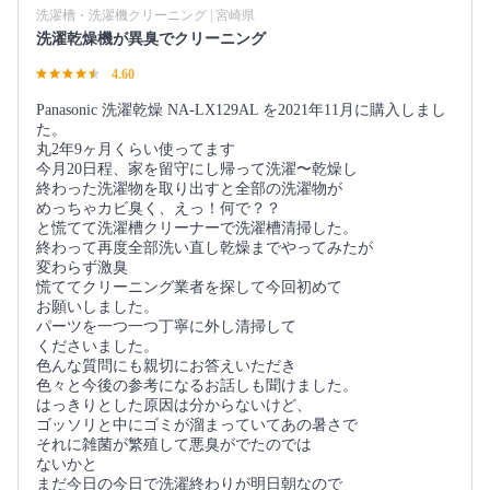
洗濯槽・洗濯機クリーニング | 宮崎県
洗濯乾燥機が異臭でクリーニング
4.60
Panasonic 洗濯乾燥 NA-LX129AL を2021年11月に購入しまし
た。
丸2年9ヶ月くらい使ってます
今月20日程、家を留守にし帰って洗濯〜乾燥し
終わった洗濯物を取り出すと全部の洗濯物が
めっちゃカビ臭く、えっ！何で？？
と慌てて洗濯槽クリーナーで洗濯槽清掃した。
終わって再度全部洗い直し乾燥までやってみたが
変わらず激臭
慌ててクリーニング業者を探して今回初めて
お願いしました。
パーツを一つ一つ丁寧に外し清掃して
くださいました。
色んな質問にも親切にお答えいただき
色々と今後の参考になるお話しも聞けました。
はっきりとした原因は分からないけど、
ゴッソリと中にゴミが溜まっていてあの暑さで
それに雑菌が繁殖して悪臭がでたのでは
ないかと
まだ今日の今日で洗濯終わりが明日朝なので