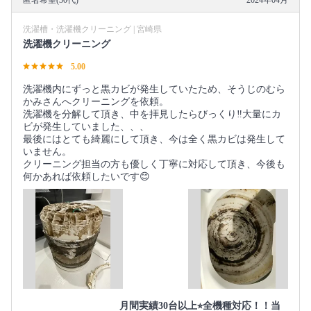
匿名希望(30代)
2024年04月
洗濯槽・洗濯機クリーニング | 宮崎県
洗濯機クリーニング
5.00
洗濯機内にずっと黒カビが発生していたため、そうじのむら
かみさんへクリーニングを依頼。
洗濯機を分解して頂き、中を拝見したらびっくり‼️大量にカ
ビが発生していました、、、
最後にはとても綺麗にして頂き、今は全く黒カビは発生して
いません。
クリーニング担当の方も優しく丁寧に対応して頂き、今後も
何かあれば依頼したいです😊
月間実績30台以上⭐︎全機種対応！！当