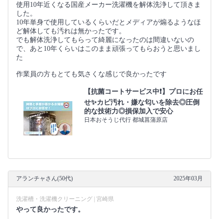
使用10年近くなる国産メーカー洗濯機を解体洗浄して頂きま
した。
10年単身で使用しているくらいだとメディアが煽るようなほ
ど解体しても汚れは無かったです。
でも解体洗浄してもらって綺麗になったのは間違いないの
で、あと10年くらいはこのまま頑張ってもらおうと思いまし
た
作業員の方もとても気さくな感じで良かったです
【抗菌コートサービス中❗】プロにお任
せ✨カビ汚れ・嫌な匂いを除去◎圧倒
的な技術力◎損保加入で安心
日本おそうじ代行 都城菖蒲原店
アランチャさん(50代)
2025年03月
洗濯槽・洗濯機クリーニング | 宮崎県
やって良かったです。