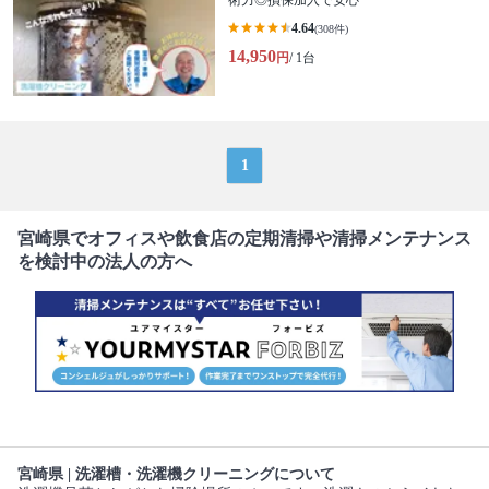
術力◎損保加入で安心
4.64
(308件)
14,950
円
/ 1台
1
宮崎県でオフィスや飲食店の定期清掃や清掃メンテナンス
を検討中の法人の方へ
宮崎県 | 洗濯槽・洗濯機クリーニングについて