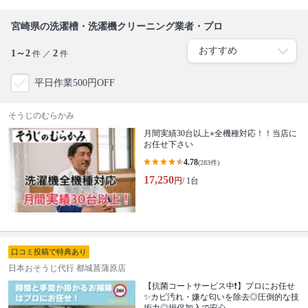
宮崎県の洗濯槽・洗濯機クリーニング業者・プロ
1～2
2
件 ／
件
平日作業500円OFF
そうじのむらかみ
月間実績30台以上⭐︎全機種対応！！当店に
お任せ下さい
4.78
(283件)
17,250
円
/ 1台
口コミ投稿で特典あり
日本おそうじ代行 都城菖蒲原店
【抗菌コートサービス中❗】プロにお任せ
✨カビ汚れ・嫌な匂いを除去◎圧倒的な技