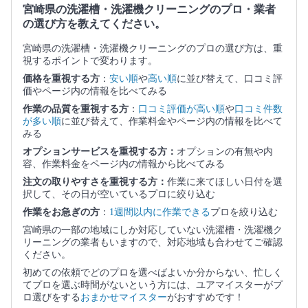
宮崎県の洗濯槽・洗濯機クリーニングのプロ・業者
の選び方を教えてください。
宮崎県の洗濯槽・洗濯機クリーニングのプロの選び方は、重
視するポイントで変わります。
価格を重視する方
：
安い順
や
高い順
に並び替えて、口コミ評
価やページ内の情報を比べてみる
作業の品質を重視する方
：
口コミ評価が高い順
や
口コミ件数
が多い順
に並び替えて、作業料金やページ内の情報を比べて
みる
オプションサービスを重視する方：
オプションの有無や内
容、作業料金をページ内の情報から比べてみる
注文の取りやすさを重視する方：
作業に来てほしい日付を選
択して、その日が空いているプロに絞り込む
作業をお急ぎの方
：
1週間以内に作業できる
プロを絞り込む
宮崎県の一部の地域にしか対応していない洗濯槽・洗濯機ク
リーニングの業者もいますので、対応地域も合わせてご確認
ください。
初めての依頼でどのプロを選べばよいか分からない、忙しく
てプロを選ぶ時間がないという方には、ユアマイスターがプ
ロ選びをする
おまかせマイスター
がおすすめです！