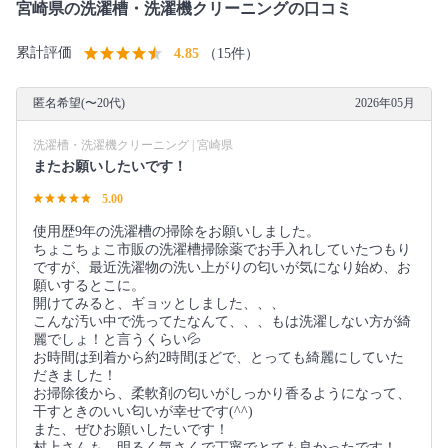
宮崎県の洗濯槽・洗濯機クリーニングの口コミ
累計評価
4.85
（15件）
匿名希望(〜20代)
2026年05月
洗濯槽・洗濯機クリーニング | 宮崎県
またお願いしたいです！
5.00
使用歴9年の洗濯槽の掃除をお願いしました。
ちょこちょこ市販の洗濯槽掃除薬でお手入れしていたつもり
ですが、最近洗濯物の洗い上がりの匂いが気になり始め、お
願いするとこに。
開けてみると、ギョッとしました、、、
こんな汚い中で洗ってたなんて、、、もは洗濯しない方が綺
麗でしょ！と言うくらい💦
お時間は到着から約2時間ほどで、とっても綺麗にしていた
だきました！
お掃除後から、柔軟剤の匂いがしっかり香るようになって、
干すときのいい匂いが幸せです(^^)
また、ぜひお願いしたいです！
村上さんも、明るく気さくで丁寧でとても良かったです！