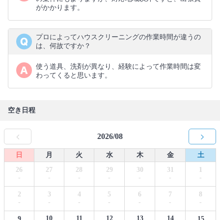
がかかります。
プロによってハウスクリーニングの作業時間が違うの
は、何故ですか？
使う道具、洗剤が異なり、経験によって作業時間は変
わってくると思います。
空き日程
2026/08
日
月
火
水
木
金
土
26
27
28
29
30
31
1
-
-
-
-
-
-
-
2
3
4
5
6
7
8
-
-
-
-
-
-
-
10
11
12
13
14
9
15