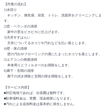
【作業の流れ】
1)水回り
キッチン、換気扇、浴室、トイレ、洗面所をクリーニングしま
す。
2)窓・ベランダの清掃
家中の窓をピカピカに仕上げます。
3)天井すすはらい
天井についてるホコリや汚れなどを払い落とします。
4)壁・床の清掃
壁の汚れやフローリングの溝にたまったホコリを落とします。
5)エアコンの簡易清掃
本体周りとフィルターのお掃除をします。
6)廊下・玄関の清掃
廊下の拭き掃除と玄関の掃き掃除をします。
【サービス内容】
■対応地域であれば、出張費は無料です。
■駐車場料金は、実費、現金精算になります。
■汚れによる追加料金は基本的に発生しません。