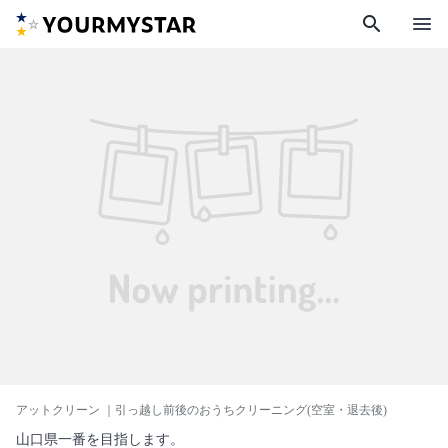
search
menu
アットクリーン
｜引っ越し前後のおうちクリーニング(空室・退去後)
山口県一番を目指します。