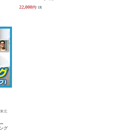
22,000
円
/ 1R
東北
ー
ング