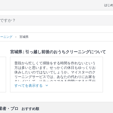
はじ
リーニング
宮城県
宮城県 | 引っ越し前後のおうちクリーニングについて
普段から忙しくて掃除をする時間を作れないという
方は多いと思います。せっかくの休日もゆっくりお
休みしたいのではないでしょうか。マイスターのク
リーニングサービスでは、あなたの代わりにお家を
キレイにして、リラックスできる空間にするお手伝
すべてを表示する
いをさせていただきます。
▼表示価格に含まれる引っ越し前後のおうちクリー
ニングの作業範囲
キッチン / 換気扇 / 浴室 / トイレ / 洗面所 / ベランダ /
窓 / エアコンの簡易洗浄(フィルターのみ) / 照明 / 天
業者・プロ
おすすめ順
井 / 壁面 / 床 / 廊下 / 階段 / 玄関