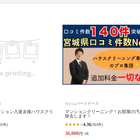
口コミ
もご参照ください。
※本ページでは一部プロモーションを含む場合があ
ります。
社
らいふパートナーズ
ンション入退去後ハウスクリ
マンションクリーニング！お部屋の汚
除去します！
4.36
01件)
(363件)
36,800
円
/ 1R