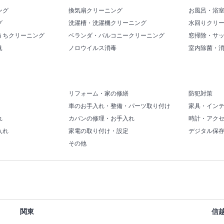
ング
換気扇クリーニング
お風呂・浴
グ
洗濯槽・洗濯機クリーニング
水回りクリ
うちクリーニング
ベランダ・バルコニークリーニング
窓掃除・サ
臭
ノロウイルス消毒
室内除菌・
リフォーム・家の修繕
防犯対策
車のお手入れ・整備・パーツ取り付け
家具・イン
れ
カバンの修理・お手入れ
時計・アク
入れ
家電の取り付け・設定
デジタル保
その他
関東
信