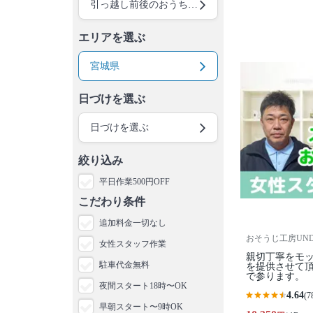
引っ越し前後のおうちクリーニング
エリアを選ぶ
宮城県
日づけを選ぶ
日づけを選ぶ
絞り込み
平日作業500円OFF
こだわり条件
追加料金一切なし
おそうじ工房UNDE
女性スタッフ作業
親切丁寧をモ
駐車代金無料
を提供させて
で参ります。
夜間スタート18時〜OK
4.64
(7
早朝スタート〜9時OK