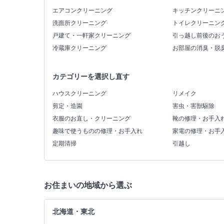
エアコンクリーニング
キッチンクリーニ
洗面所クリーニング
トイレクリーニン
戸建て・一軒家クリーニング
引っ越し前後のお
冷蔵庫クリーニング
お部屋の消臭・脱
カテゴリーを選択し直す
ハウスクリーニング
リメイク
剪定・造園
害虫・害獣駆除
衣服のお直し・クリーニング
靴の修理・お手入
趣味で使うものの修理・お手入れ
家電の修理・お手
定期清掃
引越し
お住まいの地域から選ぶ
北海道・東北