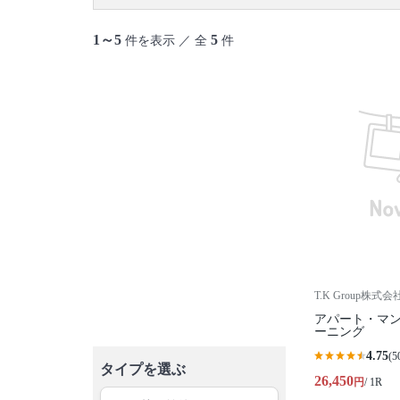
1～5
5
件を表示 ／ 全
件
T.K Group株式会
アパート・マ
ーニング
4.75
(5
タイプを選ぶ
26,450
円
/ 1R