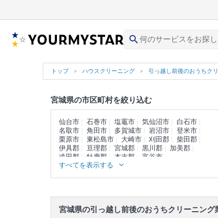
search
トップ
ハウスクリーニング
引っ越し前後のおうちク
宮城県の市区町村を絞り込む
仙台市
石巻市
塩竈市
気仙沼市
白石市
名取市
角田市
多賀城市
岩沼市
登米市
栗原市
東松島市
大崎市
刈田郡
柴田郡
伊具郡
亘理郡
宮城郡
黒川郡
加美郡
遠田郡
牡鹿郡
本吉郡
富谷市
すべてを表示する
宮城県の引っ越し前後のおうちクリーニング