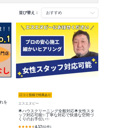
並び替え：
口コミ投稿で特典あり
れを
エスエヌビー
🌟ハウスクリーニング全般対応🌟女性スタ
ッフ対応可能✨丁寧な対応で快適な空間づ
くりのお手伝い✨
4.57
(61件)