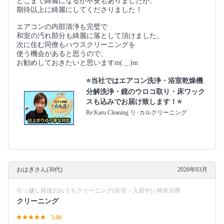
どこまで綺麗になるか不安もありましたが、
期待以上に綺麗にしてくださりました！
エアコンの内部清浄も完璧で
和室の汚れ部分も綺麗に落として頂けました。
次に住む同僚もハウスクリーニングを
使う機会があると思うので、
お勧めしておきたいと思いますm(._.)m
⭐当社ではエアコン洗浄・浴室乾燥機
分解洗浄・鏡のウロコ取り・床ワック
スも込みでお届け致します！⭐
Re:Karu Cleaning リ･カルクリーニング
おはぎさん(30代)
2026年03月
引っ越し前後のおうちクリーニング(在宅・入居中) | 神奈川県
クリーニング
5.00