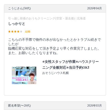
こうじさん(50代)
2026年04月
引っ越し前後のおうちクリーニング(空室・退去後) | 北海道
しっかりと
4.00
こちらの不手際で物件の水が出なかったとかトラブル続きで
したが
臨機応変な対応をして頂き予定より早く作業完了しました。
また、お願いしたくなりますね。
⭐️女性スタッフが作業⭐️ハウスクリー
ニング全般対応⭐️当日予約OK❗️
おそうじハウス札幌
匿名希望(〜20代)
2026年03月