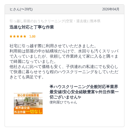
ヒさん(〜20代)
2026年04月
引っ越し前後のおうちクリーニング(空室・退去後) | 熊本県
迅速な対応と丁寧な作業
5.00
社宅に引っ越す際に利用させていただきました。
利用前は部屋の中が結構埃だらけで、水回りも汚くスリッパ
で入っていましたが、依頼して作業終えて家に入ると隅々ま
で綺麗になっていました。
他社さんに比べて価格も安く、子供連れの私達にでも安心し
て快適に暮らせそうな程のハウスクリーニングをしていただ
きとても満足です。
🌟ハウスクリーニング全般対応🌟業界
最安値❕安心安全経験豊富✨外注作業一
切ございません✨
便利屋ひでちゃん