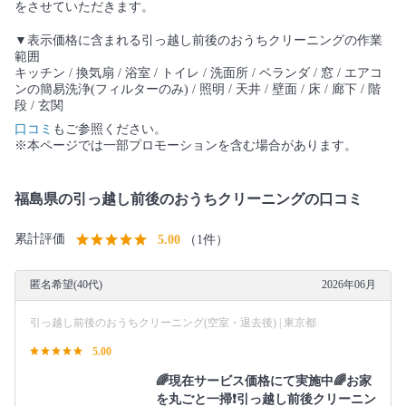
をさせていただきます。
▼表示価格に含まれる引っ越し前後のおうちクリーニングの作業
範囲
キッチン / 換気扇 / 浴室 / トイレ / 洗面所 / ベランダ / 窓 / エアコ
ンの簡易洗浄(フィルターのみ) / 照明 / 天井 / 壁面 / 床 / 廊下 / 階
段 / 玄関
口コミ
もご参照ください。
※本ページでは一部プロモーションを含む場合があります。
福島県の引っ越し前後のおうちクリーニングの口コミ
累計評価
5.00
（1件）
匿名希望(40代)
2026年06月
引っ越し前後のおうちクリーニング(空室・退去後) | 東京都
5.00
🌈現在サービス価格にて実施中🌈お家
を丸ごと一掃❗️引っ越し前後クリーニン