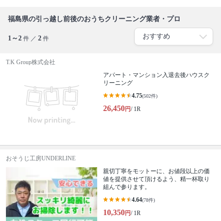
福島県の引っ越し前後のおうちクリーニング業者・プロ
1～2
2
件 ／
件
T.K Group株式会社
アパート・マンション入退去後ハウスク
リーニング
4.75
(502件)
26,450
円
/ 1R
おそうじ工房UNDERLINE
親切丁寧をモットーに、お値段以上の価
値を提供させて頂けるよう、精一杯取り
組んで参ります。
4.64
(78件)
10,350
円
/ 1R