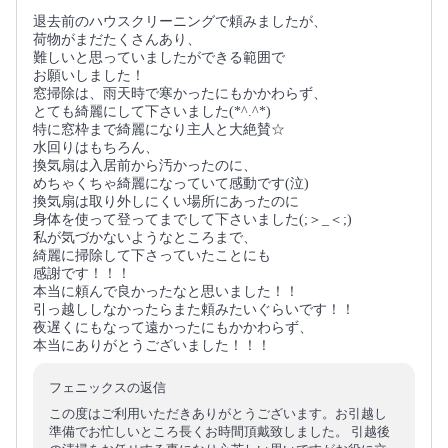
退去前のハウスクリーニングで頼みましたが、
荷物がまだたくさんあり、
難しいと思っていましたができる範囲で
お願いしました！
窓掃除は、雨天時で寒かったにもかかわらず、
とても綺麗にして下さいました(*^.^*)
特に窓枠まで綺麗になり主人と大絶賛☆
水回りはもちろん、
換気扇は入居前から汚かったのに、
めちゃくちゃ綺麗になっていて感動です(泣)
換気扇は取り外しにくい場所にあったのに
身体を使って登ってまでして下さいました(;＞_＜;)
私が気づかないようなところまで、
綺麗に掃除して下さっていたことにも
感謝です！！！
本当に頼んで良かったなと思いました！！
引っ越ししなかったらまた頼みたいぐらいです！！
夜遅くにもなって遠かったにもかかわらず、
本当にありがとうございました！！！
フェニックスの返信
この度はご利用いただきありがとうございます。お引越し
準備でお忙しいところ長くお時間頂戴致しました。 引越後